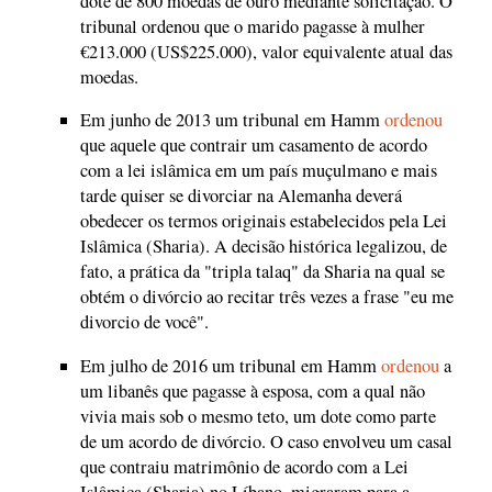
dote de 800 moedas de ouro mediante solicitação. O
tribunal ordenou que o marido pagasse à mulher
€213.000 (US$225.000), valor equivalente atual das
moedas.
Em junho de 2013 um tribunal em Hamm
ordenou
que aquele que contrair um casamento de acordo
com a lei islâmica em um país muçulmano e mais
tarde quiser se divorciar na Alemanha deverá
obedecer os termos originais estabelecidos pela Lei
Islâmica (Sharia). A decisão histórica legalizou, de
fato, a prática da "tripla talaq" da Sharia na qual se
obtém o divórcio ao recitar três vezes a frase "eu me
divorcio de você".
Em julho de 2016 um tribunal em Hamm
ordenou
a
um libanês que pagasse à esposa, com a qual não
vivia mais sob o mesmo teto, um dote como parte
de um acordo de divórcio. O caso envolveu um casal
que contraiu matrimônio de acordo com a Lei
Islâmica (Sharia) no Líbano, migraram para a