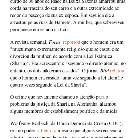
curdo de 38 anos de idade na Baixa Saxônia amarrou uma
corda na traseira do seu carro e a outra extremidade ao
redor do pescoço de sua ex-esposa. Em seguida ele a
arrastou pelas ruas de Hameln. A mulher, que sobreviveu,
permanece em estado crítico.
Focus
A revista semanal,
,
reportou
que o homem era um
"muçulmano extremamente religioso que se casou e se
divorciou da mulher, de acordo com a Lei Islâmica
(Sharia)". Ela acrescentou: "segundo o direito alemão, no
Bild
entanto, os dois não eram casados". O jornal
relatou
que o homem era casado "uma vez segundo a lei alemã e
quatro vezes segundo a Lei da Sharia".
O crime que novamente chamou a atenção para o
problema da justiça da Sharia na Alemanha, alarmou
alguns membros do establishment político e da mídia.
Wolfgang Bosbach, da União Democrata Cristã (CDU),
ora no poder
salientou
: mesmo que alguns se recusem a
admitir, um sistema de justiça paralelo se estabeleceu na