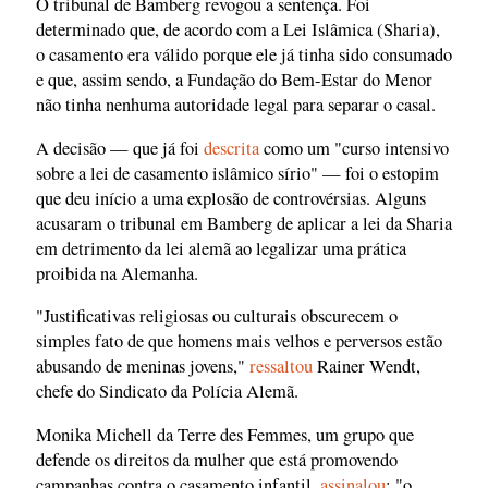
O tribunal de Bamberg revogou a sentença. Foi
determinado que, de acordo com a Lei Islâmica (Sharia),
o casamento era válido porque ele já tinha sido consumado
e que, assim sendo, a Fundação do Bem-Estar do Menor
não tinha nenhuma autoridade legal para separar o casal.
A decisão — que já foi
descrita
como um "curso intensivo
sobre a lei de casamento islâmico sírio" — foi o estopim
que deu início a uma explosão de controvérsias. Alguns
acusaram o tribunal em Bamberg de aplicar a lei da Sharia
em detrimento da lei alemã ao legalizar uma prática
proibida na Alemanha.
"Justificativas religiosas ou culturais obscurecem o
simples fato de que homens mais velhos e perversos estão
abusando de meninas jovens,"
ressaltou
Rainer Wendt,
chefe do Sindicato da Polícia Alemã.
Monika Michell da Terre des Femmes, um grupo que
defende os direitos da mulher que está promovendo
campanhas contra o casamento infantil,
assinalou
: "o