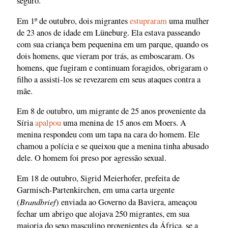
seguro.
Em 1º de outubro, dois migrantes
estupraram
uma mulher
de 23 anos de idade em Lüneburg. Ela estava passeando
com sua criança bem pequenina em um parque, quando os
dois homens, que vieram por trás, as emboscaram. Os
homens, que fugiram e continuam foragidos, obrigaram o
filho a assisti-los se revezarem em seus ataques contra a
mãe.
Em 8 de outubro, um migrante de 25 anos proveniente da
Síria
apalpou
uma menina de 15 anos em Moers. A
menina respondeu com um tapa na cara do homem. Ele
chamou a polícia e se queixou que a menina tinha abusado
dele. O homem foi preso por agressão sexual.
Em 18 de outubro, Sigrid Meierhofer, prefeita de
Garmisch-Partenkirchen, em uma carta urgente
Brandbrief
(
) enviada ao Governo da Baviera, ameaçou
fechar um abrigo que alojava 250 migrantes, em sua
maioria do sexo masculino provenientes da África, se a