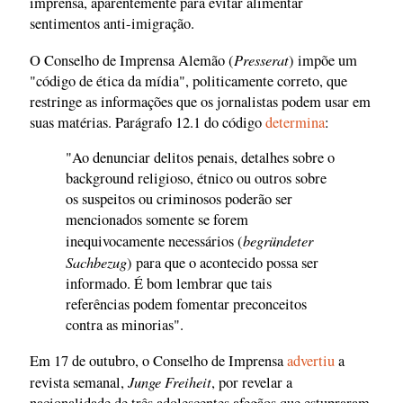
imprensa, aparentemente para evitar alimentar
sentimentos anti-imigração.
Presserat
O Conselho de Imprensa Alemão (
) impõe um
"código de ética da mídia", politicamente correto, que
restringe as informações que os jornalistas podem usar em
suas matérias. Parágrafo 12.1 do código
determina
:
"Ao denunciar delitos penais, detalhes sobre o
background religioso, étnico ou outros sobre
os suspeitos ou criminosos poderão ser
mencionados somente se forem
begründeter
inequivocamente necessários (
Sachbezug
) para que o acontecido possa ser
informado. É bom lembrar que tais
referências podem fomentar preconceitos
contra as minorias".
Em 17 de outubro, o Conselho de Imprensa
advertiu
a
Junge Freiheit
revista semanal,
, por revelar a
nacionalidade de três adolescentes afegãos que estupraram