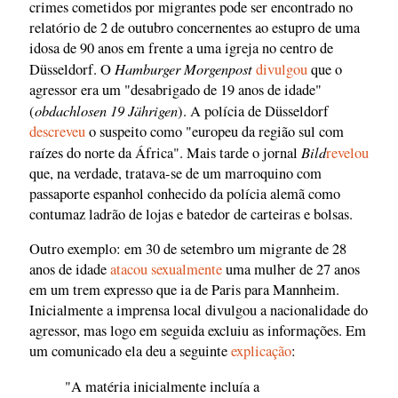
crimes cometidos por migrantes pode ser encontrado no
relatório de 2 de outubro concernentes ao estupro de uma
idosa de 90 anos em frente a uma igreja no centro de
Hamburger Morgenpost
Düsseldorf. O
divulgou
que o
agressor era um "desabrigado de 19 anos de idade"
obdachlosen 19 Jährigen
(
). A polícia de Düsseldorf
descreveu
o suspeito como "europeu da região sul com
Bild
raízes do norte da África". Mais tarde o jornal
revelou
que, na verdade, tratava-se de um marroquino com
passaporte espanhol conhecido da polícia alemã como
contumaz ladrão de lojas e batedor de carteiras e bolsas.
Outro exemplo: em 30 de setembro um migrante de 28
anos de idade
atacou sexualmente
uma mulher de 27 anos
em um trem expresso que ia de Paris para Mannheim.
Inicialmente a imprensa local divulgou a nacionalidade do
agressor, mas logo em seguida excluiu as informações. Em
um comunicado ela deu a seguinte
explicação
:
"A matéria inicialmente incluía a