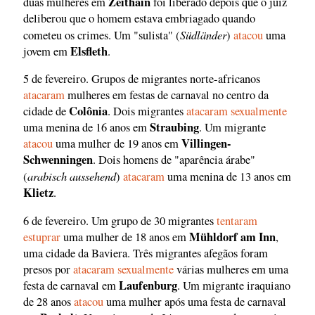
Zeithain
duas mulheres em
foi liberado depois que o juiz
deliberou que o homem estava embriagado quando
Südländer
cometeu os crimes. Um "sulista" (
)
atacou
uma
Elsfleth
jovem em
.
5 de fevereiro. Grupos de migrantes norte-africanos
atacaram
mulheres em festas de carnaval no centro da
Colônia
cidade de
. Dois migrantes
atacaram sexualmente
Straubing
uma menina de 16 anos em
. Um migrante
Villingen-
atacou
uma mulher de 19 anos em
Schwenningen
. Dois homens de "aparência árabe"
arabisch aussehend
(
)
atacaram
uma menina de 13 anos em
Klietz
.
6 de fevereiro. Um grupo de 30 migrantes
tentaram
Mühldorf am Inn
estuprar
uma mulher de 18 anos em
,
uma cidade da Baviera. Três migrantes afegãos foram
presos por
atacaram sexualmente
várias mulheres em uma
Laufenburg
festa de carnaval em
. Um migrante iraquiano
de 28 anos
atacou
uma mulher após uma festa de carnaval