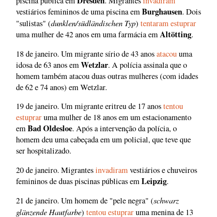
Dresden
piscina pública em
. Migrantes
invadiram
Burghausen
vestiários femininos de uma piscina em
. Dois
dunklen/südländischen Typ
"sulistas" (
)
tentaram estuprar
Altötting
uma mulher de 42 anos em uma farmácia em
.
18 de janeiro. Um migrante sírio de 43 anos
atacou
uma
Wetzlar
idosa de 63 anos em
. A polícia assinala que o
homem também atacou duas outras mulheres (com idades
de 62 e 74 anos) em Wetzlar.
19 de janeiro. Um migrante eritreu de 17 anos
tentou
estuprar
uma mulher de 18 anos em um estacionamento
Bad Oldesloe
em
. Após a intervenção da polícia, o
homem deu uma cabeçada em um policial, que teve que
ser hospitalizado.
20 de janeiro. Migrantes
invadiram
vestiários e chuveiros
Leipzig
femininos de duas piscinas públicas em
.
schwarz
21 de janeiro. Um homem de "pele negra" (
glänzende Hautfarbe
)
tentou estuprar
uma menina de 13