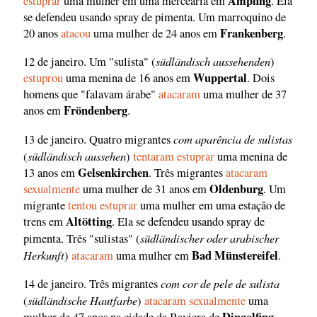
Ampfing
estuprar
uma mulher em uma mercearia em
. Ela
se defendeu usando spray de pimenta. Um marroquino de
Frankenberg
20 anos
atacou
uma mulher de 24 anos em
.
südländisch aussehenden
12 de janeiro. Um "sulista" (
)
Wuppertal
estuprou
uma menina de 16 anos em
. Dois
homens que "falavam árabe"
atacaram
uma mulher de 37
Fröndenberg
anos em
.
com aparência de sulistas
13 de janeiro. Quatro migrantes
südländisch aussehen
(
)
tentaram estuprar
uma menina de
Gelsenkirchen
13 anos em
. Três migrantes
atacaram
Oldenburg
sexualmente
uma mulher de 31 anos em
. Um
migrante
tentou estuprar
uma mulher em uma estação de
Altötting
trens em
. Ela se defendeu usando spray de
südländischer oder arabischer
pimenta. Três "sulistas" (
Herkunft
Bad Münstereifel
)
atacaram
uma mulher em
.
com cor de pele de sulista
14 de janeiro. Três migrantes
südländische Hautfarbe
(
)
atacaram sexualmente
uma