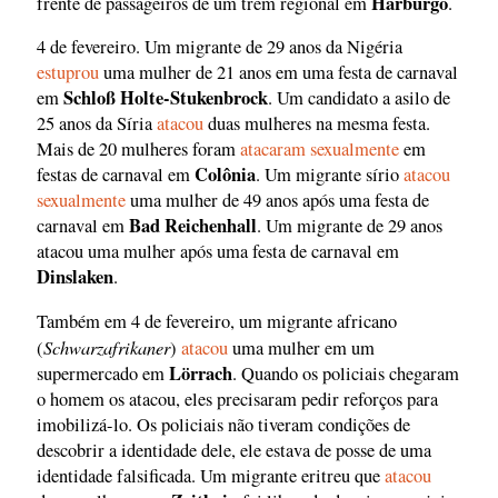
Harburgo
frente de passageiros de um trem regional em
.
4 de fevereiro. Um migrante de 29 anos da Nigéria
estuprou
uma mulher de 21 anos em uma festa de carnaval
Schloß Holte-Stukenbrock
em
. Um candidato a asilo de
25 anos da Síria
atacou
duas mulheres na mesma festa.
Mais de 20 mulheres foram
atacaram sexualmente
em
Colônia
festas de carnaval em
. Um migrante sírio
atacou
sexualmente
uma mulher de 49 anos após uma festa de
Bad Reichenhall
carnaval em
. Um migrante de 29 anos
atacou uma mulher após uma festa de carnaval em
Dinslaken
.
Também em 4 de fevereiro, um migrante africano
Schwarzafrikaner
(
)
atacou
uma mulher em um
Lörrach
supermercado em
. Quando os policiais chegaram
o homem os atacou, eles precisaram pedir reforços para
imobilizá-lo. Os policiais não tiveram condições de
descobrir a identidade dele, ele estava de posse de uma
identidade falsificada. Um migrante eritreu que
atacou