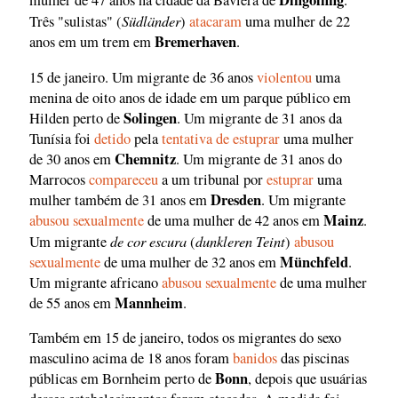
Dingolfing
mulher de 47 anos na cidade da Baviera de
.
Südländer
Três "sulistas" (
)
atacaram
uma mulher de 22
Bremerhaven
anos em um trem em
.
15 de janeiro. Um migrante de 36 anos
violentou
uma
menina de oito anos de idade em um parque público em
Solingen
Hilden perto de
. Um migrante de 31 anos da
Tunísia foi
detido
pela
tentativa de estuprar
uma mulher
Chemnitz
de 30 anos em
. Um migrante de 31 anos do
Marrocos
compareceu
a um tribunal por
estuprar
uma
Dresden
mulher também de 31 anos em
. Um migrante
Mainz
abusou sexualmente
de uma mulher de 42 anos em
.
de cor escura
dunkleren Teint
Um migrante
(
)
abusou
Münchfeld
sexualmente
de uma mulher de 32 anos em
.
Um migrante africano
abusou sexualmente
de uma mulher
Mannheim
de 55 anos em
.
Também em 15 de janeiro, todos os migrantes do sexo
masculino acima de 18 anos foram
banidos
das piscinas
Bonn
públicas em Bornheim perto de
, depois que usuárias