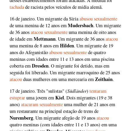
desses estabelecimentos foram atacadas. A medida foi
tachada
de racista pelos veículos de mídia alemã.
16 de janeiro. Um migrante da Síria
abusou sexualmente
Mudersbach
de uma menina de 12 anos em
. Um migrante
de 36 anos
atacou sexualmente
uma menina de oito anos
Mettmann
de idade em
. Um migrante de 36 anos
atacou
Hilden
uma menina de 8 anos em
. Um migrante de 19
anos do Afeganistão
abusou sexualmente
de quatro
meninas com idades entre 11 e 13 anos em uma piscina
Dresden
coberta em
. O migrante foi detido, mas em
seguida foi liberado. Um migrante marroquino de 25 anos
Zeithain
atacou
duas mulheres em uma mercearia em
.
Südländer
17 de janeiro. Três "sulistas" (
)
tentaram
Kiel
estuprar
uma jovem em
. Dois migrantes (19 e 38
anos)
atacaram sexualmente
uma mulher de 21 anos em
um restaurante na principal estação de trens de
Nuremberg
. Um migrante afegão de 19 anos
atacou
quatro meninas (com idades entre 11 e 13 anos) em uma