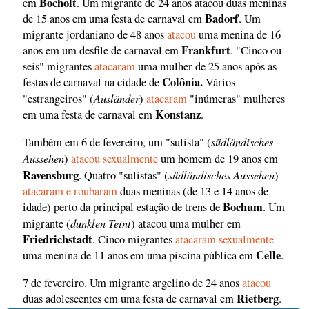
Bocholt
em
. Um migrante de 24 anos atacou duas meninas
Badorf
de 15 anos em uma festa de carnaval em
. Um
migrante jordaniano de 48 anos
atacou
uma menina de 16
Frankfurt
anos em um desfile de carnaval em
. "Cinco ou
seis" migrantes
atacaram
uma mulher de 25 anos após as
Colônia.
festas de carnaval na cidade de
Vários
Ausländer
"estrangeiros" (
)
atacaram
"inúmeras" mulheres
Konstanz
em uma festa de carnaval em
.
südländisches
Também em 6 de fevereiro, um "sulista" (
Aussehen
)
atacou sexualmente
um homem de 19 anos em
Ravensburg
südländisches Aussehen
. Quatro "sulistas" (
)
atacaram e roubaram
duas meninas (de 13 e 14 anos de
Bochum
idade) perto da principal estação de trens de
. Um
dunklen Teint
migrante (
) atacou uma mulher em
Friedrichstadt
. Cinco migrantes
atacaram sexualmente
Celle
uma menina de 11 anos em uma piscina pública em
.
7 de fevereiro. Um migrante argelino de 24 anos
atacou
Rietberg
duas adolescentes em uma festa de carnaval em
.