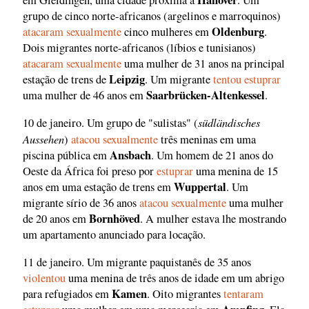
grupo de cinco norte-africanos (argelinos e marroquinos)
Oldenburg
atacaram sexualmente
cinco mulheres em
.
Dois migrantes norte-africanos (líbios e tunisianos)
atacaram sexualmente
uma mulher de 31 anos na principal
Leipzig
estação de trens de
. Um migrante
tentou estuprar
Saarbrücken-Altenkessel
uma mulher de 46 anos em
.
südländisches
10 de janeiro. Um grupo de "sulistas" (
Aussehen
)
atacou sexualmente
três meninas em uma
Ansbach
piscina pública em
. Um homem de 21 anos do
Oeste da África foi preso por
estuprar
uma menina de 15
Wuppertal
anos em uma estação de trens em
. Um
migrante sírio de 36 anos
atacou sexualmente
uma mulher
Bornhöved
de 20 anos em
. A mulher estava lhe mostrando
um apartamento anunciado para locação.
11 de janeiro. Um migrante paquistanês de 35 anos
violentou
uma menina de três anos de idade em um abrigo
Kamen
para refugiados em
. Oito migrantes
tentaram