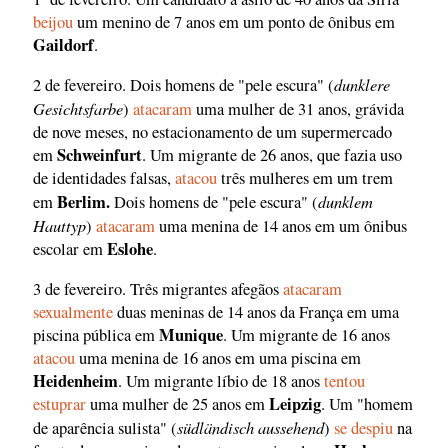
beijou
um menino de 7 anos em um ponto de ônibus em
Gaildorf
.
dunklere
2 de fevereiro. Dois homens de "pele escura" (
Gesichtsfarbe
)
atacaram
uma mulher de 31 anos, grávida
de nove meses, no estacionamento de um supermercado
Schweinfurt
em
. Um migrante de 26 anos, que fazia uso
de identidades falsas,
atacou
três mulheres em um trem
Berlim.
dunklem
em
Dois homens de "pele escura" (
Hauttyp
)
atacaram
uma menina de 14 anos em um ônibus
Eslohe
escolar em
.
3 de fevereiro. Três migrantes afegãos
atacaram
sexualmente
duas meninas de 14 anos da França em uma
Munique
piscina pública em
. Um migrante de 16 anos
atacou
uma menina de 16 anos em uma piscina em
Heidenheim
. Um migrante líbio de 18 anos
tentou
Leipzig
estuprar
uma mulher de 25 anos em
. Um "homem
südländisch aussehend
de aparência sulista" (
)
se despiu
na