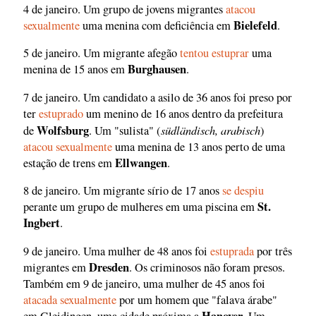
4 de janeiro. Um grupo de jovens migrantes
atacou
Bielefeld
sexualmente
uma menina com deficiência em
.
5 de janeiro. Um migrante afegão
tentou estuprar
uma
Burghausen
menina de 15 anos em
.
7 de janeiro. Um candidato a asilo de 36 anos foi preso por
ter
estuprado
um menino de 16 anos dentro da prefeitura
Wolfsburg
südländisch, arabisch
de
. Um "sulista" (
)
atacou sexualmente
uma menina de 13 anos perto de uma
Ellwangen
estação de trens em
.
8 de janeiro. Um migrante sírio de 17 anos
se despiu
St.
perante um grupo de mulheres em uma piscina em
Ingbert
.
9 de janeiro. Uma mulher de 48 anos foi
estuprada
por três
Dresden
migrantes em
. Os criminosos não foram presos.
Também em 9 de janeiro, uma mulher de 45 anos foi
atacada sexualmente
por um homem que "falava árabe"
Hanover
em Gleidingen, uma cidade próxima a
. Um