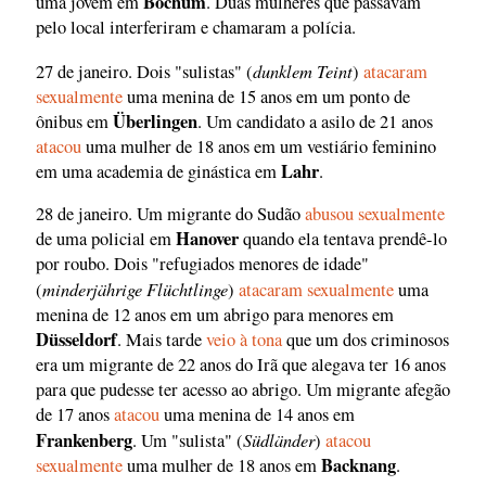
Bochum
uma jovem em
. Duas mulheres que passavam
pelo local interferiram e chamaram a polícia.
dunklem Teint
27 de janeiro. Dois "sulistas" (
)
atacaram
sexualmente
uma menina de 15 anos em um ponto de
Überlingen
ônibus em
. Um candidato a asilo de 21 anos
atacou
uma mulher de 18 anos em um vestiário feminino
Lahr
em uma academia de ginástica em
.
28 de janeiro. Um migrante do Sudão
abusou sexualmente
Hanover
de uma policial em
quando ela tentava prendê-lo
por roubo. Dois "refugiados menores de idade"
minderjährige Flüchtlinge
(
)
atacaram sexualmente
uma
menina de 12 anos em um abrigo para menores em
Düsseldorf
. Mais tarde
veio à tona
que um dos criminosos
era um migrante de 22 anos do Irã que alegava ter 16 anos
para que pudesse ter acesso ao abrigo. Um migrante afegão
de 17 anos
atacou
uma menina de 14 anos em
Frankenberg
Südländer
. Um "sulista" (
)
atacou
Backnang
sexualmente
uma mulher de 18 anos em
.