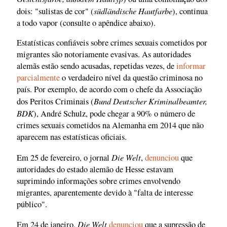
südländische Hautfarbe
dois: "sulistas de cor" (
), continua
a todo vapor (consulte o apêndice abaixo).
Estatísticas confiáveis sobre crimes sexuais cometidos por
migrantes são notoriamente evasivas. As autoridades
alemãs estão sendo acusadas, repetidas vezes, de
informar
parcialmente
o verdadeiro nível da questão criminosa no
país. Por exemplo, de acordo com o chefe da Associação
Bund Deutscher Kriminalbeamter,
dos Peritos Criminais (
BDK
), André Schulz, pode chegar a 90% o número de
crimes sexuais cometidos na Alemanha em 2014 que não
aparecem nas estatísticas oficiais.
Die Welt
Em 25 de fevereiro, o jornal
,
denunciou
que
autoridades do estado alemão de Hesse estavam
suprimindo informações sobre crimes envolvendo
migrantes, aparentemente devido à "falta de interesse
público".
Die Welt
Em 24 de janeiro,
denunciou
que a supressão de