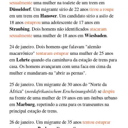
sexualmente
uma mulher na toalete de um trem em
Düsseldorf
. Um migrante sírio de 22 anos
tirou a roupa
Hanover
em um trem em
. Um candidato sírio a asilo de
18 anos
estuprou
uma adolescente de 17 anos em
Straubing
. Dois homens não identificados
atacaram
Wiesbaden
sexualmente
uma mulher de 18 anos em
.
24 de janeiro. Dois homens que falavam "alemão
macarrônico"
tentaram estuprar
uma mulher de 25 anos
Lehrte
em
quando ela caminhava da estação de trens para
casa. Os homens avançaram com uma faca em cima da
mulher e mandaram-na "abrir as pernas".
25 de janeiro. Um migrante de 30 anos do "Norte da
nordafrikanischem Erscheinungsbild
África" (
) se
despiu
na frente de uma mulher de 19 anos em um ônibus urbano
Marburg
em
, repetindo a cena para os transeuntes na
principal estação de trens.
26 de janeiro. Um migrante de 35 anos
tentou estuprar