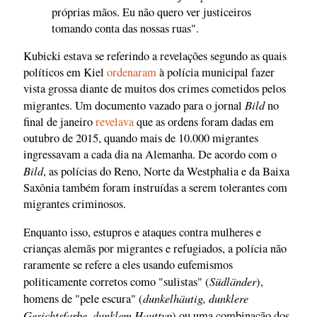
próprias mãos. Eu não quero ver justiceiros
tomando conta das nossas ruas".
Kubicki estava se referindo a revelações segundo as quais
políticos em Kiel
ordenaram
à polícia municipal fazer
vista grossa diante de muitos dos crimes cometidos pelos
Bild
migrantes. Um documento vazado para o jornal
no
final de janeiro
revelava
que as ordens foram dadas em
outubro de 2015, quando mais de 10.000 migrantes
ingressavam a cada dia na Alemanha. De acordo com o
Bild
, as polícias do Reno, Norte da Westphalia e da Baixa
Saxônia também foram instruídas a serem tolerantes com
migrantes criminosos.
Enquanto isso, estupros e ataques contra mulheres e
crianças alemãs por migrantes e refugiados, a polícia não
raramente se refere a eles usando eufemismos
Südländer
politicamente corretos como "sulistas" (
),
dunkelhäutig, dunklere
homens de "pele escura" (
Gesichtsfarbe, dunklem Hauttyp
) ou uma combinação dos