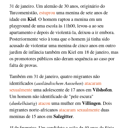
31 de janeiro. Um alemão de 30 anos, originário do
Turcomenistão,
estuprou
uma menina de sete anos de
Kiel
idade em
. O homem raptou a menina em um
playground de uma escola às 11h00, levou-a ao seu
apartamento e depois de violentá-la, deixou-a ir embora.
Posteriormente veio à tona que o homem já tinha sido
acusado de violentar uma menina de cinco anos em outro
jardim de infância também em Kiel em 18 de janeiro, mas
os promotores públicos não deram sequência ao caso por
falta de provas.
Também em 31 de janeiro, quatro migrantes não
ausländischem Aussehen
identificados (
)
atacaram
Vilshofen
sexualmente
uma adolescente de 17 anos em
.
Um homem não identificado de "pele escura"
dunkelhäutig
Villingen
(
)
atacou
uma mulher em
. Dois
migrantes norte-africanos
atacaram sexualmente
duas
Salzgitter
meninas de 15 anos em
.
1º de fevereiro. Um candidato a asilo de 40 anos da Síria