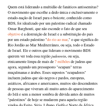
Quem está liderando a multidão de fanáticos antissemitas?
O movimento que escolhe a dedo única e exclusivamente o
estado-nação de Israel para o boicote, conhecido como
BDS, foi idealizado por um palestino radical chamado
Omar Barghouti, que não esconde o fato de que seu
objetivo
é a destruição de Israel e a substituição do país
por um estado palestino "
do rio ao mar
," o que significa do
Rio Jordão ao Mar Mediterrâneo, ou seja, todo o Estado
de Israel. Ele e outros que lideram o movimento BDS
judenrein
querem ver toda essa região
, ou seja,
etnicamente limpa de mais de
7 milhões
de judeus que
agora, segundo um pressuposto "ocupam" terras
muçulmanas e árabes. Esses supostos "ocupadores"
incluem judeus que são negros e pardos, europeus,
asiáticos, africanos e americanos, muitos são descendentes
de pessoas que viveram ali muito antes do aparecimento
do Islã e sem a menor sombra de dúvida antes de muitos
"palestinos" de hoje se mudarem para aquela região
vindos do Egito, Síria, Líbano, Golfo e Norte da África.