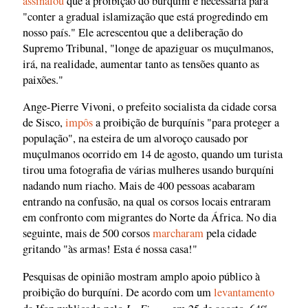
assinalou
que a proibição do burquíni é necessária para
"conter a gradual islamização que está progredindo em
nosso país." Ele acrescentou que a deliberação do
Supremo Tribunal, "longe de apaziguar os muçulmanos,
irá, na realidade, aumentar tanto as tensões quanto as
paixões."
Ange-Pierre Vivoni, o prefeito socialista da cidade corsa
de Sisco,
impôs
a proibição de burquínis "para proteger a
população", na esteira de um alvoroço causado por
muçulmanos ocorrido em 14 de agosto, quando um turista
tirou uma fotografia de várias mulheres usando burquíni
nadando num riacho. Mais de 400 pessoas acabaram
entrando na confusão, na qual os corsos locais entraram
em confronto com migrantes do Norte da África. No dia
seguinte, mais de 500 corsos
marcharam
pela cidade
gritando "às armas! Esta é nossa casa!"
Pesquisas de opinião mostram amplo apoio público à
proibição do burquíni. De acordo com um
levantamento
Le Figaro