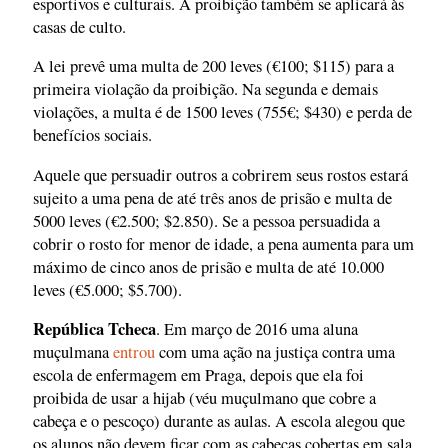
esportivos e culturais. A proibição também se aplicará às
casas de culto.
A lei prevê uma multa de 200 leves (€100; $115) para a
primeira violação da proibição. Na segunda e demais
violações, a multa é de 1500 leves (755€; $430) e perda de
benefícios sociais.
Aquele que persuadir outros a cobrirem seus rostos estará
sujeito a uma pena de até três anos de prisão e multa de
5000 leves (€2.500; $2.850). Se a pessoa persuadida a
cobrir o rosto for menor de idade, a pena aumenta para um
máximo de cinco anos de prisão e multa de até 10.000
leves (€5.000; $5.700).
República Tcheca
. Em março de 2016 uma aluna
muçulmana
entrou
com uma ação na justiça contra uma
escola de enfermagem em Praga, depois que ela foi
proibida de usar a hijab (véu muçulmano que cobre a
cabeça e o pescoço) durante as aulas. A escola alegou que
os alunos não devem ficar com as cabeças cobertas em sala