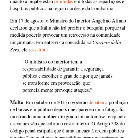
quanto a niqabe estão
proibidas
em todas as repartições e
hospitais públicos na região nordeste da Lombardia.
Em 17 de agosto, o Ministro do Interior Angelino Alfano
declarou que a Itália não irá proibir o burquíni porque tal
medida poderia provocar um retrocesso na comunidade
Corriere della
muçulmana. Em entrevista concedida ao
Sera
, ele
ressaltou
:
"O ministro do interior tem a
responsabilidade de garantir a segurança
pública e escolher o grau de rigor que jamais
se transforme em provocação, que
potencialmente provoque ataques."
Malta
. Em outubro de 2015 o governo
debateu
a proibição
de burcas em público depois que apareceu uma fotografia
mostrando uma mulher dirigindo um automóvel enquanto
usava um véu que cobria o rosto inteiro. O Artigo 338 do
código penal estipula que é uma ameaça à ordem pública
alguém "em qualquer lugar público usar uma máscara ou