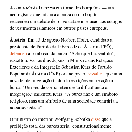
A controvérsia francesa em torno dos burquínis — um
neologismo que mistura a burca com o biquíni —
reacendeu um debate de longa data em relação aos códigos
de vestimenta islâmicos em outros países europeus.
Áustria
. Em 13 de agosto Norbert Hofer, candidato a
presidente do Partido da Liberdade da Áustria (FPÖ),
defendeu
a proibição da burca. "Acho que faz sentido",
ressaltou. Vários dias depois, o Ministro das Relações
Exteriores e da Integração Sebastian Kurz do Partido
Popular da Áustria (ÖVP) ora no poder,
ressaltou
que uma
nova lei de integração incluirá restrições em relação a
burca. "Um véu de corpo inteiro está dificultando a
integração," salientou Kurz. "A burca não é um símbolo
religioso, mas um símbolo de uma sociedade contrária à
nossa sociedade".
O ministro do interior Wolfgang Sobotka
disse
que a
proibição total das burcas seria "constitucionalmente