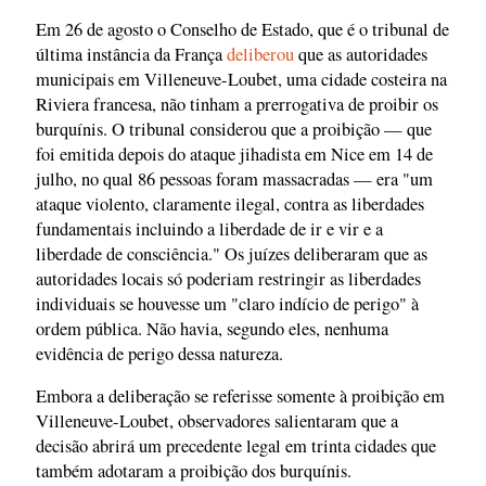
Em 26 de agosto o Conselho de Estado, que é o tribunal de
última instância da França
deliberou
que as autoridades
municipais em Villeneuve-Loubet, uma cidade costeira na
Riviera francesa, não tinham a prerrogativa de proibir os
burquínis. O tribunal considerou que a proibição — que
foi emitida depois do ataque jihadista em Nice em 14 de
julho, no qual 86 pessoas foram massacradas — era "um
ataque violento, claramente ilegal, contra as liberdades
fundamentais incluindo a liberdade de ir e vir e a
liberdade de consciência." Os juízes deliberaram que as
autoridades locais só poderiam restringir as liberdades
individuais se houvesse um "claro indício de perigo" à
ordem pública. Não havia, segundo eles, nenhuma
evidência de perigo dessa natureza.
Embora a deliberação se referisse somente à proibição em
Villeneuve-Loubet, observadores salientaram que a
decisão abrirá um precedente legal em trinta cidades que
também adotaram a proibição dos burquínis.