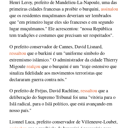
Henri Leroy, prefeito de Mandelieu-La-Napoule, uma das
primeiras cidades francesas a proibir o burquíni,
assinalou
que os residentes muçulmanos deveriam ser lembrados
que "em primeiro lugar eles são franceses e em segundo
lugar muçulmanos." Ele acrescentou: "nossa República
tem tradições e costumes que precisam ser respeitados".
O prefeito conservador de Cannes, David Lisnard,
ressaltou
que o burkini é um "uniforme símbolo do
extremismo islâmico." O administrador da cidade Thierry
Migoule
realçou
que o burquíni é um "traje ostensivo que
sinaliza fidelidade aos movimentos terroristas que
declararam guerra contra nós."
O prefeito de Fréjus, David Rachline,
ressaltou
que a
deliberação do Supremo Tribunal foi uma "vitória para o
Islã radical, para o Islã político, que está avançando em
nosso país."
Lionnel Luca, prefeito conservador de Villeneuve-Loubet,