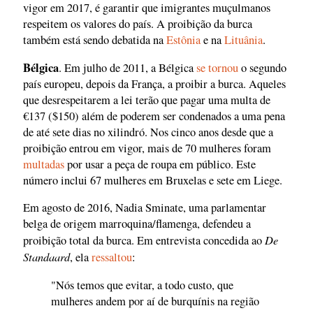
vigor em 2017, é garantir que imigrantes muçulmanos
respeitem os valores do país. A proibição da burca
também está sendo debatida na
Estônia
e na
Lituânia
.
Bélgica
. Em julho de 2011, a Bélgica
se tornou
o segundo
país europeu, depois da França, a proibir a burca. Aqueles
que desrespeitarem a lei terão que pagar uma multa de
€137 ($150) além de poderem ser condenados a uma pena
de até sete dias no xilindró. Nos cinco anos desde que a
proibição entrou em vigor, mais de 70 mulheres foram
multadas
por usar a peça de roupa em público. Este
número inclui 67 mulheres em Bruxelas e sete em Liege.
Em agosto de 2016, Nadia Sminate, uma parlamentar
belga de origem marroquina/flamenga, defendeu a
De
proibição total da burca. Em entrevista concedida ao
Standaard
, ela
ressaltou
:
"Nós temos que evitar, a todo custo, que
mulheres andem por aí de burquínis na região