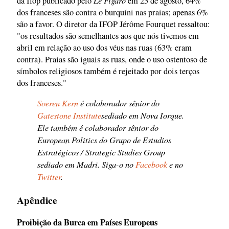
da Ifop publicado pelo
em 25 de agosto, 64%
dos franceses são contra o burquíni nas praias; apenas 6%
são a favor. O diretor da IFOP Jérôme Fourquet ressaltou:
"os resultados são semelhantes aos que nós tivemos em
abril em relação ao uso dos véus nas ruas (63% eram
contra). Praias são iguais as ruas, onde o uso ostentoso de
símbolos religiosos também é rejeitado por dois terços
dos franceses."
Soeren Kern
é colaborador sênior do
Gatestone Institute
sediado em Nova Iorque.
Ele também é colaborador sênior do
European Politics do Grupo de Estudios
Estratégicos / Strategic Studies Group
sediado em Madri. Siga-o no
Facebook
e no
Twitter
.
Apêndice
Proibição da Burca em Países Europeus