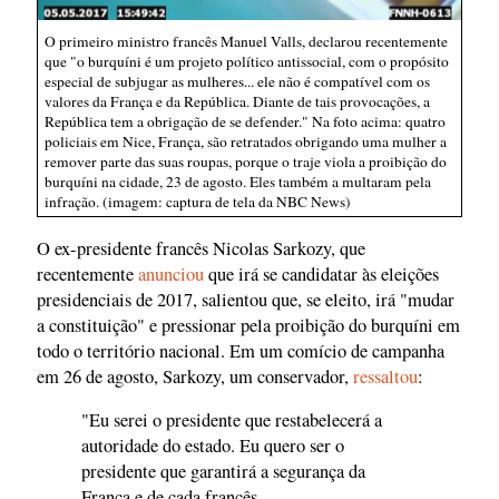
O primeiro ministro francês Manuel Valls, declarou recentemente
que "o burquíni é um projeto político antissocial, com o propósito
especial de subjugar as mulheres... ele não é compatível com os
valores da França e da República. Diante de tais provocações, a
República tem a obrigação de se defender." Na foto acima: quatro
policiais em Nice, França, são retratados obrigando uma mulher a
remover parte das suas roupas, porque o traje viola a proibição do
burquíni na cidade, 23 de agosto. Eles também a multaram pela
infração. (imagem: captura de tela da NBC News)
O ex-presidente francês Nicolas Sarkozy, que
recentemente
anunciou
que irá se candidatar às eleições
presidenciais de 2017, salientou que, se eleito, irá "mudar
a constituição" e pressionar pela proibição do burquíni em
todo o território nacional. Em um comício de campanha
em 26 de agosto, Sarkozy, um conservador,
ressaltou
:
"Eu serei o presidente que restabelecerá a
autoridade do estado. Eu quero ser o
presidente que garantirá a segurança da
França e de cada francês...