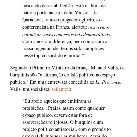
buscando desestabilizá-la. Está na hora de
bater a porta na cara dela. Youssef al-
Qaradawi, famoso pregador egípcio, ex-
nós iremos
conferencista na França, alertou:
colonizar vocês com essas leis democráticas
.
Com a nossa indiferença, bem como com a
nossa ingenuidade, temos sido cúmplices
nesse tópico sórdido e mortal."
Segundo o Primeiro Ministro da França Manuel Valls, os
burquínis são "a afirmação do Islã político no espaço
La Provence
público." Em uma entrevista concedida ao
,
Valls, um socialista,
salientou
:
"Eu apoio aqueles que emitiram as
proibições... Praias, assim como qualquer
espaço público, devem estar fora de
asseverações religiosas. O burquíni é um
projeto político antissocial, com o propósito
especial de subjugar as mulheres. Atrás do