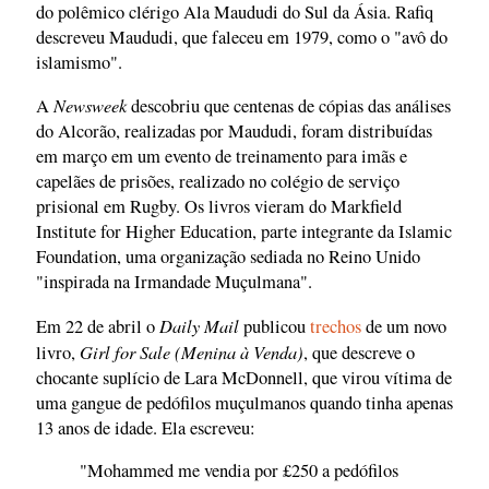
do polêmico clérigo Ala Maududi do Sul da Ásia. Rafiq
descreveu Maududi, que faleceu em 1979, como o "avô do
islamismo".
Newsweek
A
descobriu que centenas de cópias das análises
do Alcorão, realizadas por Maududi, foram distribuídas
em março em um evento de treinamento para imãs e
capelães de prisões, realizado no colégio de serviço
prisional em Rugby. Os livros vieram do Markfield
Institute for Higher Education, parte integrante da Islamic
Foundation, uma organização sediada no Reino Unido
"inspirada na Irmandade Muçulmana".
Daily Mail
Em 22 de abril o
publicou
trechos
de um novo
Girl for Sale (Menina à Venda)
livro,
, que descreve o
chocante suplício de Lara McDonnell, que virou vítima de
uma gangue de pedófilos muçulmanos quando tinha apenas
13 anos de idade. Ela escreveu:
"Mohammed me vendia por £250 a pedófilos