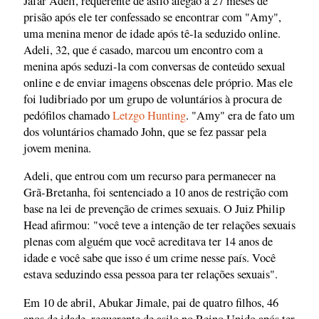
Jafar Adeli, requerente de asilo afegão a 27 meses de
prisão após ele ter confessado se encontrar com "Amy",
uma menina menor de idade após tê-la seduzido online.
Adeli, 32, que é casado, marcou um encontro com a
menina após seduzi-la com conversas de conteúdo sexual
online e de enviar imagens obscenas dele próprio. Mas ele
foi ludibriado por um grupo de voluntários à procura de
pedófilos chamado
Letzgo Hunting
. "Amy" era de fato um
dos voluntários chamado John, que se fez passar pela
jovem menina.
Adeli, que entrou com um recurso para permanecer na
Grã-Bretanha, foi sentenciado a 10 anos de restrição com
base na lei de prevenção de crimes sexuais. O Juiz Philip
Head afirmou: "você teve a intenção de ter relações sexuais
plenas com alguém que você acreditava ter 14 anos de
idade e você sabe que isso é um crime nesse país. Você
estava seduzindo essa pessoa para ter relações sexuais".
Em 10 de abril, Abukar Jimale, pai de quatro filhos, 46
anos de idade, requerente de asilo no Reino Unido após ter