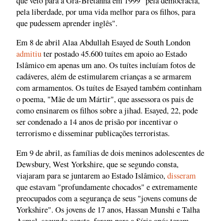
que veio para a Grã-Bretanha em 1999 "pela democracia,
pela liberdade, por uma vida melhor para os filhos, para
que pudessem aprender inglês".
Em 8 de abril Alaa Abdullah Esayed de South London
admitiu
ter postado 45.600 tuítes em apoio ao Estado
Islâmico em apenas um ano. Os tuítes incluíam fotos de
cadáveres, além de estimularem crianças a se armarem
com armamentos. Os tuítes de Esayed também continham
o poema, "Mãe de um Mártir", que assessora os pais de
como ensinarem os filhos sobre a jihad. Esayed, 22, pode
ser condenado a 14 anos de prisão por incentivar o
terrorismo e disseminar publicações terroristas.
Em 9 de abril, as famílias de dois meninos adolescentes de
Dewsbury, West Yorkshire, que se segundo consta,
viajaram para se juntarem ao Estado Islâmico,
disseram
que estavam "profundamente chocados" e extremamente
preocupados com a segurança de seus "jovens comuns de
Yorkshire". Os jovens de 17 anos, Hassan Munshi e Talha
Asmal, segundo consta, foram para a Síria após terem