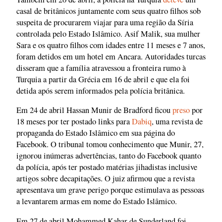
casal de britânicos juntamente com seus quatro filhos sob
suspeita de procurarem viajar para uma região da Síria
controlada pelo Estado Islâmico. Asif Malik, sua mulher
Sara e os quatro filhos com idades entre 11 meses e 7 anos,
foram detidos em um hotel em Ancara. Autoridades turcas
disseram que a família atravessou a fronteira rumo à
Turquia a partir da Grécia em 16 de abril e que ela foi
detida após serem informados pela polícia britânica.
Em 24 de abril Hassan Munir de Bradford ficou
preso
por
18 meses por ter postado links para
Dabiq
, uma revista de
propaganda do Estado Islâmico em sua página do
Facebook. O tribunal tomou conhecimento que Munir, 27,
ignorou inúmeras advertências, tanto do Facebook quanto
da polícia, após ter postado matérias jihadistas inclusive
artigos sobre decapitações. O juiz afirmou que a revista
apresentava um grave perigo porque estimulava as pessoas
a levantarem armas em nome do Estado Islâmico.
Em 27 de abril Mohammed Kahar de Sunderland foi