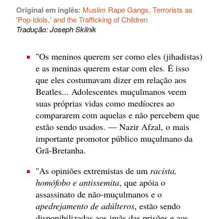
Original em inglês:
Muslim Rape Gangs, Terrorists as
'Pop-Idols,' and the Trafficking of Children
Tradução: Joseph Skilnik
"Os meninos querem ser como eles (jihadistas)
e as meninas querem estar com eles. É isso
que eles costumavam dizer em relação aos
Beatles... Adolescentes muçulmanos veem
suas próprias vidas como medíocres ao
compararem com aquelas e não percebem que
estão sendo usados. — Nazir Afzal, o mais
importante promotor público muçulmano da
Grã-Bretanha.
"As opiniões extremistas de um
racista,
homófobo e antissemita
, que apóia o
assassinato de não-muçulmanos e o
apedrejamento de adúlteros
, estão sendo
disponibilizadas aos imãs das prisões e aos