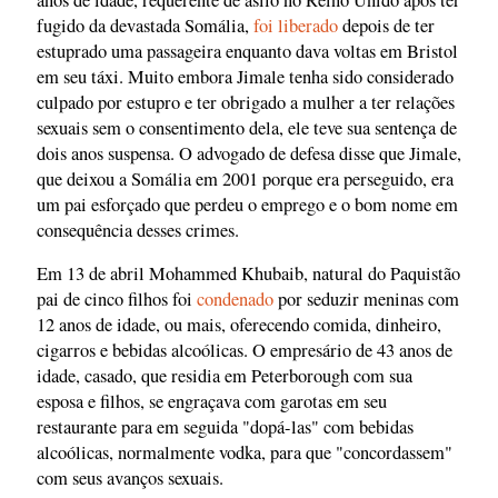
fugido da devastada Somália,
foi liberado
depois de ter
estuprado uma passageira enquanto dava voltas em Bristol
em seu táxi. Muito embora Jimale tenha sido considerado
culpado por estupro e ter obrigado a mulher a ter relações
sexuais sem o consentimento dela, ele teve sua sentença de
dois anos suspensa. O advogado de defesa disse que Jimale,
que deixou a Somália em 2001 porque era perseguido, era
um pai esforçado que perdeu o emprego e o bom nome em
consequência desses crimes.
Em 13 de abril Mohammed Khubaib, natural do Paquistão
pai de cinco filhos foi
condenado
por seduzir meninas com
12 anos de idade, ou mais, oferecendo comida, dinheiro,
cigarros e bebidas alcoólicas. O empresário de 43 anos de
idade, casado, que residia em Peterborough com sua
esposa e filhos, se engraçava com garotas em seu
restaurante para em seguida "dopá-las" com bebidas
alcoólicas, normalmente vodka, para que "concordassem"
com seus avanços sexuais.