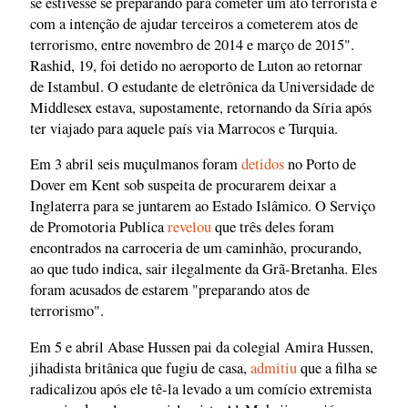
se estivesse se preparando para cometer um ato terrorista e
com a intenção de ajudar terceiros a cometerem atos de
terrorismo, entre novembro de 2014 e março de 2015".
Rashid, 19, foi detido no aeroporto de Luton ao retornar
de Istambul. O estudante de eletrônica da Universidade de
Middlesex estava, supostamente, retornando da Síria após
ter viajado para aquele país via Marrocos e Turquia.
Em 3 abril seis muçulmanos foram
detidos
no Porto de
Dover em Kent sob suspeita de procurarem deixar a
Inglaterra para se juntarem ao Estado Islâmico. O Serviço
de Promotoria Publica
revelou
que três deles foram
encontrados na carroceria de um caminhão, procurando,
ao que tudo indica, sair ilegalmente da Grã-Bretanha. Eles
foram acusados de estarem "preparando atos de
terrorismo".
Em 5 e abril Abase Hussen pai da colegial Amira Hussen,
jihadista britânica que fugiu de casa,
admitiu
que a filha se
radicalizou após ele tê-la levado a um comício extremista