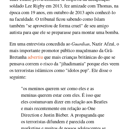
soldado Lee Rigby em 2013, fez amizade com Thomas, na
época com 19 anos, em outubro de 2013 após conhecê-lo
na faculdade. O tribunal ficou sabendo como Islam
também "se aproveitou de forma cruel" de seu amigo
autista para que ele se preparasse para montar uma bomba.
Guardian
Em uma entrevista concedida ao
, Nazir Afzal, o
mais importante promotor público muçulmano da Grã-
Bretanha
advertiu
que mais crianças britânicas do que se
pensava correm o risco da "jihadimania" porque eles veem
os terroristas islâmicos como "ídolos pop". Ele disse o
seguinte:
"os meninos querem ser como eles e as
meninas querem estar com eles. É isso que
eles costumavam dizer em relação aos Beatles
e mais recentemente em relação ao One
Direction e Justin Bieber. A propaganda que
os terroristas difundem é parecida com
marketing e muitos de nossos adolescentes se