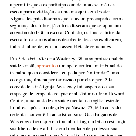
a permitir que eles participassem de uma excursão da
escola para a visitação de uma mesquita em Exeter.
Alguns dos pais disseram que estavam preocupados com a
segurança dos filhos, já outros disseram que se opunham
ao ensino do Islã na escola. Contudo, os funcionários da
escola forçaram os alunos desobedientes a se explicarem,
individualmente, em uma assembléia de estudantes.
Em 5 de abril Victoria Wasteney, 38, uma profissional da
saúde, cristã,
apresentou
um apelo contra um tribunal do
trabalho que a considerou culpada por "intimidar" uma
colega muçulmana por ter rezado por ela e por tê-la
convidado a ir à igreja. Wasteney foi suspensa de seu
emprego de terapeuta ocupacional sênior no John Howard
Centre, uma unidade de saúde mental na região leste de
Londres, após sua colega Enya Nawaz, 25, tê-la acusado
de tentar convertê-la ao cristianismo. Os advogados de
Wasteney dizem que o tribunal infringiu a lei ao restringir
sua liberdade de arbítrio e a liberdade de professar sua
religião, que constam no Artigo 9 da Convenção Européia