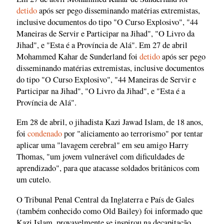
detido
após ser pego disseminando matérias extremistas,
inclusive documentos do tipo "O Curso Explosivo", "44
Maneiras de Servir e Participar na Jihad", "O Livro da
Jihad", e "Esta é a Província de Alá". Em 27 de abril
Mohammed Kahar de Sunderland foi
detido
após ser pego
disseminando matérias extremistas, inclusive documentos
do tipo "O Curso Explosivo", "44 Maneiras de Servir e
Participar na Jihad", "O Livro da Jihad", e "Esta é a
Província de Alá".
Em 28 de abril, o jihadista Kazi Jawad Islam, de 18 anos,
foi
condenado
por "aliciamento ao terrorismo" por tentar
aplicar uma "lavagem cerebral" em seu amigo Harry
Thomas, "um jovem vulnerável com dificuldades de
aprendizado", para que atacasse soldados britânicos com
um cutelo.
O Tribunal Penal Central da Inglaterra e País de Gales
(também conhecido como Old Bailey) foi informado que
Kazi Islam, provavelmente se inspirou na decapitação