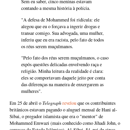
Sem eu saber, cinco meninas estavam
contando a mesma história à polícia.
"A defesa de Mohammed foi ridícula: ele
alegou que eu o forçava a ingerir drogas e
transar comigo. Sua advogada, uma mulher,
inferiu que eu era racista, pelo fato de todos
os réus serem muçulmanos.
"Pelo fato dos réus serem muçulmanos, o caso
expôs questões delicadas envolvendo raça e
religião. Minha leitura da realidade é clara:
eles se comportavam daquele jeito por conta
das diferenças na maneira de enxergarem as
mulheres".
Telegraph
Em 25 de abril o
revelou
que os contribuintes
britânicos estavam pagando o aluguel mensal de Hani al-
Sibai, o pregador islamista que era o "mentor" de
Mohammed Emwazi (mais conhecido como Jihadi John, o
carrasco do Estado Islâmico). Al-Sibai, 54, pai de cinco