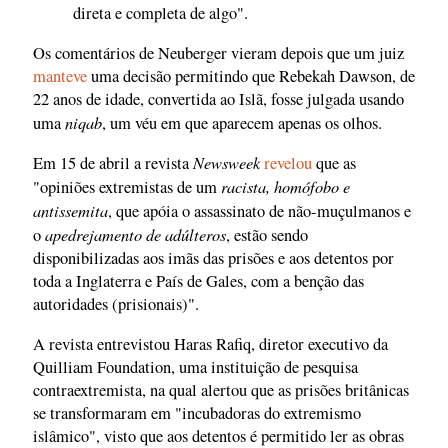
direta e completa de algo".
Os comentários de Neuberger vieram depois que um juiz
manteve
uma decisão permitindo que Rebekah Dawson, de
22 anos de idade, convertida ao Islã, fosse julgada usando
niqab
uma
, um véu em que aparecem apenas os olhos.
Newsweek
Em 15 de abril a revista
revelou
que as
racista, homófobo e
"opiniões extremistas de um
antissemita
, que apóia o assassinato de não-muçulmanos e
apedrejamento de adúlteros
o
, estão sendo
disponibilizadas aos imãs das prisões e aos detentos por
toda a Inglaterra e País de Gales, com a benção das
autoridades (prisionais)".
A revista entrevistou Haras Rafiq, diretor executivo da
Quilliam Foundation, uma instituição de pesquisa
contraextremista, na qual alertou que as prisões britânicas
se transformaram em "incubadoras do extremismo
islâmico", visto que aos detentos é permitido ler as obras