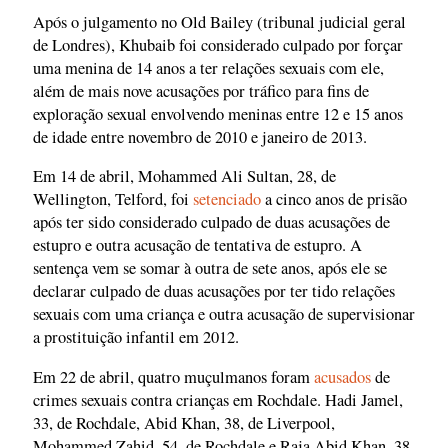
Após o julgamento no Old Bailey (tribunal judicial geral
de Londres), Khubaib foi considerado culpado por forçar
uma menina de 14 anos a ter relações sexuais com ele,
além de mais nove acusações por tráfico para fins de
exploração sexual envolvendo meninas entre 12 e 15 anos
de idade entre novembro de 2010 e janeiro de 2013.
Em 14 de abril, Mohammed Ali Sultan, 28, de
Wellington, Telford, foi
setenciado
a cinco anos de prisão
após ter sido considerado culpado de duas acusações de
estupro e outra acusação de tentativa de estupro. A
sentença vem se somar à outra de sete anos, após ele se
declarar culpado de duas acusações por ter tido relações
sexuais com uma criança e outra acusação de supervisionar
a prostituição infantil em 2012.
Em 22 de abril, quatro muçulmanos foram
acusados
de
crimes sexuais contra crianças em Rochdale. Hadi Jamel,
33, de Rochdale, Abid Khan, 38, de Liverpool,
Mohammed Zahid, 54, de Rochdale e Raja Abid Khan, 38,