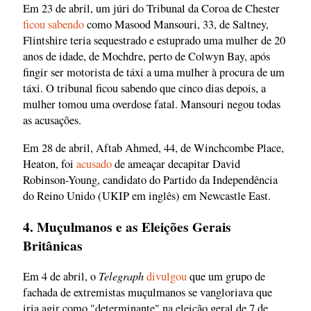
Em 23 de abril, um júri do Tribunal da Coroa de Chester
ficou sabendo
como Masood Mansouri, 33, de Saltney,
Flintshire teria sequestrado e estuprado uma mulher de 20
anos de idade, de Mochdre, perto de Colwyn Bay, após
fingir ser motorista de táxi a uma mulher à procura de um
táxi. O tribunal ficou sabendo que cinco dias depois, a
mulher tomou uma overdose fatal. Mansouri negou todas
as acusações.
Em 28 de abril, Aftab Ahmed, 44, de Winchcombe Place,
Heaton, foi
acusado
de ameaçar decapitar David
Robinson-Young, candidato do Partido da Independência
do Reino Unido (UKIP em inglês) em Newcastle East.
4. Muçulmanos e as Eleições Gerais
Britânicas
Telegraph
Em 4 de abril, o
divulgou
que um grupo de
fachada de extremistas muçulmanos se vangloriava que
iria agir como "determinante" na eleição geral de 7 de