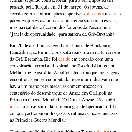
passado pela Turquia em 31 de março. Os jovens, de
acordo com as informações disponíveis,
disseram
aos seus
parentes que estavam indo a uma excursão com a escola,
mas na realidade fizeram dos feriados da Páscoa uma
"janela de oportunidade" para saírem da Grã-Bretanha.
Em 20 de abril um colegial de 14 anos de Blackburn,
Lancashire, se tornou o suspeito mais jovem de terrorismo
da Grã-Bretanha. Ele foi
detido
em conexão com uma
conspiração terrorista inspirada no Estado Islâmico em
Melbourne, Austrália. A polícia declarou que mensagens
encontradas em seu computador e celular indicavam que
havia um plano para atacar as comemorações do
centenário do desembarque da Anzac em Gallipoli na
Primeira Guerra Mundial. (O Dia da Anzac, 25 de abril,
marca
o aniversário da primeira grande operação militar
em que participaram forças australianas e neozelandesas
na Primeira Guerra Mundial).
Também em 20 de abril, a polícia na Turquia
deteve
um