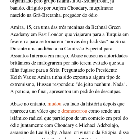
organizado pelo grupo islamista Al-Muhajiroun, já
banido, dirigido por Anjem Choudary, muçulmano
nascido na Grã-Bretanha, pregador do ódio.
Amira, 15, era uma das três meninas da Bethnal Green
Academy em East London que viajaram para a Turquia em
fevereiro para se tornarem "noivas de jihadistas" na Síria.
Durante uma audiência na Comissão Especial para
Assuntos Internos em março, Abase acusou as autoridades
britânicas de malograrem por não terem evitado que sua
filha fugisse para a Síria. Perguntado pelo Presidente
Keith Vaz se Amira tinha sido exposta a algum tipo de
extremismo, Hussen respondeu: "de jeito nenhum. Nada".
A polícia, no final, apresentou um pedido de desculpas.
Abase no entanto,
mudou
seu lado da história depois que
apareceu um vídeo que o
desmascarou
como sendo um
islâmico radical que participou de um comício em prol do
ódio juntamente com Choudary e Michael Adebolajo,
assassino de Lee Rigby. Abase, originário da Etiópia, disse