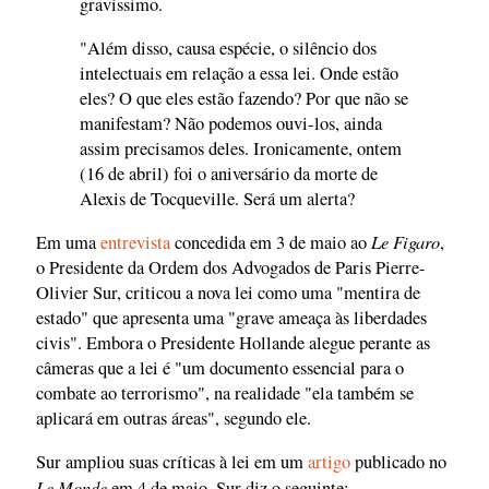
gravíssimo.
"Além disso, causa espécie, o silêncio dos
intelectuais em relação a essa lei. Onde estão
eles? O que eles estão fazendo? Por que não se
manifestam? Não podemos ouvi-los, ainda
assim precisamos deles. Ironicamente, ontem
(16 de abril) foi o aniversário da morte de
Alexis de Tocqueville. Será um alerta?
Le Figaro
Em uma
entrevista
concedida em 3 de maio ao
,
o Presidente da Ordem dos Advogados de Paris Pierre-
Olivier Sur, criticou a nova lei como uma "mentira de
estado" que apresenta uma "grave ameaça às liberdades
civis". Embora o Presidente Hollande alegue perante as
câmeras que a lei é "um documento essencial para o
combate ao terrorismo", na realidade "ela também se
aplicará em outras áreas", segundo ele.
Sur ampliou suas críticas à lei em um
artigo
publicado no
Le Monde
em 4 de maio. Sur diz o seguinte: