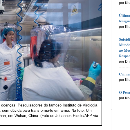
por Kh
Última
Resgu
por Kh
Suicíd
Mundo 
ao Me
Respec
por Dr
Crimes
por Kh
O Pesa
por Kh
 doenças. Pesquisadores do famoso Instituto de Virologia
 sem dúvida para transformá-lo em arma. Na foto: Um
 Wuhan, em Wuhan, China. (Foto de Johannes Eisele/AFP via