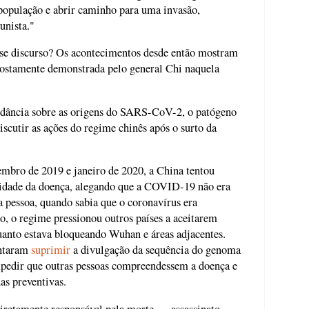
população e abrir caminho para uma invasão,
unista."
esse discurso? Os acontecimentos desde então mostram
postamente demonstrada pelo general Chi naquela
rdância sobre as origens do SARS-CoV-2, o patógeno
cutir as ações do regime chinês após o surto da
mbro de 2019 e janeiro de 2020, a China tentou
lidade da doença, alegando que a COVID-19 não era
a pessoa, quando sabia que o coronavírus era
, o regime pressionou outros países a aceitarem
uanto estava bloqueando Wuhan e áreas adjacentes.
entaram
suprimir
a divulgação da sequência do genoma
mpedir que outras pessoas compreendessem a doença e
as preventivas.
i diretamente responsável pela morte — assassinato —