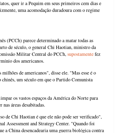
latos, quer ir a Pequim em seus primeiros cem dias e
elizmente, uma acomodação duradoura com o regime
nês (PCCh) parece determinado a matar todas as
rto de século, o general Chi Haotian, ministro da
 Comissão Militar Central do PCCh,
supostamente
fez
rmínio dos americanos.
 milhões de americanos", disse ele. "Mas esse é o
o chinês, um século em que o Partido Comunista
 limpar os vastos espaços da América do Norte para
r nas áreas desabitadas.
o de Chi Haotian é que ele não pode ser verificado",
onal Assessment and Strategy Center. "Quando foi
que a China desencadearia uma guerra biológica contra