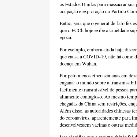
os Estados Unidos para massacrar sua 
ocupação e exploração do Partido Com
Então, será que o general de fato fez 
que o PCCh hoje exibe a crueldade su
época.
Por exemplo, embora ainda haja disco
que causa a COVID-19, não há como dis
doença em Wuhan.
Por pelo menos cinco semanas em deze
enganar o mundo sobre a transmissibi
facilmente transmissível de pessoa par
altamente contagioso. Ao mesmo tempo
chegadas da China sem restrições, enq
Além disso, as autoridades chinesas t
do coronavírus, aparentemente para i
desenvolvessem vacinas e outras medid
Isso significa que o regime chinês fo