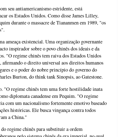
om seu antiamericanismo estridente, está
tacar os Estados Unidos. Como disse James Lilley,
quim durante o massacre de Tiananmen em 1989, "os
s".
a ameaça existencial. Uma organização governante
o inspirador sobre o povo chinês dos ideais e da
os. "O regime chinês tem raiva dos Estados Unidos
 afirmando o direito universal aos direitos humanos
ugares e o poder do nobre princípio do governo do
harles Burton, do think tank Sinopsis, ao Gatestone.
o. "O regime chinês tem uma forte hostilidade inata
u como diplomata canadense em Pequim. "O regime
ância com um nacionalismo fortemente emotivo baseado
ões históricas. Ele busca vingança contra todos
aram a China."
 do regime chinês para substituir a ordem
oberanos pelo sistema chinês da era imperial, no qual