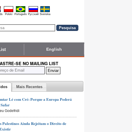
ds
Polski
Português
Pyccĸий
Svenska
List
English
ASTRE-SE NO MAILING LIST
idos
Mais Recentes
untar Lé com Cré: Porque a Europa Poderá
 Safar
ieu Godefridi
s Palestinos Ainda Rejeitam o Direito de
Existir