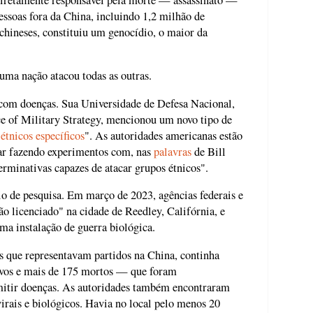
ssoas fora da China, incluindo 1,2 milhão de
chineses, constituiu um genocídio, o maior da
 uma nação atacou todas as outras.
com doenças. Sua Universidade de Defesa Nacional,
ce of Military Strategy, mencionou um novo tipo de
étnicos específicos
". As autoridades americanas estão
tar fazendo experimentos com, nas
palavras
de Bill
minativas capazes de atacar grupos étnicos".
io de pesquisa. Em março de 2023, agências federais e
o licenciado" na cidade de Reedley, Califórnia, e
a instalação de guerra biológica.
es que representavam partidos na China, continha
vos e mais de 175 mortos — que foram
mitir doenças. As autoridades também encontraram
irais e biológicos. Havia no local pelo menos 20