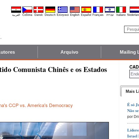
العربية
Čeština
Dansk
Deutsch
Ελληνικά
English
Español
Français
עברית
Italiano
Nederlan
utores
Arquivo
Mailing 
CAD
rtido Comunista Chinês e os Estados
Mais L
É só J
ina's CCP vs. America's Democracy
Não se
por Dr
Lídere
Israel 