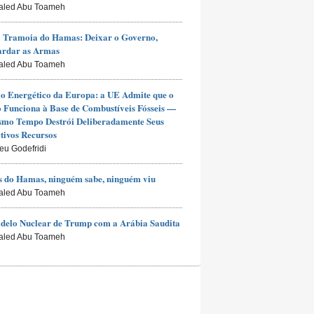
aled Abu Toameh
 Tramoia do Hamas: Deixar o Governo,
ardar as Armas
aled Abu Toameh
io Energético da Europa: a UE Admite que o
Funciona à Base de Combustíveis Fósseis —
smo Tempo Destrói Deliberadamente Seus
tivos Recursos
ieu Godefridi
 do Hamas, ninguém sabe, ninguém viu
aled Abu Toameh
delo Nuclear de Trump com a Arábia Saudita
aled Abu Toameh