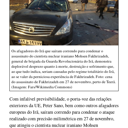
Os afagadores do Irã que saíram correndo para condenar o
assassinato do cientista nuclear iraniano Mohsen Fakhrizadeh,
general de brigada da Guarda Revolucionária do Irã, demonstra
deplorável desprezo quanto à morte, destruição e sofrimento que,
ao que tudo indica, seriam causadas pelo regime totalitário do Irã,
ao se valer da perniciosa experiência de Fakhrizadeh. Foto: cena
do assassinato de Fakhrizadeh em 27 de novembro, perto de Teerã.
(Imagem: Fars/Wikimedia Commons)
Com infalível previsibilidade, o porta-voz das relações
exteriores da UE, Peter Sano, bem como outros afagadores
europeus do Irã, saíram correndo para condenar o ataque
realizado com precisão milimétrica em 27 de novembro,
que atingiu o cientista nuclear iraniano Mohsen