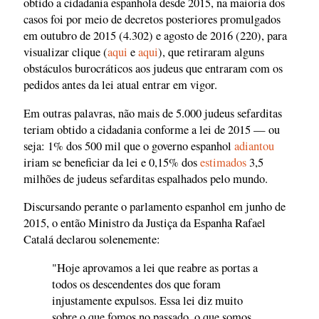
obtido a cidadania espanhola desde 2015, na maioria dos
casos foi por meio de decretos posteriores promulgados
em outubro de 2015 (4.302) e agosto de 2016 (220), para
visualizar clique (
aqui
e
aqui
), que retiraram alguns
obstáculos burocráticos aos judeus que entraram com os
pedidos antes da lei atual entrar em vigor.
Em outras palavras, não mais de 5.000 judeus sefarditas
teriam obtido a cidadania conforme a lei de 2015 — ou
seja: 1% dos 500 mil que o governo espanhol
adiantou
iriam se beneficiar da lei e 0,15% dos
estimados
3,5
milhões de judeus sefarditas espalhados pelo mundo.
Discursando perante o parlamento espanhol em junho de
2015, o então Ministro da Justiça da Espanha Rafael
Catalá declarou solenemente:
"Hoje aprovamos a lei que reabre as portas a
todos os descendentes dos que foram
injustamente expulsos. Essa lei diz muito
sobre o que fomos no passado, o que somos