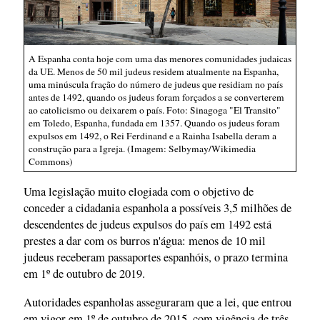
A Espanha conta hoje com uma das menores comunidades judaicas
da UE. Menos de 50 mil judeus residem atualmente na Espanha,
uma minúscula fração do número de judeus que residiam no país
antes de 1492, quando os judeus foram forçados a se converterem
ao catolicismo ou deixarem o país. Foto: Sinagoga "El Transito"
em Toledo, Espanha, fundada em 1357. Quando os judeus foram
expulsos em 1492, o Rei Ferdinand e a Rainha Isabella deram a
construção para a Igreja. (Imagem: Selbymay/Wikimedia
Commons)
Uma legislação muito elogiada com o objetivo de
conceder a cidadania espanhola a possíveis 3,5 milhões de
descendentes de judeus expulsos do país em 1492 está
prestes a dar com os burros n'água: menos de 10 mil
judeus receberam passaportes espanhóis, o prazo termina
em 1º de outubro de 2019.
Autoridades espanholas asseguraram que a lei, que entrou
em vigor em 1º de outubro de 2015, com vigência de três