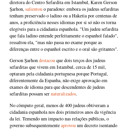
diretora do Centro Sefardita em Istambul, Karen Gerson
Şarhon,
salientou
o paradoxo: embora os judeus sefarditas
tenham preservado o ladino ou a Haketia por centenas de
anos, a proficiência nesses idiomas por si só não os torna
elegíveis para a cidadania espanhola. "Um judeu sefardita
que fala ladino entende perfeitamente o espanhol falado",
ressaltou ela, "mas não passa no exame porque as
diferenças entre o espanhol escrito e o oral são gritantes".
Gerson Şarhon
destacou
que dois terços dos judeus
sefarditas que vivem em Istambul, cerca de 15 mil,
optaram pela cidadania portuguesa porque Portugal,
diferentemente da Espanha, não exige aprovação em
exames de idioma para que descendentes de judeus
sefarditas possam ser
naturalizados
.
No cômputo geral, menos de 400 judeus obtiveram a
cidadania espanhola nos dois primeiros anos da vigência
da lei. Temendo um impacto nas relações públicas, o
governo subsequentemente
aprovou
um decreto isentando