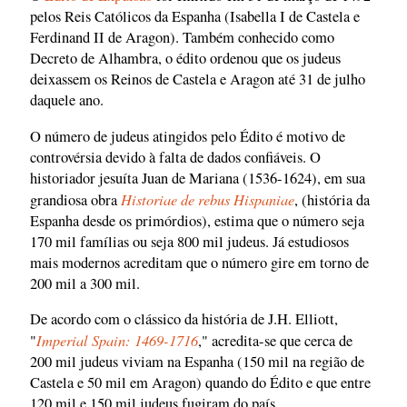
pelos Reis Católicos da Espanha (Isabella I de Castela e
Ferdinand II de Aragon). Também conhecido como
Decreto de Alhambra, o édito ordenou que os judeus
deixassem os Reinos de Castela e Aragon até 31 de julho
daquele ano.
O número de judeus atingidos pelo Édito é motivo de
controvérsia devido à falta de dados confiáveis. O
historiador jesuíta Juan de Mariana (1536-1624), em sua
Historiae de rebus Hispaniae
grandiosa obra
, (história da
Espanha desde os primórdios), estima que o número seja
170 mil famílias ou seja 800 mil judeus. Já estudiosos
mais modernos acreditam que o número gire em torno de
200 mil a 300 mil.
De acordo com o clássico da história de J.H. Elliott,
Imperial Spain: 1469-1716
"
," acredita-se que cerca de
200 mil judeus viviam na Espanha (150 mil na região de
Castela e 50 mil em Aragon) quando do Édito e que entre
120 mil e 150 mil judeus fugiram do país.