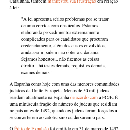
Catalunha, também
manifestou sua frustração
em relação
à lei:
"A lei apresenta sérios problemas por se tratar
de uma corrida com obstáculos. Estamos
elaborando procedimentos extremamente
complicados para os candidatos que procuram
credenciamento, além dos custos envolvidos,
ainda assim podem não obter a cidadania.
Sejamos honestos... não fizemos as coisas
direito... há testes demais, requisitos demais,
exames demais."
A Espanha conta hoje com uma das menores comunidades
judaicas da União Europeia. Menos de 50 mil judeus
residem atualmente na Espanha
de acordo com
a FCJE. É
uma minúscula fração do número de judeus que residiam
no país antes de 1492, quando os judeus foram forçados a
se converterem ao catolicismo ou deixarem o país.
O
Édito de Expulsão
foi emitido em 31 de março de 1492