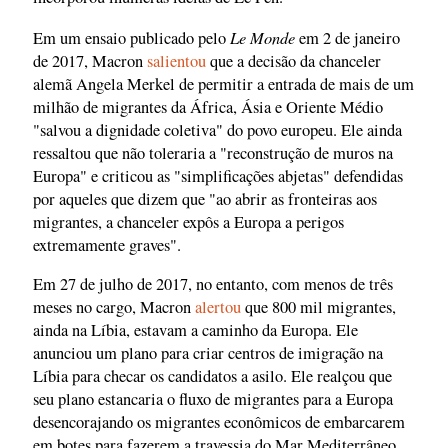
Le Monde
Em um ensaio publicado pelo
em 2 de janeiro
de 2017, Macron
salientou
que a decisão da chanceler
alemã Angela Merkel de permitir a entrada de mais de um
milhão de migrantes da África, Ásia e Oriente Médio
"salvou a dignidade coletiva" do povo europeu. Ele ainda
ressaltou que não toleraria a "reconstrução de muros na
Europa" e criticou as "simplificações abjetas" defendidas
por aqueles que dizem que "ao abrir as fronteiras aos
migrantes, a chanceler expôs a Europa a perigos
extremamente graves".
Em 27 de julho de 2017, no entanto, com menos de três
meses no cargo, Macron
alertou
que 800 mil migrantes,
ainda na Líbia, estavam a caminho da Europa. Ele
anunciou um plano para criar centros de imigração na
Líbia para checar os candidatos a asilo. Ele realçou que
seu plano estancaria o fluxo de migrantes para a Europa
desencorajando os migrantes econômicos de embarcarem
em botes para fazerem a travessia do Mar Mediterrâneo