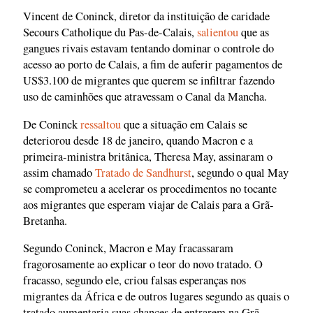
Vincent de Coninck, diretor da instituição de caridade
Secours Catholique du Pas-de-Calais,
salientou
que as
gangues rivais estavam tentando dominar o controle do
acesso ao porto de Calais, a fim de auferir pagamentos de
US$3.100 de migrantes que querem se infiltrar fazendo
uso de caminhões que atravessam o Canal da Mancha.
De Coninck
ressaltou
que a situação em Calais se
deteriorou desde 18 de janeiro, quando Macron e a
primeira-ministra britânica, Theresa May, assinaram o
assim chamado
Tratado de Sandhurst
, segundo o qual May
se comprometeu a acelerar os procedimentos no tocante
aos migrantes que esperam viajar de Calais para a Grã-
Bretanha.
Segundo Coninck, Macron e May fracassaram
fragorosamente ao explicar o teor do novo tratado. O
fracasso, segundo ele, criou falsas esperanças nos
migrantes da África e de outros lugares segundo as quais o
tratado aumentaria suas chances de entrarem na Grã-