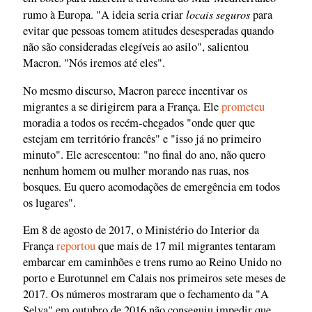
locais seguros
rumo à Europa. "A ideia seria criar
para
evitar que pessoas tomem atitudes desesperadas quando
não são consideradas elegíveis ao asilo", salientou
Macron. "Nós iremos até eles".
No mesmo discurso, Macron parece incentivar os
migrantes a se dirigirem para a França. Ele
prometeu
moradia a todos os recém-chegados "onde quer que
estejam em território francês" e "isso já no primeiro
minuto". Ele acrescentou: "no final do ano, não quero
nenhum homem ou mulher morando nas ruas, nos
bosques. Eu quero acomodações de emergência em todos
os lugares".
Em 8 de agosto de 2017, o Ministério do Interior da
França
reportou
que mais de 17 mil migrantes tentaram
embarcar em caminhões e trens rumo ao Reino Unido no
porto e Eurotunnel em Calais nos primeiros sete meses de
2017. Os números mostraram que o fechamento da "A
Selva" em outubro de 2016 não conseguiu impedir que