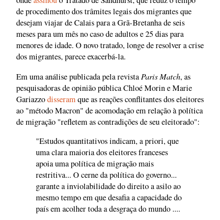
onde
assinou
o Tratado de Sandhurst, que reduz o tempo
de procedimento dos trâmites legais dos migrantes que
desejam viajar de Calais para a Grã-Bretanha de seis
meses para um mês no caso de adultos e 25 dias para
menores de idade. O novo tratado, longe de resolver a crise
dos migrantes, parece exacerbá-la.
Paris Match
Em uma análise publicada pela revista
, as
pesquisadoras de opinião pública Chloé Morin e Marie
Gariazzo
disseram
que as reações conflitantes dos eleitores
ao "método Macron" de acomodação em relação à política
de migração "refletem as contradições de seu eleitorado":
"Estudos quantitativos indicam, a priori, que
uma clara maioria dos eleitores franceses
apoia uma política de migração mais
restritiva... O cerne da política do governo...
garante a inviolabilidade do direito a asilo ao
mesmo tempo em que desafia a capacidade do
país em acolher toda a desgraça do mundo ....