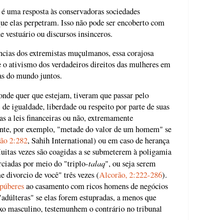
 uma resposta às conservadoras sociedades
 que elas perpetram. Isso não pode ser encoberto com
e vestuário ou discursos insinceros.
ências dos extremistas muçulmanos, essa corajosa
 o ativismo dos verdadeiros direitos das mulheres em
as do mundo juntos.
nde quer que estejam, tiveram que passar pelo
 de igualdade, liberdade ou respeito por parte de suas
as a leis financeiras ou não, extremamente
mente, por exemplo, "metade do valor de um homem" se
ão 2:282
, Sahih International) ou em caso de herança
Muitas vezes são coagidas a se submeterem à poligamia
talaq
ciadas por meio do "triplo-
", ou seja serem
 divorcio de você" três vezes (
Alcorão, 2:222-286
).
púberes
ao casamento com ricos homens de negócios
adúlteras" se elas forem estupradas, a menos que
exo masculino, testemunhem o contrário no tribunal