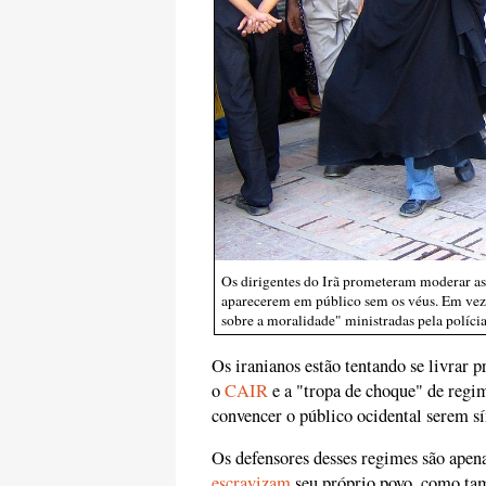
Os dirigentes do Irã prometeram moderar as
aparecerem em público sem os véus. Em vez d
sobre a moralidade" ministradas pela polí
Os iranianos estão tentando se livrar 
o
CAIR
e a "tropa de choque" de regi
convencer o público ocidental serem s
Os defensores desses regimes são apena
escravizam
seu próprio povo, como ta