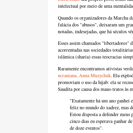
intelectual por meio de uma mentalida
Quando os organizadores da Marcha da
falácia dos "abusos", deixaram um gra
notadas, indesejadas, que há séculos 
Esses assim chamados "libertadores" 
acorrentadas nas sociedades totalitári
islâmica (sharia) essas teocracias si
Raramente encontramos ativistas verd
ucraniana, Anna Muzychuk
. Ela explo
promoviam o uso da hijab: ela se recu
Saudita por causa dos maus-tratos às 
"Exatamente há um ano ganhei es
feliz no mundo do xadrez, mas d
Estou disposta a defender meus p
cinco dias eu esperava ganhar d
de doze eventos".