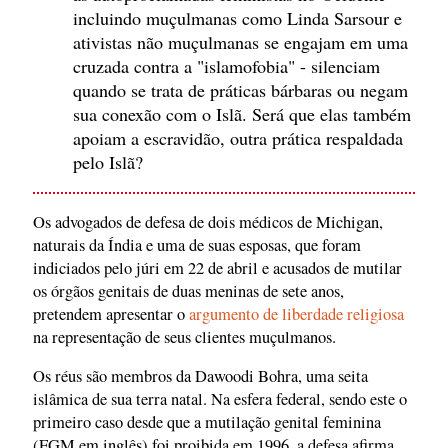
incluindo muçulmanas como Linda Sarsour e
ativistas não muçulmanas se engajam em uma
cruzada contra a "islamofobia" - silenciam
quando se trata de práticas bárbaras ou negam
sua conexão com o Islã. Será que elas também
apoiam a escravidão, outra prática respaldada
pelo Islã?
Os advogados de defesa de dois médicos de Michigan,
naturais da Índia e uma de suas esposas, que foram
indiciados pelo júri em 22 de abril e acusados de mutilar
os órgãos genitais de duas meninas de sete anos,
pretendem apresentar o
argumento de liberdade religiosa
na representação de seus clientes muçulmanos.
Os réus são membros da Dawoodi Bohra, uma seita
islâmica de sua terra natal. Na esfera federal, sendo este o
primeiro caso desde que a mutilação genital feminina
(FGM em inglês) foi proibida em 1996, a defesa afirma