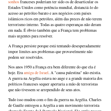
sonhos
franceses poderiam ter sido os de desarticular os
Estados Unidos como potência mundial, distanciá-lo do
acesso ao petróleo barato e aos negócios com países
islâmicos ricos em petróleo, além das preces de não terem
terrorismo interno. Todas as quatro esperanças não deram
em nada. É óbvio também que a França tem problemas
mais urgentes para resolver.
A França persiste porque está tentando desesperadamente
impor limites aos problemas que provavelmente não
podem ser resolvidos.
Nos anos 1950 a França era bem diferente do que ela é
hoje. Era
amiga de Israel
. A "causa palestina" não existia.
A guerra na Argélia estava no auge e a grande maioria dos
políticos franceses sequer apertaria a mão de terroristas
que não tivessem se arrependido de seus atos.
Tudo isso mudou com o fim da guerra na Argélia. Charles
de Gaulle entregou a Argélia a um movimento terrorista
chamado Frente de Libertação Nacional. Ele então passou