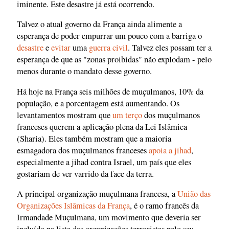
iminente. Este desastre já está ocorrendo.
Talvez o atual governo da França ainda alimente a
esperança de poder empurrar um pouco com a barriga o
desastre
e
evitar
uma
guerra civil
. Talvez eles possam ter a
esperança de que as "zonas proibidas" não explodam - pelo
menos durante o mandato desse governo.
Há hoje na França seis milhões de muçulmanos, 10% da
população, e a porcentagem está aumentando. Os
levantamentos mostram que
um terço
dos muçulmanos
franceses querem a aplicação plena da Lei Islâmica
(Sharia). Eles também mostram que a maioria
esmagadora dos muçulmanos franceses
apoia a jihad
,
especialmente a jihad contra Israel, um país que eles
gostariam de ver varrido da face da terra.
A principal organização muçulmana francesa, a
União das
Organizações Islâmicas da França
, é o ramo francês da
Irmandade Muçulmana, um movimento que deveria ser