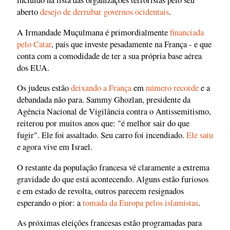
incluído na lista das organizações terroristas pelo seu
aberto
desejo de derrubar governos ocidentais
.
A Irmandade Muçulmana é primordialmente
financiada
pelo Catar
, país que investe pesadamente na França - e que
conta com a comodidade de ter a sua própria base aérea
dos EUA.
Os judeus estão
deixando a França
em
número recorde
e a
debandada não para. Sammy Ghozlan, presidente da
Agência Nacional de Vigilância contra o Antissemitismo,
reiterou por muitos anos que: "é melhor sair do que
fugir". Ele foi assaltado. Seu carro foi incendiado.
Ele saiu
e agora vive em Israel.
O restante da população francesa vê claramente a extrema
gravidade do que está acontecendo. Alguns estão furiosos
e em estado de revolta, outros parecem resignados
esperando o pior: a
tomada da Europa pelos islamistas
.
As próximas eleições francesas estão programadas para