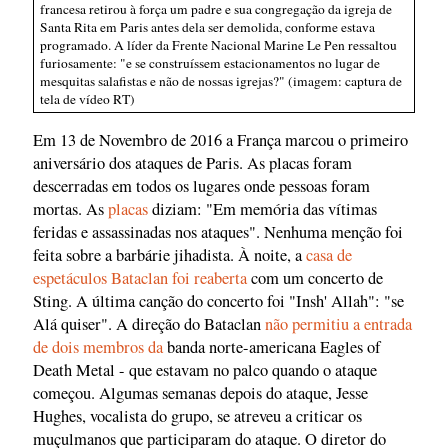
francesa retirou à força um padre e sua congregação da igreja de
Santa Rita em Paris antes dela ser demolida, conforme estava
programado. A líder da Frente Nacional Marine Le Pen ressaltou
furiosamente: "e se construíssem estacionamentos no lugar de
mesquitas salafistas e não de nossas igrejas?" (imagem: captura de
tela de vídeo RT)
Em 13 de Novembro de 2016 a França marcou o primeiro
aniversário dos ataques de Paris. As placas foram
descerradas em todos os lugares onde pessoas foram
mortas. As
placas
diziam: "Em memória das vítimas
feridas e assassinadas nos ataques". Nenhuma menção foi
feita sobre a barbárie jihadista. À noite, a
casa de
espetáculos Bataclan foi reaberta
com um concerto de
Sting. A última canção do concerto foi "Insh' Allah": "se
Alá quiser". A direção do Bataclan
não permitiu a entrada
de dois membros da
banda norte-americana Eagles of
Death Metal - que estavam no palco quando o ataque
começou. Algumas semanas depois do ataque, Jesse
Hughes, vocalista do grupo, se atreveu a criticar os
muçulmanos que participaram do ataque. O diretor do