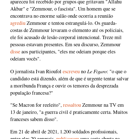
apareceu foi recebido por grupos que gritavam "Allahu
Akbar" e "Zemmour, o fascista". Um homem que se
encontrava no enorme salão onde ocorria a reunião
agrediu
Zemmour e tentou estrangulá-lo. Os guarda-
costas de Zemmour levaram o elemento até os policiais,
ele foi acusado de lesão corporal intencional. Treze mil
pessoas estavam presentes. Em seu discurso, Zemmour
disse
aos participantes, "eles me odeiam porque eles
odeiam vocês".
Le Figaro
O jornalista Ivan Rioufol
escreveu
no
: "o que o
candidato está dizendo, além de que é urgente tentar salvar
a moribunda França e ouvir os temores da desprezada
população francesa?"
"Se Macron for reeleito",
ressaltou
Zemmour na TV em
13 de janeiro, "a guerra civil é praticamente certa. Muitos
franceses sabem disso".
Em 21 de abril de 2021, 1.200 soldados profissionais,
entre eles 20 generais,
publicaram
uma carta aberta na