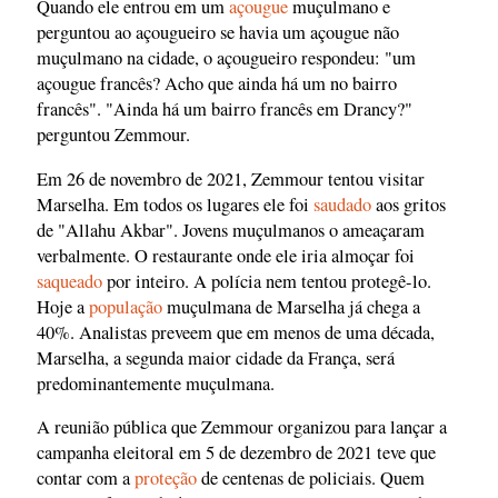
Quando ele entrou em um
açougue
muçulmano e
perguntou ao açougueiro se havia um açougue não
muçulmano na cidade, o açougueiro respondeu: "um
açougue francês? Acho que ainda há um no bairro
francês". "Ainda há um bairro francês em Drancy?"
perguntou Zemmour.
Em 26 de novembro de 2021, Zemmour tentou visitar
Marselha. Em todos os lugares ele foi
saudado
aos gritos
de "Allahu Akbar". Jovens muçulmanos o ameaçaram
verbalmente. O restaurante onde ele iria almoçar foi
saqueado
por inteiro. A polícia nem tentou protegê-lo.
Hoje a
população
muçulmana de Marselha já chega a
40%. Analistas preveem que em menos de uma década,
Marselha, a segunda maior cidade da França, será
predominantemente muçulmana.
A reunião pública que Zemmour organizou para lançar a
campanha eleitoral em 5 de dezembro de 2021 teve que
contar com a
proteção
de centenas de policiais. Quem