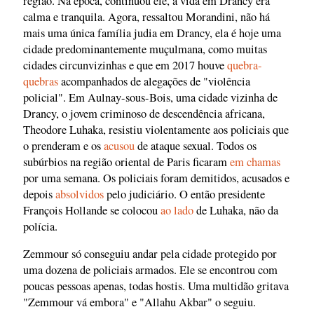
região. Na época, continuou ele, a vida em Drancy era
calma e tranquila. Agora, ressaltou Morandini, não há
mais uma única família judia em Drancy, ela é hoje uma
cidade predominantemente muçulmana, como muitas
cidades circunvizinhas e que em 2017 houve
quebra-
quebras
acompanhados de alegações de "violência
policial". Em Aulnay-sous-Bois, uma cidade vizinha de
Drancy, o jovem criminoso de descendência africana,
Theodore Luhaka, resistiu violentamente aos policiais que
o prenderam e os
acusou
de ataque sexual. Todos os
subúrbios na região oriental de Paris ficaram
em chamas
por uma semana. Os policiais foram demitidos, acusados e
depois
absolvidos
pelo judiciário. O então presidente
François Hollande se colocou
ao lado
de Luhaka, não da
polícia.
Zemmour só conseguiu andar pela cidade protegido por
uma dozena de policiais armados. Ele se encontrou com
poucas pessoas apenas, todas hostis. Uma multidão gritava
"Zemmour vá embora" e "Allahu Akbar" o seguiu.