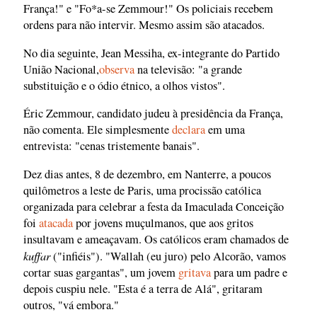
França!" e "Fo*a-se Zemmour!" Os policiais recebem
ordens para não intervir. Mesmo assim são atacados.
No dia seguinte, Jean Messiha, ex-integrante do Partido
União Nacional,
observa
na televisão: "a grande
substituição e o ódio étnico, a olhos vistos".
Éric Zemmour, candidato judeu à presidência da França,
não comenta. Ele simplesmente
declara
em uma
entrevista: "cenas tristemente banais".
Dez dias antes, 8 de dezembro, em Nanterre, a poucos
quilômetros a leste de Paris, uma procissão católica
organizada para celebrar a festa da Imaculada Conceição
foi
atacada
por jovens muçulmanos, que aos gritos
insultavam e ameaçavam. Os católicos eram chamados de
kuffar
("infiéis"). "Wallah (eu juro) pelo Alcorão, vamos
cortar suas gargantas", um jovem
gritava
para um padre e
depois cuspiu nele. "Esta é a terra de Alá", gritaram
outros, "vá embora."