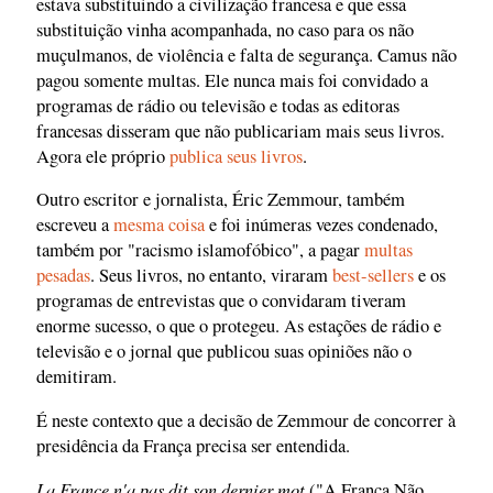
estava substituindo a civilização francesa e que essa
substituição vinha acompanhada, no caso para os não
muçulmanos, de violência e falta de segurança. Camus não
pagou somente multas. Ele nunca mais foi convidado a
programas de rádio ou televisão e todas as editoras
francesas disseram que não publicariam mais seus livros.
Agora ele próprio
publica seus livros
.
Outro escritor e jornalista, Éric Zemmour, também
escreveu a
mesma coisa
e foi inúmeras vezes condenado,
também por "racismo islamofóbico", a pagar
multas
pesadas
. Seus livros, no entanto, viraram
best-sellers
e os
programas de entrevistas que o convidaram tiveram
enorme sucesso, o que o protegeu. As estações de rádio e
televisão e o jornal que publicou suas opiniões não o
demitiram.
É neste contexto que a decisão de Zemmour de concorrer à
presidência da França precisa ser entendida.
La France n'a pas dit son dernier mot
("A França Não