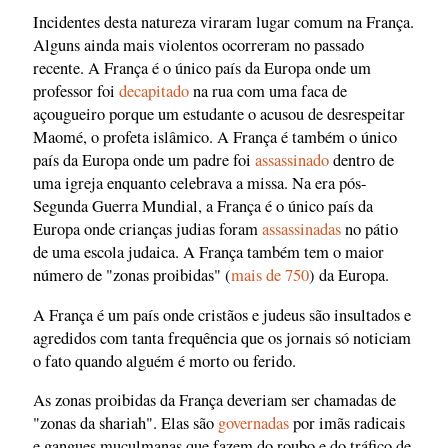
Incidentes desta natureza viraram lugar comum na França.
Alguns ainda mais violentos ocorreram no passado
recente. A França é o único país da Europa onde um
professor foi
decapitado
na rua com uma faca de
açougueiro porque um estudante o acusou de desrespeitar
Maomé, o profeta islâmico. A França é também o único
país da Europa onde um padre foi
assassinado
dentro de
uma igreja enquanto celebrava a missa. Na era pós-
Segunda Guerra Mundial, a França é o único país da
Europa onde crianças judias foram
assassinadas
no pátio
de uma escola judaica. A França também tem o maior
número de "zonas proibidas" (
mais de 750
) da Europa.
A França é um país onde cristãos e judeus são insultados e
agredidos com tanta frequência que os jornais só noticiam
o fato quando alguém é morto ou ferido.
As zonas proibidas da França deveriam ser chamadas de
"zonas da shariah". Elas são
governadas
por imãs radicais
e gangues muçulmanas que fazem do roubo e do tráfico de