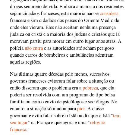
drogas seu meio de vida. Embora a maioria dos residentes
sejam cidadãos franceses, esta maioria não se
considera
francesa e sim cidadãos dos países do Oriente Médio de
onde eles vieram. Eles não aceitam nenhuma presença
judaica ou cristã e a maioria dos judeus e cristãos que lá
moravam partiu para morar em outro lugar anos atrás. A
polícia
não entra
e as autoridades até acham perigoso
quando carros de bombeiros e ambulâncias adentram
aquelas regiões.
Nas últimas quatro décadas pelo menos, sucessivos
governos franceses evitaram falar sobre a situação ou
então disseram que o problema era a
pobreza
, que ela
poderia ser resolvida com um programa do tipo bolsa
família ou com o envio de psicólogos e sociólogos. No
entanto, a situação só mudou para
pior
. A classe
governante evita falar sobre o Islã ou diz que o Islã "
tem
seu lugar
" na França e que agora é uma "
religião
francesa
."