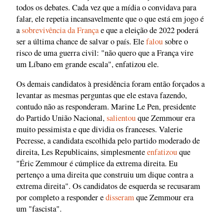
todos os debates. Cada vez que a mídia o convidava para
falar, ele repetia incansavelmente que o que está em jogo é
a
sobrevivência da França
e que a eleição de 2022 poderá
ser a última chance de salvar o país. Ele
falou
sobre o
risco de uma guerra civil: "não quero que a França vire
um Líbano em grande escala", enfatizou ele.
Os demais candidatos à presidência foram então forçados a
levantar as mesmas perguntas que ele estava fazendo,
contudo não as responderam. Marine Le Pen, presidente
do Partido União Nacional,
salientou
que Zemmour era
muito pessimista e que dividia os franceses. Valerie
Pecresse, a candidata escolhida pelo partido moderado de
direita, Les Republicains, simplesmente
enfatizou
que
"Éric Zemmour é cúmplice da extrema direita. Eu
pertenço a uma direita que construiu um dique contra a
extrema direita". Os candidatos de esquerda se recusaram
por completo a responder e
disseram
que Zemmour era
um "fascista".