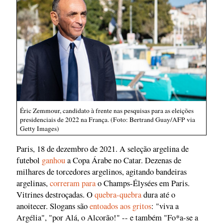
Éric Zemmour, candidato à frente nas pesquisas para as eleições
presidenciais de 2022 na França. (Foto: Bertrand Guay/AFP via
Getty Images)
Paris, 18 de dezembro de 2021. A seleção argelina de
futebol
ganhou
a Copa Árabe no Catar. Dezenas de
milhares de torcedores argelinos, agitando bandeiras
argelinas,
correram para
o Champs-Élysées em Paris.
Vitrines destroçadas. O
quebra-quebra
dura até o
anoitecer. Slogans são
entoados aos gritos
: "viva a
Argélia", "por Alá, o Alcorão!" -- e também "Fo*a-se a