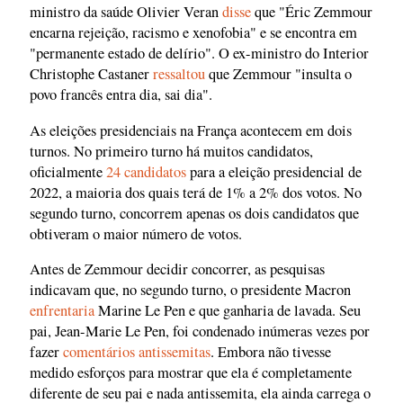
ministro da saúde Olivier Veran
disse
que "Éric Zemmour
encarna rejeição, racismo e xenofobia" e se encontra em
"permanente estado de delírio". O ex-ministro do Interior
Christophe Castaner
ressaltou
que Zemmour "insulta o
povo francês entra dia, sai dia".
As eleições presidenciais na França acontecem em dois
turnos. No primeiro turno há muitos candidatos,
oficialmente
24 candidatos
para a eleição presidencial de
2022, a maioria dos quais terá de 1% a 2% dos votos. No
segundo turno, concorrem apenas os dois candidatos que
obtiveram o maior número de votos.
Antes de Zemmour decidir concorrer, as pesquisas
indicavam que, no segundo turno, o presidente Macron
enfrentaria
Marine Le Pen e que ganharia de lavada. Seu
pai, Jean-Marie Le Pen, foi condenado inúmeras vezes por
fazer
comentários antissemitas
. Embora não tivesse
medido esforços para mostrar que ela é completamente
diferente de seu pai e nada antissemita, ela ainda carrega o