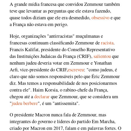
A grande mídia francesa que convidou Zemmour também
teve que levantar as perguntas que ele estava fazendo,
quase todos diziam que ele era desmedido,
obsessivo
e que
a França não estava em perigo.
Hoje, organizações "antirracistas" muçulmanas e
francesas continuam classificando Zemmour de
racista
.
Francis Kalifat, presidente do Conselho Representativo
das Instituições Judaicas da França (CRIF),
salientou
que
nenhum judeu deveria votar em Zemmour e Yonathan
Arfi, vice-presidente do CRIF,
escreveu
: "como judeus, é
claro que não somos responsáveis pelo que Éric Zemmour
diz. Mas temos a responsabilidade de nos posicionarmos
contra ele". Haim Korsia, o rabino-chefe da França,
chegou até a
declarar
que Zemmour, que se considera um
"
judeu berbere
", é um "antissemita".
O presidente Macron nunca fala de Zemmour, mas
integrantes do governo e líderes do partido Em Marcha,
criado por Macron em 2017, falam e em palavras fortes. O