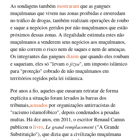
As sondagens também
mostraram
que as gangues
muçulmanas que vivem nas zonas proibidas e enveredam
no tráfico de drogas, também realizam operações de roubo
e saque a negócios geridos por não muçulmanos que estão
próximos dessas zonas. A ilegalidade estimula estes não
muçulmanos a venderem seus negócios aos muçulmanos,
que não correm o risco nem de saques e nem de ameaças.
Os integrantes das gangues
dizem
que quando eles roubam
jizya
e saqueiam, eles só "levam o
", um imposto islâmico
para "proteção" cobrado de não muçulmanos em
territórios regidos pela lei islâmica.
Por anos a fio, aqueles que ousaram retratar de forma
explícita a situação foram levados às barras dos
tribunais,
acusados
por organizações antirracistas de
"racismo islamofóbico", depois condenados a pesadas
multas. Há dez anos, em 2011, o escritor Renaud Camus
Le grand remplacement
publicou o
livro
,
("A Grande
Substituição"), que dizia que a civilização muçulmana