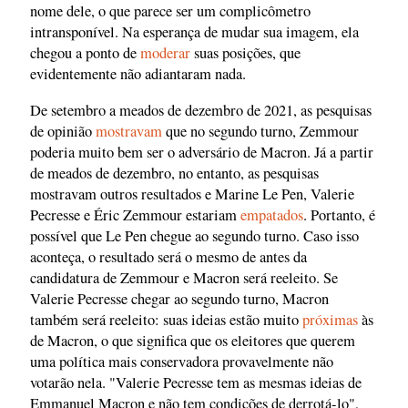
nome dele, o que parece ser um complicômetro
intransponível. Na esperança de mudar sua imagem, ela
chegou a ponto de
moderar
suas posições, que
evidentemente não adiantaram nada.
De setembro a meados de dezembro de 2021, as pesquisas
de opinião
mostravam
que no segundo turno, Zemmour
poderia muito bem ser o adversário de Macron. Já a partir
de meados de dezembro, no entanto, as pesquisas
mostravam outros resultados e Marine Le Pen, Valerie
Pecresse e Éric Zemmour estariam
empatados
. Portanto, é
possível que Le Pen chegue ao segundo turno. Caso isso
aconteça, o resultado será o mesmo de antes da
candidatura de Zemmour e Macron será reeleito. Se
Valerie Pecresse chegar ao segundo turno, Macron
também será reeleito: suas ideias estão muito
próximas
às
de Macron, o que significa que os eleitores que querem
uma política mais conservadora provavelmente não
votarão nela. "Valerie Pecresse tem as mesmas ideias de
Emmanuel Macron e não tem condições de derrotá-lo",