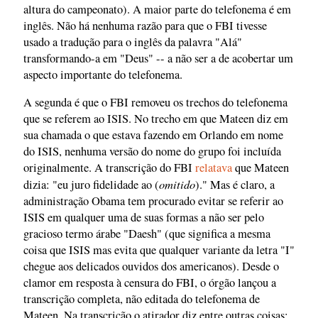
altura do campeonato). A maior parte do telefonema é em
inglês. Não há nenhuma razão para que o FBI tivesse
usado a tradução para o inglês da palavra "Alá"
transformando-a em "Deus" -- a não ser a de acobertar um
aspecto importante do telefonema.
A segunda é que o FBI removeu os trechos do telefonema
que se referem ao ISIS. No trecho em que Mateen diz em
sua chamada o que estava fazendo em Orlando em nome
do ISIS, nenhuma versão do nome do grupo foi incluída
originalmente. A transcrição do FBI
relatava
que Mateen
omitido
dizia: "eu juro fidelidade ao (
)." Mas é claro, a
administração Obama tem procurado evitar se referir ao
ISIS em qualquer uma de suas formas a não ser pelo
gracioso termo árabe "Daesh" (que significa a mesma
coisa que ISIS mas evita que qualquer variante da letra "I"
chegue aos delicados ouvidos dos americanos). Desde o
clamor em resposta à censura do FBI, o órgão lançou a
transcrição completa, não editada do telefonema de
Mateen. Na transcrição o atirador diz entre outras coisas: