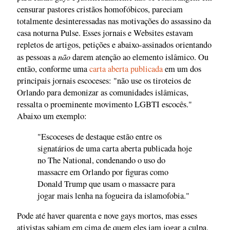
censurar pastores cristãos homofóbicos, pareciam
totalmente desinteressadas nas motivações do assassino da
casa noturna Pulse. Esses jornais e Websites estavam
repletos de artigos, petições e abaixo-assinados orientando
não
as pessoas a
darem atenção ao elemento islâmico. Ou
então, conforme uma
carta aberta publicada
em um dos
principais jornais escoceses: "não use os tiroteios de
Orlando para demonizar as comunidades islâmicas,
ressalta o proeminente movimento LGBTI escocês."
Abaixo um exemplo:
"Escoceses de destaque estão entre os
signatários de uma carta aberta publicada hoje
no The National, condenando o uso do
massacre em Orlando por figuras como
Donald Trump que usam o massacre para
jogar mais lenha na fogueira da islamofobia."
Pode até haver quarenta e nove gays mortos, mas esses
ativistas sabiam em cima de quem eles iam jogar a culpa.