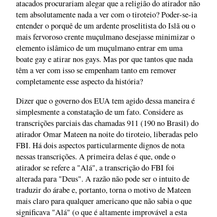
atacados procurariam alegar que a religião do atirador não
tem absolutamente nada a ver com o tiroteio? Poder-se-ia
entender o porquê de um ardente proselitista do Islã ou o
mais fervoroso crente muçulmano desejasse minimizar o
elemento islâmico de um muçulmano entrar em uma
boate gay e atirar nos gays. Mas por que tantos que nada
têm a ver com isso se empenham tanto em remover
completamente esse aspecto da história?
Dizer que o governo dos EUA tem agido dessa maneira é
simplesmente a constatação de um fato. Considere as
transcrições parciais das chamadas 911 (190 no Brasil) do
atirador Omar Mateen na noite do tiroteio, liberadas pelo
FBI. Há dois aspectos particularmente dignos de nota
nessas transcrições. A primeira delas é que, onde o
atirador se refere a "Alá", a transcrição do FBI foi
alterada para "Deus". A razão não pode ser o intuito de
traduzir do árabe e, portanto, torna o motivo de Mateen
mais claro para qualquer americano que não sabia o que
significava "Alá" (o que é altamente improvável a esta