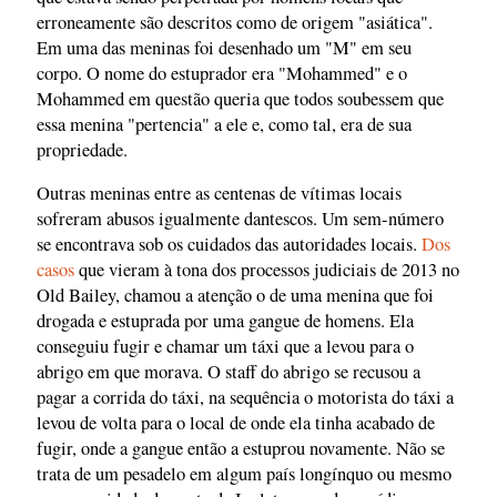
erroneamente são descritos como de origem "asiática".
Em uma das meninas foi desenhado um "M" em seu
corpo. O nome do estuprador era "Mohammed" e o
Mohammed em questão queria que todos soubessem que
essa menina "pertencia" a ele e, como tal, era de sua
propriedade.
Outras meninas entre as centenas de vítimas locais
sofreram abusos igualmente dantescos. Um sem-número
se encontrava sob os cuidados das autoridades locais.
Dos
casos
que vieram à tona dos processos judiciais de 2013 no
Old Bailey, chamou a atenção o de uma menina que foi
drogada e estuprada por uma gangue de homens. Ela
conseguiu fugir e chamar um táxi que a levou para o
abrigo em que morava. O staff do abrigo se recusou a
pagar a corrida do táxi, na sequência o motorista do táxi a
levou de volta para o local de onde ela tinha acabado de
fugir, onde a gangue então a estuprou novamente. Não se
trata de um pesadelo em algum país longínquo ou mesmo