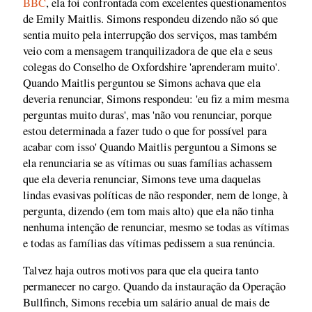
BBC
, ela foi confrontada com excelentes questionamentos
de Emily Maitlis. Simons respondeu dizendo não só que
sentia muito pela interrupção dos serviços, mas também
veio com a mensagem tranquilizadora de que ela e seus
colegas do Conselho de Oxfordshire 'aprenderam muito'.
Quando Maitlis perguntou se Simons achava que ela
deveria renunciar, Simons respondeu: 'eu fiz a mim mesma
perguntas muito duras', mas 'não vou renunciar, porque
estou determinada a fazer tudo o que for possível para
acabar com isso' Quando Maitlis perguntou a Simons se
ela renunciaria se as vítimas ou suas famílias achassem
que ela deveria renunciar, Simons teve uma daquelas
lindas evasivas políticas de não responder, nem de longe, à
pergunta, dizendo (em tom mais alto) que ela não tinha
nenhuma intenção de renunciar, mesmo se todas as vítimas
e todas as famílias das vítimas pedissem a sua renúncia.
Talvez haja outros motivos para que ela queira tanto
permanecer no cargo. Quando da instauração da Operação
Bullfinch, Simons recebia um salário anual de mais de