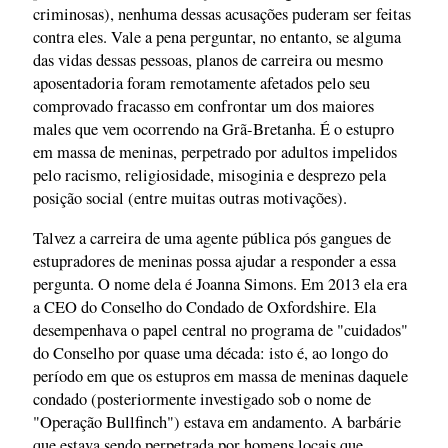
criminosas), nenhuma dessas acusações puderam ser feitas
contra eles. Vale a pena perguntar, no entanto, se alguma
das vidas dessas pessoas, planos de carreira ou mesmo
aposentadoria foram remotamente afetados pelo seu
comprovado fracasso em confrontar um dos maiores
males que vem ocorrendo na Grã-Bretanha. É o estupro
em massa de meninas, perpetrado por adultos impelidos
pelo racismo, religiosidade, misoginia e desprezo pela
posição social (entre muitas outras motivações).
Talvez a carreira de uma agente pública pós gangues de
estupradores de meninas possa ajudar a responder a essa
pergunta. O nome dela é Joanna Simons. Em 2013 ela era
a CEO do Conselho do Condado de Oxfordshire. Ela
desempenhava o papel central no programa de "cuidados"
do Conselho por quase uma década: isto é, ao longo do
período em que os estupros em massa de meninas daquele
condado (posteriormente investigado sob o nome de
"Operação Bullfinch") estava em andamento. A barbárie
que estava sendo perpetrada por homens locais que