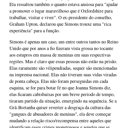
Ela ressaltou também o quanto estava ansiosa para "ajudar
a promover o lugar maravilhoso que é Oxfordshire para
trabalhar, visitar e viver". O ex-presidente do conselho,
Graham Upton, declarou que Simons trouxe uma "rica
experiência" para a função.
Simons é apenas um caso, um entre outros tantos no Reino
Unido que por anos a fio fizeram vista grossa no tocante
aos estupros em massa de meninas em suas respectivas
regiões. Mas é claro que essas pessoas não estão na prisão.
Elas raramente são vilipendiadas, sequer são mencionadas
na imprensa nacional. Elas não tiveram suas vidas viradas
de ponta cabeça. Elas não foram perseguidas em cada
esquina, se for para botar fé no que Joanna Simons diz,
elas ficaram cabisbaixas por um breve período de tempo,
tiraram partido da situação, emergindo na sequência. Se a
Grã-Bretanha quiser reverter a desgraça da cultura das
"gangues de abusadores de meninas", ela deve começar
mudando a relação risco/recompensa entre aqueles que
identificam esses crimes monstruosos e aqueles que se