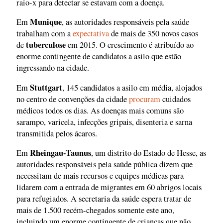
raio-x para detectar se estavam com a doença.
Munique
Em
, as autoridades responsáveis pela saúde
trabalham com a
expectativa
de mais de 350 novos casos
tuberculose
de
em 2015. O crescimento é atribuído ao
enorme contingente de candidatos a asilo que estão
ingressando na cidade.
Stuttgart
Em
, 145 candidatos a asilo em média, alojados
no centro de convenções da cidade
procuram
cuidados
médicos todos os dias. As doenças mais comuns são
sarampo, varicela, infecções gripais, disenteria e sarna
transmitida pelos ácaros.
Rheingau-Taunus
Em
, um distrito do Estado de Hesse, as
autoridades responsáveis pela saúde pública dizem que
necessitam de mais recursos e equipes médicas para
lidarem com a entrada de migrantes em 60 abrigos locais
para refugiados. A secretaria da saúde espera tratar de
mais de 1.500 recém-chegados somente este ano,
incluindo um enorme contingente de crianças que não