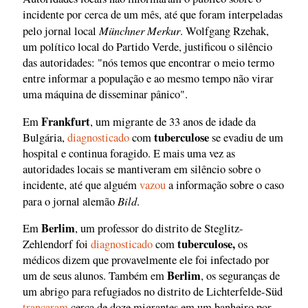
incidente por cerca de um mês, até que foram interpeladas
Münchner Merkur
pelo jornal local
. Wolfgang Rzehak,
um político local do Partido Verde, justificou o silêncio
das autoridades: "nós temos que encontrar o meio termo
entre informar a população e ao mesmo tempo não virar
uma máquina de disseminar pânico".
Frankfurt
Em
, um migrante de 33 anos de idade da
tuberculose
Bulgária,
diagnosticado
com
se evadiu de um
hospital e continua foragido. E mais uma vez as
autoridades locais se mantiveram em silêncio sobre o
incidente, até que alguém
vazou
a informação sobre o caso
Bild
para o jornal alemão
.
Berlim
Em
, um professor do distrito de Steglitz-
tuberculose,
Zehlendorf foi
diagnosticado
com
os
médicos dizem que provavelmente ele foi infectado por
Berlim
um de seus alunos. Também em
, os seguranças de
um abrigo para refugiados no distrito de Lichterfelde-Süd
trancaram
cerca de doze migrantes em um banheiro por