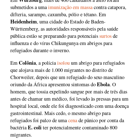
Würzburg
Em
, mais de 400 candidatos a asilo foram
submetidos a uma
imunização em massa
contra catapora,
difteria, sarampo, caxumba, pólio e tétano. Em
Heidenheim
, uma cidade do Estado de Baden-
Württemberg, as autoridades responsáveis pela saúde
pública estão se preparando para potenciais
surtos
de
influenza e do vírus Chikungunya em abrigos para
refugiados durante o inverno.
Colônia
Em
, a polícia
isolou
um abrigo para refugiados
que alojava mais de 1.000 migrantes no distrito de
Chorweiler, depois que um refugiado do sexo masculino
Ebola
oriundo da África apresentou sintomas do
. O
homem, que tossia expelindo sangue por mais de três dias
antes de chamar um médico, foi levado às pressas para um
hospital local, onde ele foi diagnosticado com uma doença
gastrointestinal. Mais cedo, o mesmo abrigo para
refugiados foi palco de uma
cena
de pânico por conta da
E. coli
bactéria
ter potencialmente contaminado 800
migrantes.