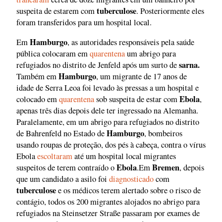
tuberculose
suspeita de estarem com
. Posteriormente eles
foram transferidos para um hospital local.
Hamburgo
Em
, as autoridades responsáveis pela saúde
pública colocaram em
quarentena
um abrigo para
sarna.
refugiados no distrito de Jenfeld após um surto de
Hamburgo
Também em
, um migrante de 17 anos de
idade de Serra Leoa foi levado às pressas a um hospital e
Ebola
colocado em
quarentena
sob suspeita de estar com
,
apenas três dias depois dele ter ingressado na Alemanha.
Paralelamente, em um abrigo para refugiados no distrito
Hamburgo
de Bahrenfeld no Estado de
, bombeiros
usando roupas de proteção, dos pés à cabeça, contra o vírus
Ebola
escoltaram
até um hospital local migrantes
Ebola
Bremen
suspeitos de terem contraído o
.Em
, depois
que um candidato a asilo foi
diagnosticado
com
tuberculose
e os médicos terem alertado sobre o risco de
contágio, todos os 200 migrantes alojados no abrigo para
refugiados na Steinsetzer Straße passaram por exames de