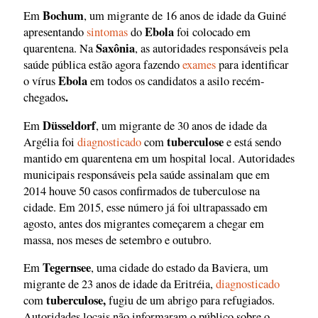
Bochum
Em
, um migrante de 16 anos de idade da Guiné
Ebola
apresentando
sintomas
do
foi colocado em
Saxônia
quarentena. Na
, as autoridades responsáveis pela
saúde pública estão agora fazendo
exames
para identificar
Ebola
o vírus
em todos os candidatos a asilo recém-
.
chegados
Düsseldorf
Em
, um migrante de 30 anos de idade da
tuberculose
Argélia foi
diagnosticado
com
e está sendo
mantido em quarentena em um hospital local. Autoridades
municipais responsáveis pela saúde assinalam que em
2014 houve 50 casos confirmados de tuberculose na
cidade. Em 2015, esse número já foi ultrapassado em
agosto, antes dos migrantes começarem a chegar em
massa, nos meses de setembro e outubro.
Tegernsee
Em
, uma cidade do estado da Baviera, um
migrante de 23 anos de idade da Eritréia,
diagnosticado
tuberculose,
com
fugiu de um abrigo para refugiados.
Autoridades locais não informaram o público sobre o