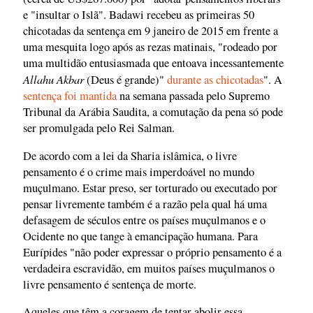
e "insultar o Islã". Badawi recebeu as primeiras 50
chicotadas da sentença em 9 janeiro de 2015 em frente a
uma mesquita logo após as rezas matinais, "rodeado por
uma multidão entusiasmada que entoava incessantemente
Allahu Akbar
(Deus é grande)"
durante as chicotadas
". A
sentença foi mantida
na semana passada pelo Supremo
Tribunal da Arábia Saudita, a comutação da pena só pode
ser promulgada pelo Rei Salman.
De acordo com a lei da Sharia islâmica, o livre
pensamento é o crime mais imperdoável no mundo
muçulmano. Estar preso, ser torturado ou executado por
pensar livremente também é a razão pela qual há uma
defasagem de séculos entre os países muçulmanos e o
Ocidente no que tange à emancipação humana. Para
Eurípides "não poder expressar o próprio pensamento é a
verdadeira escravidão, em muitos países muçulmanos o
livre pensamento é sentença de morte.
Aqueles que têm a coragem de tentar abolir essa