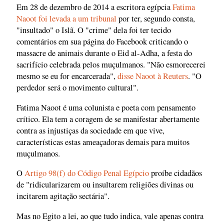
Em 28 de dezembro de 2014 a escritora egípcia
Fatima
Naoot foi levada a um tribunal
por ter, segundo consta,
"insultado" o Islã. O "crime" dela foi ter tecido
comentários em sua página do Facebook criticando o
massacre de animais durante o Eid al-Adha, a festa do
sacrifício celebrada pelos muçulmanos. "Não esmorecerei
mesmo se eu for encarcerada",
disse Naoot à Reuters
. "O
perdedor será o movimento cultural".
Fatima Naoot é uma colunista e poeta com pensamento
crítico. Ela tem a coragem de se manifestar abertamente
contra as injustiças da sociedade em que vive,
características estas ameaçadoras demais para muitos
muçulmanos.
O
Artigo 98(f) do Código Penal Egípcio
proíbe cidadãos
de "ridicularizarem ou insultarem religiões divinas ou
incitarem agitação sectária".
Mas no Egito a lei, ao que tudo indica, vale apenas contra