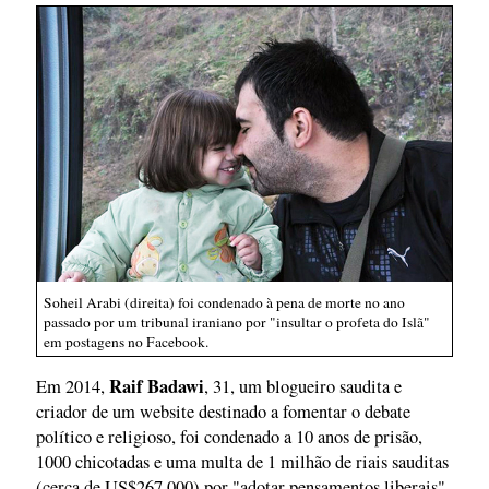
Soheil Arabi (direita) foi condenado à pena de morte no ano
passado por um tribunal iraniano por "insultar o profeta do Islã"
em postagens no Facebook.
Raif Badawi
Em 2014,
, 31, um blogueiro saudita e
criador de um website destinado a fomentar o debate
político e religioso, foi condenado a 10 anos de prisão,
1000 chicotadas e uma multa de 1 milhão de riais sauditas
(cerca de US$267.000) por "adotar pensamentos liberais"