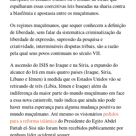
espalharam essas coercitivas leis baseadas na sharia contra
a blasfêmia e apostasia entre os muçulmanos.
Os regimes muçulmanos, que sequer conhecem a definição
de liberdade, sem falar da sistemática criminalização da
liberdade de expressão, supressão da pesquisa e
criatividade, intermináveis disputas tribais, são a razão
pela qual seus povos continuam no século VII.
A ascensão do ISIS no Iraque e na Síria, a expansão do
alcance do Irã em mais quatro países (Iraque, Síria,
Líbano e Iêmen) à medida que os Estados Unidos vão se
retirando de três (Líbia, Iêmen e Iraque) além da
indiferença da maior parte do mundo muçulmano em face
a essa nova catástrofe, tudo indica que ainda não pode
haver muita esperança para alguma mudança positiva no
mundo muçulmano. Até mesmo os visionários
pedidos
para a reforma islâmica
do Presidente do Egito Abdel
Fattah el-Sisi não foram bem recebidos publicamente por
nenhum líder ocidental sequer.