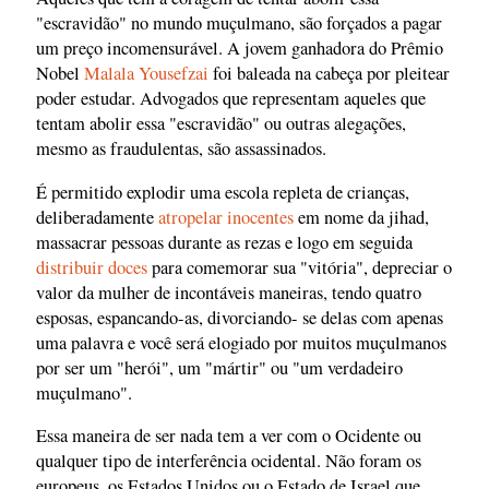
"escravidão" no mundo muçulmano, são forçados a pagar
um preço incomensurável. A jovem ganhadora do Prêmio
Nobel
Malala Yousefzai
foi baleada na cabeça por pleitear
poder estudar. Advogados que representam aqueles que
tentam abolir essa "escravidão" ou outras alegações,
mesmo as fraudulentas, são assassinados.
É permitido explodir uma escola repleta de crianças,
deliberadamente
atropelar inocentes
em nome da jihad,
massacrar pessoas durante as rezas e logo em seguida
distribuir doces
para comemorar sua "vitória", depreciar o
valor da mulher de incontáveis maneiras, tendo quatro
esposas, espancando-as, divorciando- se delas com apenas
uma palavra e você será elogiado por muitos muçulmanos
por ser um "herói", um "mártir" ou "um verdadeiro
muçulmano".
Essa maneira de ser nada tem a ver com o Ocidente ou
qualquer tipo de interferência ocidental. Não foram os
europeus, os Estados Unidos ou o Estado de Israel que