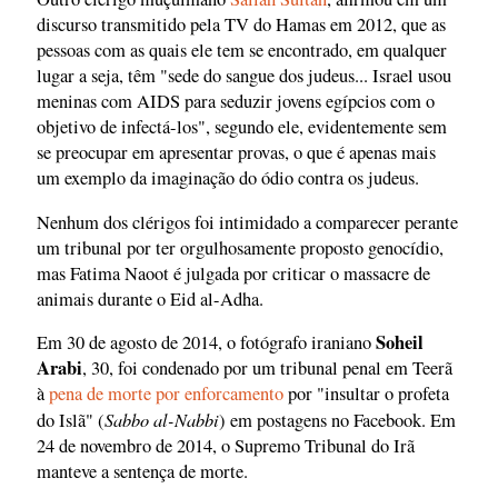
discurso transmitido pela TV do Hamas em 2012, que as
pessoas com as quais ele tem se encontrado, em qualquer
lugar a seja, têm "sede do sangue dos judeus... Israel usou
meninas com AIDS para seduzir jovens egípcios com o
objetivo de infectá-los", segundo ele, evidentemente sem
se preocupar em apresentar provas, o que é apenas mais
um exemplo da imaginação do ódio contra os judeus.
Nenhum dos clérigos foi intimidado a comparecer perante
um tribunal por ter orgulhosamente proposto genocídio,
mas Fatima Naoot é julgada por criticar o massacre de
animais durante o Eid al-Adha.
Soheil
Em 30 de agosto de 2014, o fotógrafo iraniano
Arabi
, 30, foi condenado por um tribunal penal em Teerã
à
pena de morte por enforcamento
por "insultar o profeta
Sabbo al-Nabbi
do Islã" (
) em postagens no Facebook. Em
24 de novembro de 2014, o Supremo Tribunal do Irã
manteve a sentença de morte.