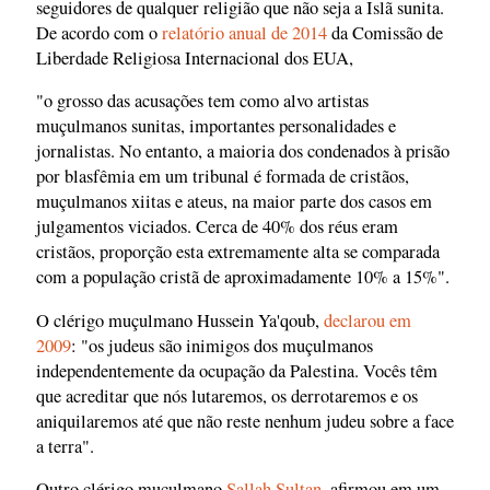
seguidores de qualquer religião que não seja a Islã sunita.
De acordo com o
relatório anual de 2014
da Comissão de
Liberdade Religiosa Internacional dos EUA,
"o grosso das acusações tem como alvo artistas
muçulmanos sunitas, importantes personalidades e
jornalistas. No entanto, a maioria dos condenados à prisão
por blasfêmia em um tribunal é formada de cristãos,
muçulmanos xiitas e ateus, na maior parte dos casos em
julgamentos viciados. Cerca de 40% dos réus eram
cristãos, proporção esta extremamente alta se comparada
com a população cristã de aproximadamente 10% a 15%".
O clérigo muçulmano Hussein Ya'qoub,
declarou em
2009
: "os judeus são inimigos dos muçulmanos
independentemente da ocupação da Palestina. Vocês têm
que acreditar que nós lutaremos, os derrotaremos e os
aniquilaremos até que não reste nenhum judeu sobre a face
a terra".
Outro clérigo muçulmano
Sallah Sultan
, afirmou em um