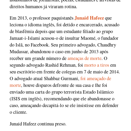
direitos humanos já viraram rotina.
Junaid Hafeez
Em 2013, o professor paquistanês
que
leciona o idioma inglês, foi detido e encarcerado, acusado
de blasfêmia depois que um estudante filiado ao grupo
Jamaat-i-Islami acusou-o de insultar Maomé, o fundador
do Islã, no Facebook. Seu primeiro advogado, Chaudhry
Mudassar, abandonou o caso em junho de 2013 após
receber um grande número de
ameaças de morte
. O
segundo advogado Rashid Rehman, foi
morto a tiros
em
seu escritório em frente de colegas em 7 de maio de 2014.
O advogado atual Shahbaz Gurmani,
foi ameaçado de
morte
, houve disparos defronte de sua casa e lhe foi
enviado uma carta do grupo terrorista Estado Islâmico
(ISIS em inglês), recomendando que ele abandonasse o
caso, ameaçando decapitá-lo se ele insistisse em defender
o cliente.
Junaid Hafeez continua preso.