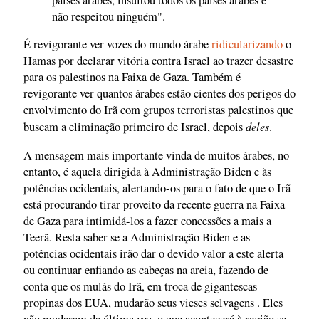
não respeitou ninguém".
É revigorante ver vozes do mundo árabe
ridicularizando
o
Hamas por declarar vitória contra Israel ao trazer desastre
para os palestinos na Faixa de Gaza. Também é
revigorante ver quantos árabes estão cientes dos perigos do
envolvimento do Irã com grupos terroristas palestinos que
deles
buscam a eliminação primeiro de Israel, depois
.
A mensagem mais importante vinda de muitos árabes, no
entanto, é aquela dirigida à Administração Biden e às
potências ocidentais, alertando-os para o fato de que o Irã
está procurando tirar proveito da recente guerra na Faixa
de Gaza para intimidá-los a fazer concessões a mais a
Teerã. Resta saber se a Administração Biden e as
potências ocidentais irão dar o devido valor a este alerta
ou continuar enfiando as cabeças na areia, fazendo de
conta que os mulás do Irã, em troca de gigantescas
propinas dos EUA, mudarão seus vieses selvagens . Eles
não mudaram da última vez, o que acontecerá à região se