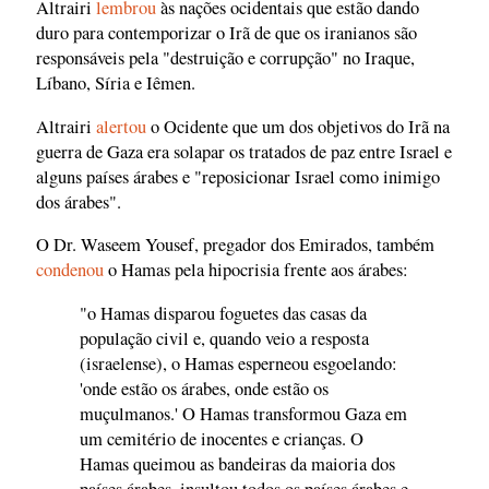
Altrairi
lembrou
às nações ocidentais que estão dando
duro para contemporizar o Irã de que os iranianos são
responsáveis pela "destruição e corrupção" no Iraque,
Líbano, Síria e Iêmen.
Altrairi
alertou
o Ocidente que um dos objetivos do Irã na
guerra de Gaza era solapar os tratados de paz entre Israel e
alguns países árabes e "reposicionar Israel como inimigo
dos árabes".
O Dr. Waseem Yousef, pregador dos Emirados, também
condenou
o Hamas pela hipocrisia frente aos árabes:
"o Hamas disparou foguetes das casas da
população civil e, quando veio a resposta
(israelense), o Hamas esperneou esgoelando:
'onde estão os árabes, onde estão os
muçulmanos.' O Hamas transformou Gaza em
um cemitério de inocentes e crianças. O
Hamas queimou as bandeiras da maioria dos
países árabes, insultou todos os países árabes e