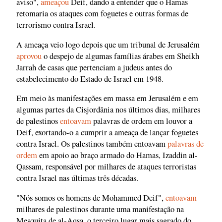
aviso",
ameaçou
Deif, dando a entender que o Hamas
retomaria os ataques com foguetes e outras formas de
terrorismo contra Israel.
A ameaça veio logo depois que um tribunal de Jerusalém
aprovou
o despejo de algumas famílias árabes em Sheikh
Jarrah de casas que pertenciam a judeus antes do
estabelecimento do Estado de Israel em 1948.
Em meio às manifestações em massa em Jerusalém e em
algumas partes da Cisjordânia nos últimos dias, milhares
de palestinos
entoavam
palavras de ordem em louvor a
Deif, exortando-o a cumprir a ameaça de lançar foguetes
contra Israel. Os palestinos também entoavam
palavras de
ordem
em apoio ao braço armado do Hamas, Izaddin al-
Qassam, responsável por milhares de ataques terroristas
contra Israel nas últimas três décadas.
"Nós somos os homens de Mohammed Deif",
entoavam
milhares de palestinos durante uma manifestação na
Mesquita de al-Aqsa, o terceiro lugar mais sagrado do