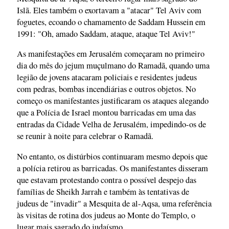
Islã. Eles também o exortavam a "atacar" Tel Aviv com
foguetes, ecoando o chamamento de Saddam Hussein em
1991: "Oh, amado Saddam, ataque, ataque Tel Aviv!"
As manifestações em Jerusalém começaram no primeiro
dia do mês do jejum muçulmano do Ramadã, quando uma
legião de jovens atacaram policiais e residentes judeus
com pedras, bombas incendiárias e outros objetos. No
começo os manifestantes justificaram os ataques alegando
que a Polícia de Israel montou barricadas em uma das
entradas da Cidade Velha de Jerusalém, impedindo-os de
se reunir à noite para celebrar o Ramadã.
No entanto, os distúrbios continuaram mesmo depois que
a polícia retirou as barricadas. Os manifestantes disseram
que estavam protestando contra o possível despejo das
famílias de Sheikh Jarrah e também às tentativas de
judeus de "invadir" a Mesquita de al-Aqsa, uma referência
às visitas de rotina dos judeus ao Monte do Templo, o
lugar mais sagrado do judaísmo.