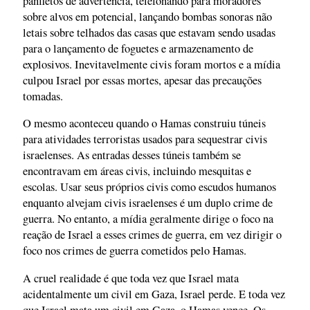
panfletos de advertência, telefonando para moradores
sobre alvos em potencial, lançando bombas sonoras não
letais sobre telhados das casas que estavam sendo usadas
para o lançamento de foguetes e armazenamento de
explosivos. Inevitavelmente civis foram mortos e a mídia
culpou Israel por essas mortes, apesar das precauções
tomadas.
O mesmo aconteceu quando o Hamas construiu túneis
para atividades terroristas usados para sequestrar civis
israelenses. As entradas desses túneis também se
encontravam em áreas civis, incluindo mesquitas e
escolas. Usar seus próprios civis como escudos humanos
enquanto alvejam civis israelenses é um duplo crime de
guerra. No entanto, a mídia geralmente dirige o foco na
reação de Israel a esses crimes de guerra, em vez dirigir o
foco nos crimes de guerra cometidos pelo Hamas.
A cruel realidade é que toda vez que Israel mata
acidentalmente um civil em Gaza, Israel perde. E toda vez
que Israel mata um civil em Gaza, o Hamas vence. Os