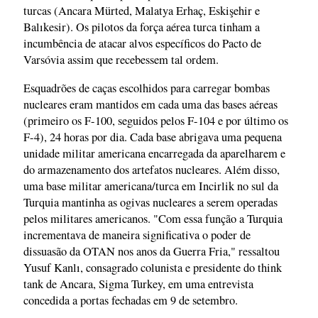
turcas (Ancara Mürted, Malatya Erhaç, Eskişehir e
Balıkesir). Os pilotos da força aérea turca tinham a
incumbência de atacar alvos específicos do Pacto de
Varsóvia assim que recebessem tal ordem.
Esquadrões de caças escolhidos para carregar bombas
nucleares eram mantidos em cada uma das bases aéreas
(primeiro os F-100, seguidos pelos F-104 e por último os
F-4), 24 horas por dia. Cada base abrigava uma pequena
unidade militar americana encarregada da aparelharem e
do armazenamento dos artefatos nucleares. Além disso,
uma base militar americana/turca em Incirlik no sul da
Turquia mantinha as ogivas nucleares a serem operadas
pelos militares americanos. "Com essa função a Turquia
incrementava de maneira significativa o poder de
dissuasão da OTAN nos anos da Guerra Fria," ressaltou
Yusuf Kanlı, consagrado colunista e presidente do think
tank de Ancara, Sigma Turkey, em uma entrevista
concedida a portas fechadas em 9 de setembro.