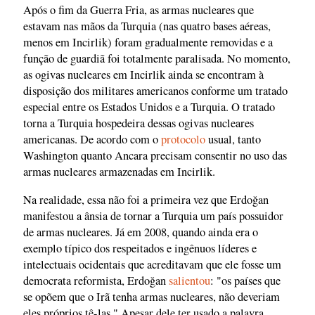
Após o fim da Guerra Fria, as armas nucleares que
estavam nas mãos da Turquia (nas quatro bases aéreas,
menos em Incirlik) foram gradualmente removidas e a
função de guardiã foi totalmente paralisada. No momento,
as ogivas nucleares em Incirlik ainda se encontram à
disposição dos militares americanos conforme um tratado
especial entre os Estados Unidos e a Turquia. O tratado
torna a Turquia hospedeira dessas ogivas nucleares
americanas. De acordo com o
protocolo
usual, tanto
Washington quanto Ancara precisam consentir no uso das
armas nucleares armazenadas em Incirlik.
Na realidade, essa não foi a primeira vez que Erdoğan
manifestou a ânsia de tornar a Turquia um país possuidor
de armas nucleares. Já em 2008, quando ainda era o
exemplo típico dos respeitados e ingênuos líderes e
intelectuais ocidentais que acreditavam que ele fosse um
democrata reformista, Erdoğan
salientou
: "os países que
se opõem que o Irã tenha armas nucleares, não deveriam
eles próprios tê-las." Apesar dele ter usado a palavra