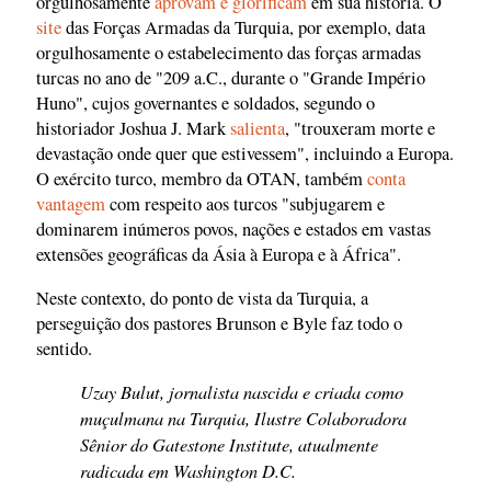
orgulhosamente
aprovam e glorificam
em sua história. O
site
das Forças Armadas da Turquia, por exemplo, data
orgulhosamente o estabelecimento das forças armadas
turcas no ano de "209 a.C., durante o "Grande Império
Huno", cujos governantes e soldados, segundo o
historiador Joshua J. Mark
salienta
, "trouxeram morte e
devastação onde quer que estivessem", incluindo a Europa.
O exército turco, membro da OTAN, também
conta
vantagem
com respeito aos turcos "subjugarem e
dominarem inúmeros povos, nações e estados em vastas
extensões geográficas da Ásia à Europa e à África".
Neste contexto, do ponto de vista da Turquia, a
perseguição dos pastores Brunson e Byle faz todo o
sentido.
Uzay Bulut, jornalista nascida e criada como
muçulmana na Turquia, Ilustre Colaboradora
Sênior do Gatestone Institute, atualmente
radicada em Washington D.C.