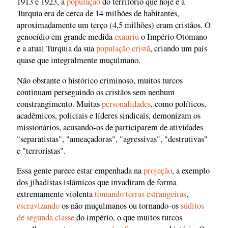
1913 e 1923, a
população
do território que hoje é a
Turquia era de cerca de 14 milhões de habitantes,
aproximadamente um terço (4,5 milhões) eram cristãos. O
genocídio em grande medida
exauriu
o Império Otomano
e a atual Turquia da sua
população cristã
, criando um país
quase que integralmente muçulmano.
Não obstante o histórico criminoso, muitos turcos
continuam perseguindo os cristãos sem nenhum
constrangimento. Muitas
personalidades
, como políticos,
acadêmicos, policiais e líderes sindicais, demonizam os
missionários, acusando-os de participarem de atividades
"separatistas", "ameaçadoras", "agressivas", "destrutivas"
e "terroristas".
Essa gente parece estar empenhada na
projeção
, a exemplo
dos jihadistas islâmicos que invadiram de forma
extremamente violenta
tomando terras estrangeiras
,
escravizando
os não muçulmanos ou tornando-os
súditos
de segunda classe
do império, o que muitos turcos