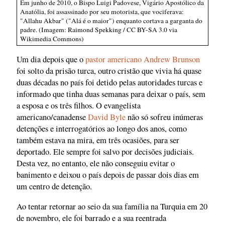
Em junho de 2010, o Bispo Luigi Padovese, Vigário Apostólico da
Anatólia, foi assassinado por seu motorista, que vociferava:
"Allahu Akbar" ("Alá é o maior") enquanto cortava a garganta do
padre. (Imagem: Raimond Spekking / CC BY-SA 3.0 via
Wikimedia Commons)
Um dia depois que o
pastor americano Andrew Brunson
foi solto da prisão turca, outro cristão que vivia há quase
duas décadas no país foi detido pelas autoridades turcas e
informado que tinha duas semanas para deixar o país, sem
a esposa e os três filhos. O evangelista
americano/canadense
David Byle
não só sofreu inúmeras
detenções e interrogatórios ao longo dos anos, como
também estava na mira, em três ocasiões, para ser
deportado. Ele sempre foi salvo por decisões judiciais.
Desta vez, no entanto, ele não conseguiu evitar o
banimento e deixou o país depois de passar dois dias em
um centro de detenção.
Ao tentar retornar ao seio da sua família na Turquia em 20
de novembro, ele foi barrado e a sua reentrada