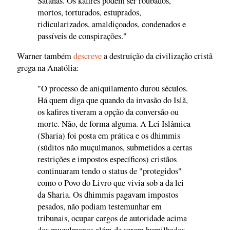
Satanás. Os kafires podem ser roubados,
mortos, torturados, estuprados,
ridicularizados, amaldiçoados, condenados e
passíveis de conspirações."
Warner também
descreve
a destruição da civilização cristã
grega na Anatólia:
"O processo de aniquilamento durou séculos.
Há quem diga que quando da invasão do Islã,
os kafires tiveram a opção da conversão ou
morte. Não, de forma alguma. A Lei Islâmica
(Sharia) foi posta em prática e os dhimmis
(súditos não muçulmanos, submetidos a certas
restrições e impostos específicos) cristãos
continuaram tendo o status de "protegidos"
como o Povo do Livro que vivia sob a da lei
da Sharia. Os dhimmis pagavam impostos
pesados, não podiam testemunhar em
tribunais, ocupar cargos de autoridade acima
dos muçulmanos além de serem humilhados