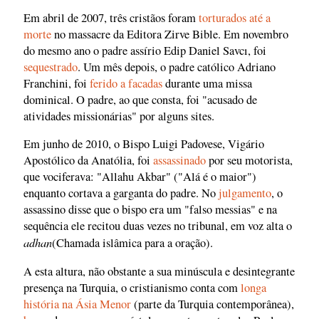
Em abril de 2007, três cristãos foram
torturados até a
morte
no massacre da Editora Zirve Bible. Em novembro
do mesmo ano o padre assírio Edip Daniel Savcı, foi
sequestrado
. Um mês depois, o padre católico Adriano
Franchini, foi
ferido a facadas
durante uma missa
dominical. O padre, ao que consta, foi "acusado de
atividades missionárias" por alguns sites.
Em junho de 2010, o Bispo Luigi Padovese, Vigário
Apostólico da Anatólia, foi
assassinado
por seu motorista,
que vociferava: "Allahu Akbar" ("Alá é o maior")
enquanto cortava a garganta do padre. No
julgamento
, o
assassino disse que o bispo era um "falso messias" e na
sequência ele recitou duas vezes no tribunal, em voz alta o
adhan
(Chamada islâmica para a oração).
A esta altura, não obstante a sua minúscula e desintegrante
presença na Turquia, o cristianismo conta com
longa
história na Ásia Menor
(parte da Turquia contemporânea),