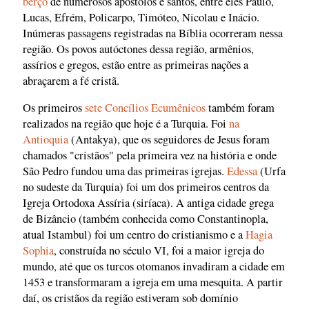
berço
de numerosos apóstolos e santos, entre eles Paulo,
Lucas, Efrém, Policarpo, Timóteo, Nicolau e Inácio.
Inúmeras passagens registradas na Bíblia ocorreram nessa
região. Os povos autóctones dessa região, armênios,
assírios e gregos, estão entre as primeiras nações a
abraçarem a fé cristã.
Os primeiros
sete Concílios Ecumênicos
também foram
realizados na região que hoje é a Turquia. Foi
na
Antioquia
(Antakya), que os seguidores de Jesus foram
chamados "cristãos" pela primeira vez na história e onde
São Pedro fundou uma das primeiras igrejas.
Edessa
(Urfa
no sudeste da Turquia) foi um dos primeiros centros da
Igreja Ortodoxa Assíria (siríaca). A antiga cidade grega
de Bizâncio (também conhecida como Constantinopla,
atual Istambul) foi um centro do cristianismo e a
Hagia
Sophia
, construída no século VI, foi a maior igreja do
mundo, até que os turcos otomanos invadiram a cidade em
1453 e transformaram a igreja em uma mesquita. A partir
daí, os cristãos da região estiveram sob domínio