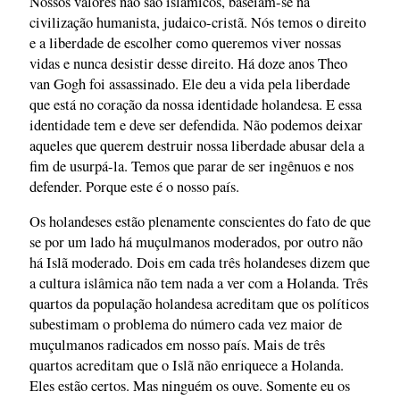
Nossos valores não são islâmicos, baseiam-se na
civilização humanista, judaico-cristã. Nós temos o direito
e a liberdade de escolher como queremos viver nossas
vidas e nunca desistir desse direito. Há doze anos Theo
van Gogh foi assassinado. Ele deu a vida pela liberdade
que está no coração da nossa identidade holandesa. E essa
identidade tem e deve ser defendida. Não podemos deixar
aqueles que querem destruir nossa liberdade abusar dela a
fim de usurpá-la. Temos que parar de ser ingênuos e nos
defender. Porque este é o nosso país.
Os holandeses estão plenamente conscientes do fato de que
se por um lado há muçulmanos moderados, por outro não
há Islã moderado. Dois em cada três holandeses dizem que
a cultura islâmica não tem nada a ver com a Holanda. Três
quartos da população holandesa acreditam que os políticos
subestimam o problema do número cada vez maior de
muçulmanos radicados em nosso país. Mais de três
quartos acreditam que o Islã não enriquece a Holanda.
Eles estão certos. Mas ninguém os ouve. Somente eu os