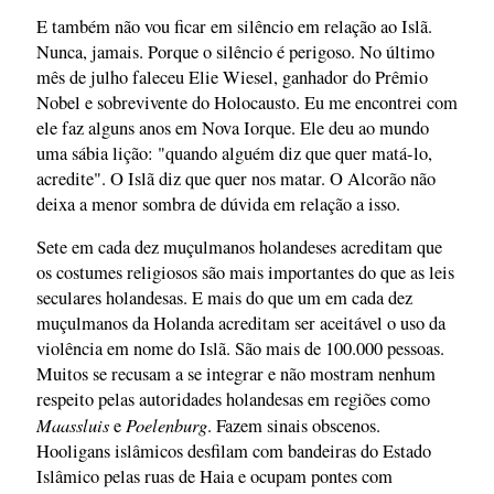
E também não vou ficar em silêncio em relação ao Islã.
Nunca, jamais. Porque o silêncio é perigoso. No último
mês de julho faleceu Elie Wiesel, ganhador do Prêmio
Nobel e sobrevivente do Holocausto. Eu me encontrei com
ele faz alguns anos em Nova Iorque. Ele deu ao mundo
uma sábia lição: "quando alguém diz que quer matá-lo,
acredite". O Islã diz que quer nos matar. O Alcorão não
deixa a menor sombra de dúvida em relação a isso.
Sete em cada dez muçulmanos holandeses acreditam que
os costumes religiosos são mais importantes do que as leis
seculares holandesas. E mais do que um em cada dez
muçulmanos da Holanda acreditam ser aceitável o uso da
violência em nome do Islã. São mais de 100.000 pessoas.
Muitos se recusam a se integrar e não mostram nenhum
respeito pelas autoridades holandesas em regiões como
Maassluis
Poelenburg
e
. Fazem sinais obscenos.
Hooligans islâmicos desfilam com bandeiras do Estado
Islâmico pelas ruas de Haia e ocupam pontes com