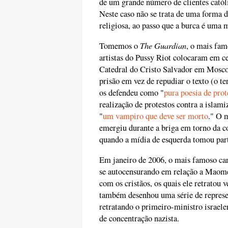
de um grande número de clientes catól
Neste caso não se trata de uma forma d
religiosa, ao passo que a burca é uma m
The Guardian
Tomemos o
, o mais fam
artistas do Pussy Riot colocaram em c
Catedral do Cristo Salvador em Moscou,
prisão em vez de repudiar o texto (o te
os defendeu como "
pura poesia de prot
realização de protestos contra a isla
"
um vampiro que deve ser morto
." O 
emergiu durante a briga em torno da 
quando a mídia de esquerda tomou pa
Em janeiro de 2006, o mais famoso ca
se autocensurando em relação a Maomé
com os cristãos, os quais ele retratou 
também desenhou uma série de represent
retratando o primeiro-ministro isra
de concentração nazista.