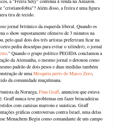
icos, a "Freira Sexy" continua à venda na Amazon.
e "cristianofobia"? Além disso, a freira é uma figura
era tira de tecido.
oso jornal britânico da esquerda liberal. Quando os
ena o show supostamente ofensivo de 3 minutos na
 pelo qual dois dos três artistas preferiram ficar na
rceiro pediu desculpas para evitar o xilindró), o jornal
esto
." Quando o grupo político PEGIDA conclamou a
mização da Alemanha, o mesmo jornal o detonou como
mesmo padrão de dois pesos e duas medidas também
construção de uma
Mesquita perto do Marco Zero
,
rtido da comunidade muçulmana.
rtunista da Noruega,
Finn Graff
, anunciou que estava
. Graff nunca teve problemas em fazer brincadeiras
vestidos com camisas marrons e suásticas. Graff
ações gráficas controversas contra Israel, uma delas
elense Menachem Begin como comandante de um campo