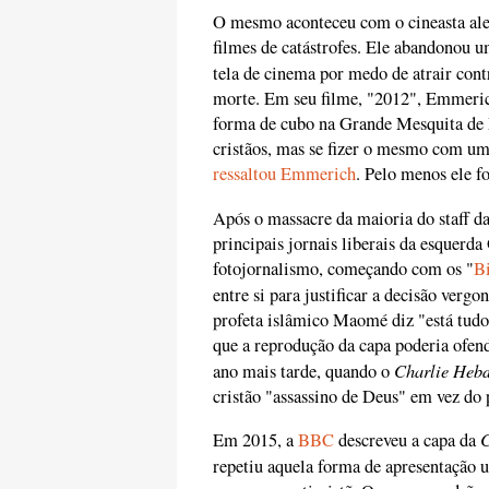
O mesmo aconteceu com o cineasta al
filmes de catástrofes. Ele abandonou um
tela de cinema por medo de atrair con
morte. Em seu filme, "2012", Emmerich
forma de cubo na Grande Mesquita de 
cristãos, mas se fizer o mesmo com um
ressaltou Emmerich
. Pelo menos ele fo
Após o massacre da maioria do staff da
principais jornais liberais da esquerda
fotojornalismo, começando com os "
B
entre si para justificar a decisão verg
profeta islâmico Maomé diz "está tu
que a reprodução da capa poderia ofen
Charlie Heb
ano mais tarde, quando o
cristão "assassino de Deus" em vez do 
C
Em 2015, a
BBC
descreveu a capa da
repetiu aquela forma de apresentação 