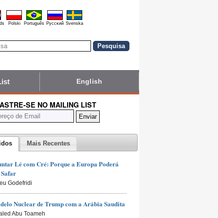
ds
Polski
Português
Pyccĸий
Svenska
List
English
ASTRE-SE NO MAILING LIST
idos
Mais Recentes
untar Lé com Cré: Porque a Europa Poderá
 Safar
ieu Godefridi
delo Nuclear de Trump com a Arábia Saudita
aled Abu Toameh