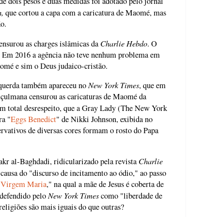
e dois pesos e duas medidas foi adotado pelo jornal
h,
que cortou a capa com a caricatura de Maomé, mas
o.
Charlie Hebdo
nsurou as charges islâmicas da
. O
" Em 2016 a agência não teve nenhum problema em
omé e sim o Deus judaico-cristão.
New York Times
esquerda também apareceu no
, que em
uçulmana censurou as caricaturas de Maomé da
em total desrespeito, que a Gray Lady (The New York
ra "
Eggs Benedict
" de Nikki Johnson, exibida no
vativos de diversas cores formam o rosto do Papa
Charlie
kr al-Baghdadi, ridicularizado pela revista
 causa do "discurso de incitamento ao ódio," ao passo
 Virgem Maria
," na qual a mãe de Jesus é coberta de
New York Times
i defendido pelo
como "liberdade de
religiões são mais iguais do que outras?