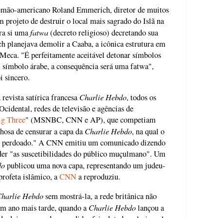
emão-americano Roland Emmerich, diretor de muitos
 projeto de destruir o local mais sagrado do Islã na
fatwa
tra si uma
(decreto religioso) decretando sua
 planejava demolir a Caaba, a icônica estrutura em
Meca. "É perfeitamente aceitável detonar símbolos
 símbolo árabe, a consequência será uma fatwa",
i sincero.
Charlie Hebdo
 revista satírica francesa
, todos os
 Ocidental, redes de televisão e agências de
ig Three
" (MSNBC, CNN e AP), que competiam
Charlie Hebdo
onhosa de censurar a capa da
, na qual o
do perdoado." A CNN emitiu um comunicado dizendo
der "as suscetibilidades do público muçulmano". Um
do
publicou uma nova capa, representando um judeu-
profeta islâmico, a
CNN
a reproduziu.
harlie Hebdo
sem mostrá-la, a rede britânica não
Charlie Hebdo
um ano mais tarde, quando a
lançou a