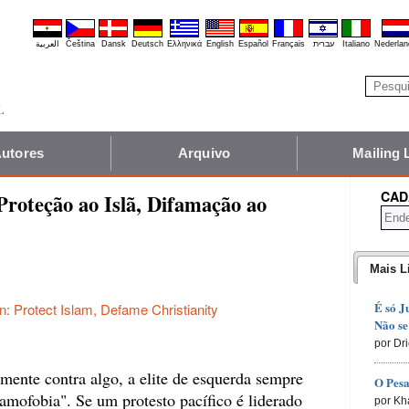
العربية
Čeština
Dansk
Deutsch
Ελληνικά
English
Español
Français
עברית
Italiano
Nederlan
utores
Arquivo
Mailing 
CAD
roteção ao Islã, Difamação ao
Mais L
É só J
n: Protect Islam, Defame Christianity
Não se
por Dr
ente contra algo, a elite de esquerda sempre
O Pesa
lamofobia". Se um protesto pacífico é liderado
por Kh