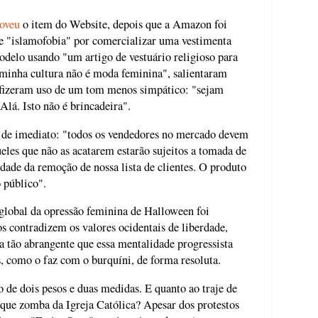
oveu
o item do Website, depois que a Amazon foi
e "islamofobia" por comercializar uma vestimenta
delo usando "um artigo de vestuário religioso para
, minha cultura não é moda feminina", salientaram
s fizeram uso de um tom menos simpático: "sejam
lá. Isto não é brincadeira".
de imediato: "todos os vendedores no mercado devem
ueles que não as acatarem estarão sujeitos a tomada de
idade da remoção de nossa lista de clientes. O produto
 público".
global da opressão feminina de Halloween foi
os contradizem os valores ocidentais de liberdade,
 tão abrangente que essa mentalidade progressista
s, como o faz com o burquíni, de forma resoluta.
 de dois pesos e duas medidas. E quanto ao traje de
e que zomba da Igreja Católica? Apesar dos protestos