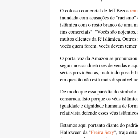
O colosso comercial de Jeff Bezos
rem
inundada com acusações de "racismo" 
islâmica com o rosto branco de uma mo
fins comerciais". "Vocês são nojentos
muitos clientes da fé islâmica. Outro
vocês quem forem, vocês devem temer A
O porta-voz da Amazon se pronunciou 
seguir nossas diretrizes de vendas e aq
sérias providências, incluindo possibil
em questão não está mais disponível ao
De modo que essa paródia do símbolo 
censurada. Isto porque os véus islâmic
igualdade e dignidade humana de forma
relativista defende esses véus islâmico
Estamos aqui portanto diante do padrão
Halloween da "
Freira Sexy
", traje est