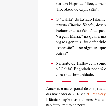
por um bispo católico, a mes
"liberdade de expressão".
O "Califa" do Estado Islâmic
revista
Charlie Hebdo
, dese
incitamento ao ódio," ao pass
Virgem Maria," na qual a mãe
órgãos genitais, foi defendid
expressão". Isso significa qu
outras?
Na noite de Halloween, somen
o "Califa" Baghdadi poderá es
com total impunidade.
Amazon, o maior portal de compras do
das novidades de 2016 é a "
Burca Sexy
Islâmico impõem às mulheres. Mas a b
não durou muito no portal.