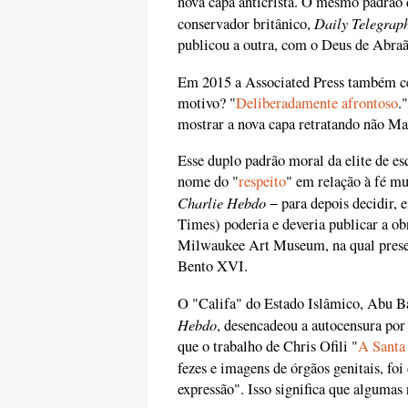
nova capa anticristã. O mesmo padrão d
Daily Telegrap
conservador britânico,
publicou a outra, com o Deus de Abraã
Em 2015 a Associated Press também ce
motivo? "
Deliberadamente afrontoso
.
mostrar a nova capa retratando não Ma
Esse duplo padrão moral da elite de 
nome do "
respeito
" em relação à fé m
Charlie Hebdo
− para depois decidir, 
Times) poderia e deveria publicar a ob
Milwaukee Art Museum, na qual preser
Bento XVI.
O "Califa" do Estado Islâmico, Abu Ba
Hebdo
, desencadeou a autocensura por
que o trabalho de Chris Ofili "
A Santa
fezes e imagens de órgãos genitais, fo
expressão". Isso significa que algumas 