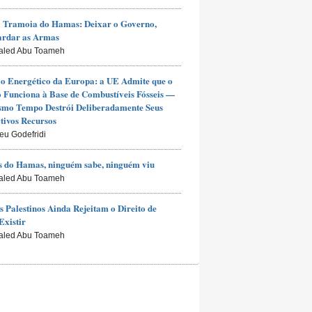
 Tramoia do Hamas: Deixar o Governo,
ardar as Armas
aled Abu Toameh
io Energético da Europa: a UE Admite que o
Funciona à Base de Combustíveis Fósseis —
smo Tempo Destrói Deliberadamente Seus
tivos Recursos
ieu Godefridi
 do Hamas, ninguém sabe, ninguém viu
aled Abu Toameh
s Palestinos Ainda Rejeitam o Direito de
Existir
aled Abu Toameh