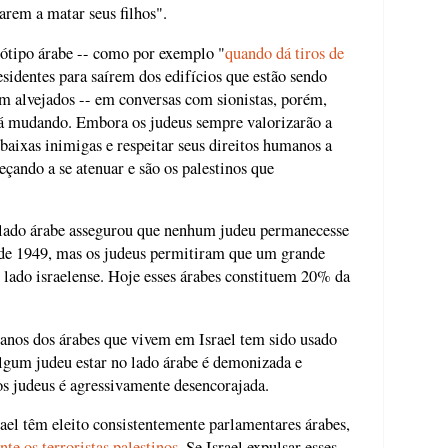
arem a matar seus filhos".
riótipo árabe -- como por exemplo "
quando dá tiros de
esidentes para saírem dos edifícios que estão sendo
rem alvejados -- em conversas com sionistas, porém,
stá mudando. Embora os judeus sempre valorizarão a
aixas inimigas e respeitar seus direitos humanos a
eçando a se atenuar e são os palestinos que
 lado árabe assegurou que nenhum judeu permanecesse
o de 1949, mas os judeus permitiram que um grande
 lado israelense. Hoje esses árabes constituem 20% da
manos dos árabes que vivem em Israel tem sido usado
 algum judeu estar no lado árabe é demonizada e
s judeus é agressivamente desencorajada.
ael têm eleito consistentemente parlamentares árabes,
te os terroristas palestinos
. Se Israel expulsar esses