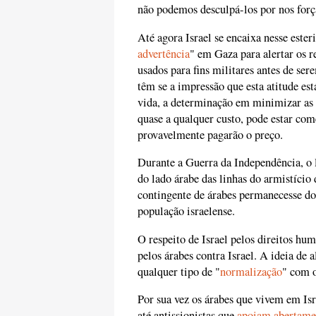
não podemos desculpá-los por nos forç
Até agora Israel se encaixa nesse este
advertência
" em Gaza para alertar os r
usados para fins militares antes de se
têm se a impressão que esta atitude e
vida, a determinação em minimizar as b
quase a qualquer custo, pode estar com
provavelmente pagarão o preço.
Durante a Guerra da Independência, o
do lado árabe das linhas do armistíci
contingente de árabes permanecesse do
população israelense.
O respeito de Israel pelos direitos hu
pelos árabes contra Israel. A ideia de
qualquer tipo de "
normalização
" com o
Por sua vez os árabes que vivem em Isr
até antissionistas que
apoiam abertamen