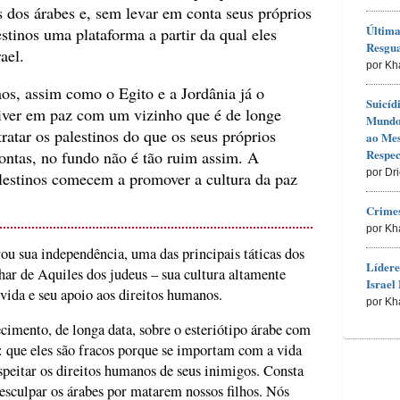
s dos árabes e, sem levar em conta seus próprios
Última
estinos uma plataforma a partir da qual eles
Resgu
ael.
por Kh
nos, assim como o Egito e a Jordânia já o
Suicíd
iver em paz com um vizinho que é de longe
Mundo 
ratar os palestinos do que os seus próprios
ao Me
Respec
contas, no fundo não é tão ruim assim. A
por Dr
alestinos comecem a promover a cultura da paz
Crimes
por Kh
u sua independência, uma das principais táticas dos
Lídere
har de Aquiles dos judeus – sua cultura altamente
Israel 
 vida e seu apoio aos direitos humanos.
por Kh
cimento, de longa data, sobre o esteriótipo árabe com
ja: que eles são fracos porque se importam com a vida
speitar os direitos humanos de seus inimigos. Consta
sculpar os árabes por matarem nossos filhos. Nós