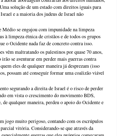
l. Uma solução de um estado com direitos iguais para
 Israel e a maioria dos judeus de Israel não
nte Médio se engajou com impunidade na limpeza
us à limpeza étnica de cristãos e de todos os grupos
que o Ocidente nada faz de concreto contra isso.
es vêm maltratando os palestinos por quase 70 anos,
 irão se aventurar em perder mais guerras contra
a quem eles de qualquer maneira já desprezam (isso
dos, possam até conseguir formar uma coalizão viável
to segurando a direita de Israel é o risco de perder
tendo em vista o crescimento do movimento BDS,
e, de qualquer maneira, perdeu o apoio do Ocidente e
um jogo muito perigoso, contando com os escrúpulos
 parcial vitória. Considerando-se que através da
-- especialmente guerras que eles próprios começaram