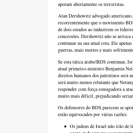
apoiam abertamente os terroristas.
Alan Dershowitz advogado americano,
recorrentemente que o movimento BDS 
de dois estados ao induzirem os lídere
concessões. Dershowitz não se arrisc
continuar na sua atual rota. Ele apenas
guerras, mais mortes e mais sofriment
Se esta tática árabe/BDS continuar, Is
atual primeiro-ministro Benjamin Neta
direitos humanos dos palestinos será 
será muito menos relutante que Netany
responder com força esmagadora a ataqu
muito mais difícil, prejudicando seria
Os defensores do BDS parecem se apoiar
estão equivocados por várias razões:
Os judeus de Israel não irão de 
agora, toda vez que se recusaram