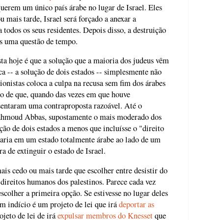
uerem um único país árabe no lugar de Israel. Eles
mais tarde, Israel será forçado a anexar a
a todos os seus residentes. Depois disso, a destruição
as uma questão de tempo.
ta hoje é que a solução que a maioria dos judeus vêm
a -- a solução de dois estados -- simplesmente não
ionistas coloca a culpa na recusa sem fim dos árabes
ato de que, quando das vezes em que houve
esentaram uma contraproposta razoável. Até o
Mahmoud Abbas, supostamente o mais moderado dos
ução de dois estados a menos que incluísse o "direito
ltaria em um estado totalmente árabe ao lado de um
a de extinguir o estado de Israel.
mais cedo ou mais tarde que escolher entre desistir do
 direitos humanos dos palestinos. Parece cada vez
escolher a primeira opção. Se estivesse no lugar deles
m indício é um projeto de lei que irá
deportar as
ojeto de lei de irá
expulsar membros do Knesset
que