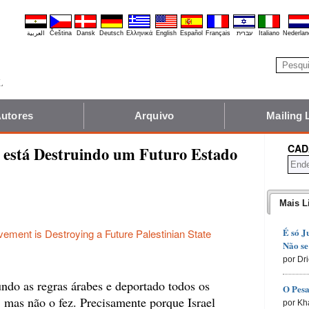
العربية
Čeština
Dansk
Deutsch
Ελληνικά
English
Español
Français
עברית
Italiano
Nederlan
utores
Arquivo
Mailing 
CAD
está Destruindo um Futuro Estado
Mais L
É só J
ment is Destroying a Future Palestinian State
Não se
por Dr
undo as regras árabes e deportado todos os
O Pesa
, mas não o fez. Precisamente porque Israel
por Kh