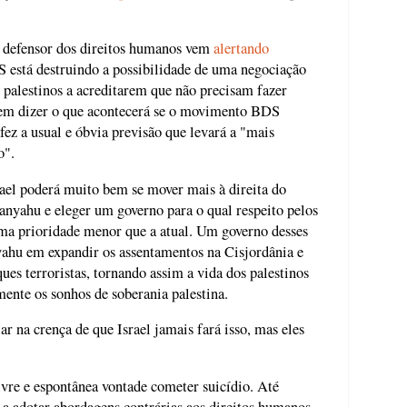
 defensor dos direitos humanos vem
alertando
está destruindo a possibilidade de uma negociação
s palestinos a acreditarem que não precisam fazer
a em dizer o que acontecerá se o movimento BDS
 fez a usual e óbvia previsão que levará a "mais
o".
rael poderá muito bem se mover mais à direita do
nyahu e eleger um governo para o qual respeito pelos
uma prioridade menor que a atual. Um governo desses
ahu em expandir os assentamentos na Cisjordânia e
es terroristas, tornando assim a vida dos palestinos
mente os sonhos de soberania palestina.
 na crença de que Israel jamais fará isso, mas eles
livre e espontânea vontade cometer suicídio. Até
 a adotar abordagens contrárias aos direitos humanos,