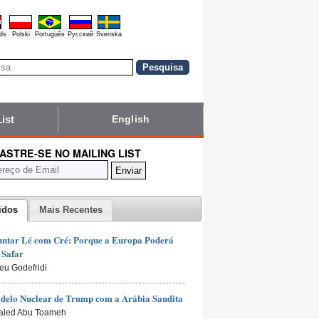
ds
Polski
Português
Pyccĸий
Svenska
List
English
ASTRE-SE NO MAILING LIST
idos
Mais Recentes
untar Lé com Cré: Porque a Europa Poderá
 Safar
ieu Godefridi
delo Nuclear de Trump com a Arábia Saudita
aled Abu Toameh