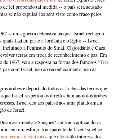
o de lei propondo tal medida -- o país será acusado
mas se não expulsá-los será visto como fraco pelos
967 -- uma guerra defensiva na qual Israel rechaçou
 quais faziam parte a Jordânia e o Egito -- Israel
, incluindo a Península do Sinai, Cisjordânia e Gaza.
devolver terras em troca de reconhecimento e paz. Em
o de 1967, veio a resposta na forma dos famosos "
Três
à paz com Israel, não ao reconhecimento, não às
gras árabes e deportado todos os árabes das terras que
rque Israel respeitou os direitos humanos dos árabes
eresses, Israel deu aos palestinos uma plataforma a
ão de Israel.
esinvestimento e Sanções" continua aplicando os
rais em um esforço transparente de fazer Israel se
 em termos inequívocos
que não estão interessados