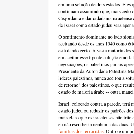
em uma solução de dois estados. Eles q
continuam assumindo que, mais cedo ou 
Cisjordânia e dar cidadania israelense 
de Israel como estado judeu será apen
O sentimento dominante no lado sionis
aceitando desde os anos 1940 como étic
está dando certo. A vasta maioria dos s
em aceitar esse tipo de solução e no f
negociações, os palestinos jamais apr
Presidente da Autoridade Palestina 
líderes palestinos, nunca aceitou a sol
de retorno" dos palestinos, o que resu
estado de maioria árabe -- outra maneir
Israel, colocado contra a parede, terá 
estado judeu ou reduzir os padrões dos
mais claro que os israelenses não irão 
eu não escolheria nenhuma das duas. U
famílias dos terroristas
. Outro é um pr