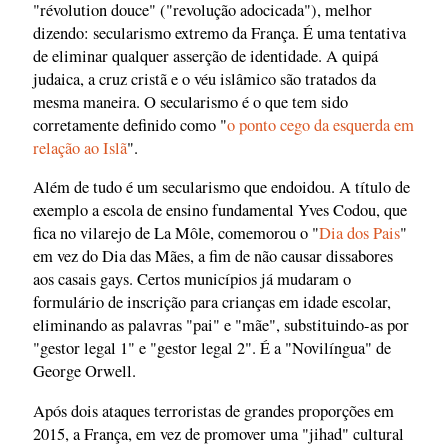
"révolution douce" ("revolução adocicada"), melhor
dizendo: secularismo extremo da França. É uma tentativa
de eliminar qualquer asserção de identidade. A quipá
judaica, a cruz cristã e o véu islâmico são tratados da
mesma maneira. O secularismo é o que tem sido
corretamente definido como "
o ponto cego da esquerda em
relação ao Islã
".
Além de tudo é um secularismo que endoidou. A título de
exemplo a escola de ensino fundamental Yves Codou, que
fica no vilarejo de La Môle, comemorou o "
Dia dos Pais
"
em vez do Dia das Mães, a fim de não causar dissabores
aos casais gays. Certos municípios já mudaram o
formulário de inscrição para crianças em idade escolar,
eliminando as palavras "pai" e "mãe", substituindo-as por
"gestor legal 1" e "gestor legal 2". É a "Novilíngua" de
George Orwell.
Após dois ataques terroristas de grandes proporções em
2015, a França, em vez de promover uma "jihad" cultural