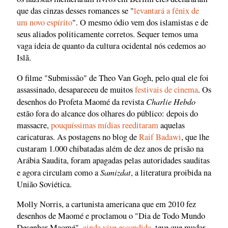
que das cinzas desses romances se "
levantará a fênix de
um novo espírito
". O mesmo ódio vem dos islamistas e de
seus aliados politicamente corretos. Sequer temos uma
vaga ideia de quanto da cultura ocidental nós cedemos ao
Islã.
O filme "Submissão" de Theo Van Gogh, pelo qual ele foi
assassinado, desapareceu de muitos
festivais de cinema
. Os
Charlie Hebdo
desenhos do Profeta Maomé da revista
estão fora do alcance dos olhares do público: depois do
massacre,
pouquíssimas mídias reeditaram
aquelas
caricaturas. As postagens no blog de
Raif Badawi
, que lhe
custaram 1.000 chibatadas além de dez anos de prisão na
Arábia Saudita, foram apagadas pelas autoridades sauditas
Samizdat
e agora circulam como a
, a literatura proibida na
União Soviética.
Molly Norris, a cartunista americana que em 2010 fez
desenhos de Maomé e proclamou o "Dia de Todo Mundo
Desenhar Maomé",
ainda vive escondida
, teve que mudar