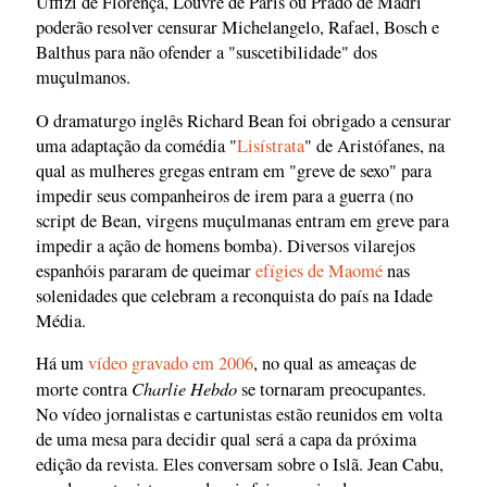
Uffizi de Florença, Louvre de Paris ou Prado de Madri
poderão resolver censurar Michelangelo, Rafael, Bosch e
Balthus para não ofender a "suscetibilidade" dos
muçulmanos.
O dramaturgo inglês Richard Bean foi obrigado a censurar
uma adaptação da comédia "
Lisístrata
" de Aristófanes, na
qual as mulheres gregas entram em "greve de sexo" para
impedir seus companheiros de irem para a guerra (no
script de Bean, virgens muçulmanas entram em greve para
impedir a ação de homens bomba). Diversos vilarejos
espanhóis pararam de queimar
efígies de Maomé
nas
solenidades que celebram a reconquista do país na Idade
Média.
Há um
vídeo gravado em 2006
, no qual as ameaças de
Charlie Hebdo
morte contra
se tornaram preocupantes.
No vídeo jornalistas e cartunistas estão reunidos em volta
de uma mesa para decidir qual será a capa da próxima
edição da revista. Eles conversam sobre o Islã. Jean Cabu,