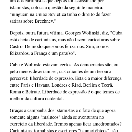
um dos cartunistas que depois foi assassinado por
islamistas, coloca a questão da seguinte maneira:
"ninguém na União Soviética tinha o direito de fazer
sátiras sobre Brezhnev."
Depois, outra futura vítima, Georges Wolinski, diz, "Cuba
está cheia de cartunistas, mas não fazem caricaturas sobre
Castro. De modo que somos felizardos. Sim, somos
felizardos, a França é um paraíso".
Cabu e Wolinski estavam certos. As democracias são, ou
pelo menos deveriam ser, custodiantes de um tesouro
perecível: liberdade de expressão. Esta é a maior diferença
entre Paris e Havana, Londres e Riad, Berlim e Teerã,
Roma e Beirute. Liberdade de expressão é o que temos de
melhor da cultura ocidental.
Graças a campanha dos islamistas e o fato de que agora
somente alguns "malucos" ainda se aventuram no
exercício da liberdade. Iremos apenas ficar amedrontados?
Cartunistas, jornalistas e escritores "islamofóbicos", são