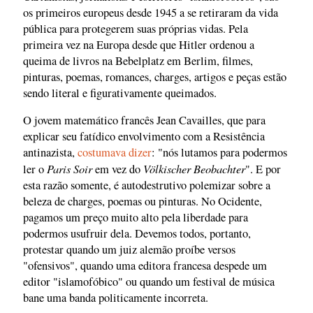
os primeiros europeus desde 1945 a se retiraram da vida
pública para protegerem suas próprias vidas. Pela
primeira vez na Europa desde que Hitler ordenou a
queima de livros na Bebelplatz em Berlim, filmes,
pinturas, poemas, romances, charges, artigos e peças estão
sendo literal e figurativamente queimados.
O jovem matemático francês Jean Cavailles, que para
explicar seu fatídico envolvimento com a Resistência
antinazista,
costumava dizer
: "nós lutamos para podermos
Paris Soir
Völkischer Beobachter
ler o
em vez do
". E por
esta razão somente, é autodestrutivo polemizar sobre a
beleza de charges, poemas ou pinturas. No Ocidente,
pagamos um preço muito alto pela liberdade para
podermos usufruir dela. Devemos todos, portanto,
protestar quando um juiz alemão proíbe versos
"ofensivos", quando uma editora francesa despede um
editor "islamofóbico" ou quando um festival de música
bane uma banda politicamente incorreta.