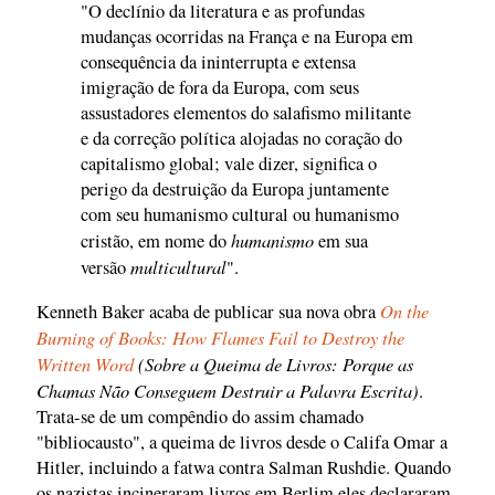
"O declínio da literatura e as profundas
mudanças ocorridas na França e na Europa em
consequência da ininterrupta e extensa
imigração de fora da Europa, com seus
assustadores elementos do salafismo militante
e da correção política alojadas no coração do
capitalismo global; vale dizer, significa o
perigo da destruição da Europa juntamente
com seu humanismo cultural ou humanismo
humanismo
cristão, em nome do
em sua
multicultural
versão
".
On the
Kenneth Baker acaba de publicar sua nova obra
Burning of Books: How Flames Fail to Destroy the
Written Word
(Sobre a Queima de Livros: Porque as
Chamas Não Conseguem Destruir a Palavra Escrita)
.
Trata-se de um compêndio do assim chamado
"bibliocausto", a queima de livros desde o Califa Omar a
Hitler, incluindo a fatwa contra Salman Rushdie. Quando
os nazistas incineraram livros em Berlim eles declararam