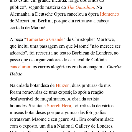
mas estão, em grande medida, longe dos olhos do
The Guardian
público", segundo matéria do
. Na
Alemanha, a Deutsche Opera cancelou a ópera
Idomeneo
de Mozart em Berlim, porque ela retratava a cabeça
cortada de Maomé.
A peça "
Tamerlão o Grande
" de Christopher Marlowe,
que inclui uma passagem em que Maomé "não merece ser
adorado", foi reescrita no teatro Barbican de Londres, ao
passo que os organizadores do carnaval de Colônia
Charlie
cancelaram
os carros alegóricos em homenagem a
Hebdo
.
Na cidade holandesa de
Huizen
, duas pinturas de nus
foram removidas de uma exposição após a reação
desfavorável de muçulmanos. A obra da artista
holandesa/iraniana
Sooreh Hera
, foi retirada de vários
museus holandeses porque algumas das fotografias
retratavam Maomé e seu genro Ali. Em conformidade
com o exposto, um dia a National Gallery de Londres,