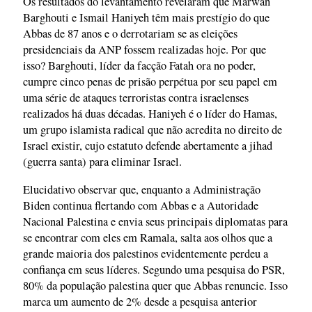
Os resultados do levantamento revelaram que Marwan
Barghouti e Ismail Haniyeh têm mais prestígio do que
Abbas de 87 anos e o derrotariam se as eleições
presidenciais da ANP fossem realizadas hoje. Por que
isso? Barghouti, líder da facção Fatah ora no poder,
cumpre cinco penas de prisão perpétua por seu papel em
uma série de ataques terroristas contra israelenses
realizados há duas décadas. Haniyeh é o líder do Hamas,
um grupo islamista radical que não acredita no direito de
Israel existir, cujo estatuto defende abertamente a jihad
(guerra santa) para eliminar Israel.
Elucidativo observar que, enquanto a Administração
Biden continua flertando com Abbas e a Autoridade
Nacional Palestina e envia seus principais diplomatas para
se encontrar com eles em Ramala, salta aos olhos que a
grande maioria dos palestinos evidentemente perdeu a
confiança em seus líderes. Segundo uma pesquisa do PSR,
80% da população palestina quer que Abbas renuncie. Isso
marca um aumento de 2% desde a pesquisa anterior