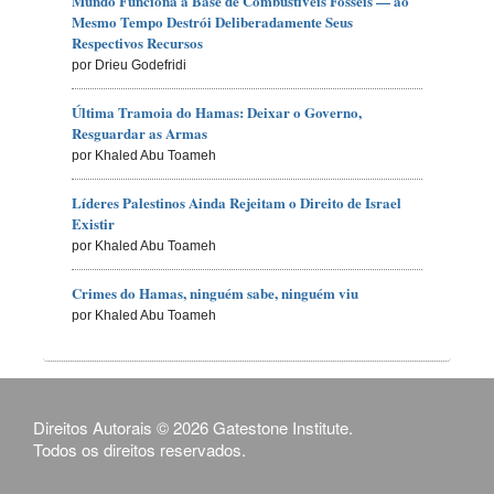
Mundo Funciona à Base de Combustíveis Fósseis — ao
Mesmo Tempo Destrói Deliberadamente Seus
Respectivos Recursos
por Drieu Godefridi
Última Tramoia do Hamas: Deixar o Governo,
Resguardar as Armas
por Khaled Abu Toameh
Líderes Palestinos Ainda Rejeitam o Direito de Israel
Existir
por Khaled Abu Toameh
Crimes do Hamas, ninguém sabe, ninguém viu
por Khaled Abu Toameh
Direitos Autorais © 2026 Gatestone Institute.
Todos os direitos reservados.