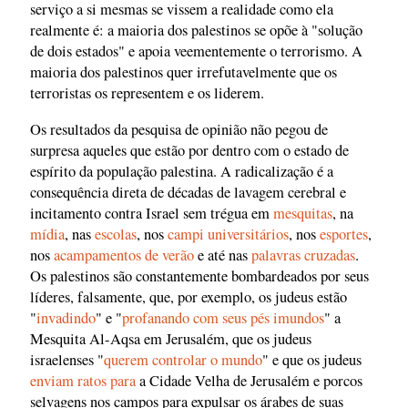
serviço a si mesmas se vissem a realidade como ela
realmente é: a maioria dos palestinos se opõe à "solução
de dois estados" e apoia veementemente o terrorismo. A
maioria dos palestinos quer irrefutavelmente que os
terroristas os representem e os liderem.
Os resultados da pesquisa de opinião não pegou de
surpresa aqueles que estão por dentro com o estado de
espírito da população palestina. A radicalização é a
consequência direta de décadas de lavagem cerebral e
incitamento contra Israel sem trégua em
mesquitas
, na
mídia
, nas
escolas
, nos
campi universitários
, nos
esportes
,
nos
acampamentos de verão
e até nas
palavras cruzadas
.
Os palestinos são constantemente bombardeados por seus
líderes, falsamente, que, por exemplo, os judeus estão
"
invadindo
" e "
profanando com seus pés imundos
" a
Mesquita Al-Aqsa em Jerusalém, que os judeus
israelenses "
querem controlar o mundo
" e que os judeus
enviam ratos para
a Cidade Velha de Jerusalém e porcos
selvagens nos campos para expulsar os árabes de suas