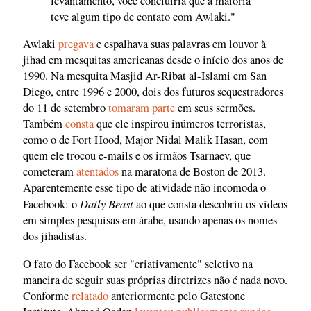
levantamento, você concluiria que a maioria
teve algum tipo de contato com Awlaki."
Awlaki
pregava
e espalhava suas palavras em louvor à
jihad em mesquitas americanas desde o início dos anos de
1990. Na mesquita Masjid Ar-Ribat al-Islami em San
Diego, entre 1996 e 2000, dois dos futuros sequestradores
do 11 de setembro
tomaram parte
em seus sermões.
Também
consta
que ele inspirou inúmeros terroristas,
como o de Fort Hood, Major Nidal Malik Hasan, com
quem ele trocou e-mails e os irmãos Tsarnaev, que
cometeram
atentados
na maratona de Boston de 2013.
Aparentemente esse tipo de atividade não incomoda o
Daily Beast
Facebook: o
ao que consta descobriu os vídeos
em simples pesquisas em árabe, usando apenas os nomes
dos jihadistas.
O fato do Facebook ser "criativamente" seletivo na
maneira de seguir suas próprias diretrizes não é nada novo.
Conforme
relatado
anteriormente pelo Gatestone