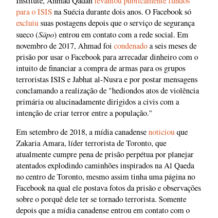
Institute, Ahmad Qadan
levantou publicamente fundos
para o ISIS
na Suécia durante dois anos. O Facebook só
excluiu
suas postagens depois que o serviço de segurança
Säpo
sueco (
) entrou em contato com a rede social. Em
novembro de 2017, Ahmad foi
condenado
a seis meses de
prisão por usar o Facebook para arrecadar dinheiro com o
intuito de financiar a compra de armas para os grupos
terroristas ISIS e Jabhat al-Nusra e por postar mensagens
conclamando a realização de "hediondos atos de violência
primária ou alucinadamente dirigidos a civis com a
intenção de criar terror entre a população."
Em setembro de 2018, a mídia canadense
noticiou
que
Zakaria Amara, líder terrorista de Toronto, que
atualmente cumpre pena de prisão perpétua por planejar
atentados explodindo caminhões inspirados na Al Qaeda
no centro de Toronto, mesmo assim tinha uma página no
Facebook na qual ele postava fotos da prisão e observações
sobre o porquê dele ter se tornado terrorista. Somente
depois que a mídia canadense entrou em contato com o