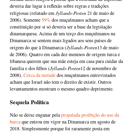
deveria dar lugar à reflexão sobre regras e tradições
Jyllands-Posten
religiosas (relatado em
21 de maio de
2006). Somente
59%
dos muçulmanos acham que a
constituição por si só deveria ser a base da legislação
dinamarquesa. Acima de um terço dos muçulmanos na
Dinamarca se sentem mais ligados aos seus países de
Jyllands-Posten
origem do que à Dinamarca (
13 de maio
de 2006). Quatro em cada dez meninos de origem turca e
libanesa querem que sua mãe esteja em casa para cuidar da
Jyllands-Posten
família e dos filhos (
12 de novembro de
2008).
Cerca da metade
dos muçulmanos entrevistados
acham que Israel não tem o direito de existir. Outros
levantamentos mostram o mesmo quadro deprimente.
Sequela Política
Não se deixe enganar pela
propalada proibição do uso da
burca
que entrou em vigor na Dinamarca em agosto de
2018. Simplesmente porque foi raramente posta em