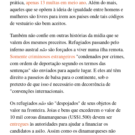
prática,
apenas 13 multas em meio ano
. Além do mais,
aqueles que se opõem à ideia de igualdade entre homens e
mulheres são livres para irem aos países onde tais códigos
de vestuário são bem aceitos.
Também não confie em outras histórias da mídia que se
valem dos mesmos preceitos. Refugiados passando pelo
não
inferno austral
são forçados a viver numa ilha remota.
Somente criminosos estrangeiros
"condenados por crimes,
com ordem de deportação segundo os termos das
sentenças" são enviados para aquele lugar. E eles até têm
direito a passeios de balsa para o continente, sob o
pretexto de que isso é necessário em decorrência de
"convenções internacionais.
não
Os refugiados
são "despojados" de seus objetos de
valor na fronteira. Joias e bens que excederem o valor de
10 mil coroas dinamarquesas (US$1.500) devem ser
entregues
às autoridades para ajudar a financiar os
candidatos a asilo. Assim como os dinamarqueses não