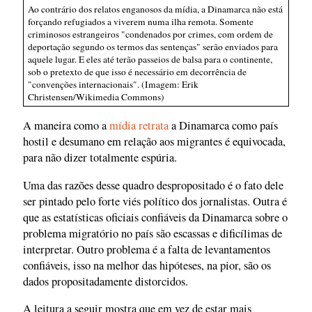
Ao contrário dos relatos enganosos da mídia, a Dinamarca não está
forçando refugiados a viverem numa ilha remota. Somente
criminosos estrangeiros "condenados por crimes, com ordem de
deportação segundo os termos das sentenças" serão enviados para
aquele lugar. E eles até terão passeios de balsa para o continente,
sob o pretexto de que isso é necessário em decorrência de
"convenções internacionais". (Imagem: Erik
Christensen/Wikimedia Commons)
A maneira como a
mídia retrata
a Dinamarca como país
hostil e desumano em relação aos migrantes é equivocada,
para não dizer totalmente espúria.
Uma das razões desse quadro despropositado é o fato dele
ser pintado pelo forte viés político dos jornalistas. Outra é
que as estatísticas oficiais confiáveis da Dinamarca sobre o
problema migratório no país são escassas e dificílimas de
interpretar. Outro problema é a falta de levantamentos
confiáveis, isso na melhor das hipóteses, na pior, são os
dados propositadamente distorcidos.
A leitura a seguir mostra que em vez de estar mais