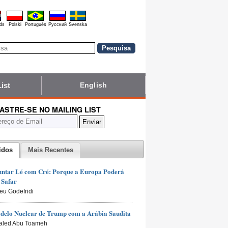
ds
Polski
Português
Pyccĸий
Svenska
List
English
ASTRE-SE NO MAILING LIST
idos
Mais Recentes
untar Lé com Cré: Porque a Europa Poderá
 Safar
ieu Godefridi
delo Nuclear de Trump com a Arábia Saudita
aled Abu Toameh