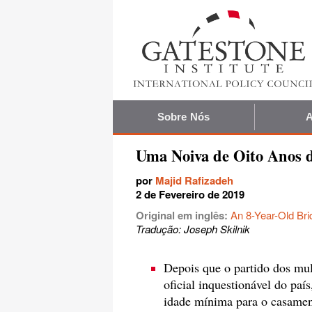
Sobre Nós
A
Uma Noiva de Oito Anos 
por
Majid Rafizadeh
2 de Fevereiro de 2019
Original em inglês:
An 8-Year-Old Bri
Tradução: Joseph Skilnik
Depois que o partido dos mulá
oficial inquestionável do pa
idade mínima para o casamen