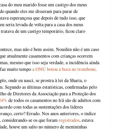
casa do meu marido fosse um castigo dos meus
ido quando eles me disseram para parar de
stava esperançosa que depois de tudo isso, que
 eu seria levada de volta para a casa dos meus
 tratava de um castigo temporário, ficou claro
acontece, mas não é bem assim. Noushin não é um caso
que atualmente casamentos com crianças ocorrem
mas, mesmo que isso seja verdade, a incidência ainda
ão faz muito tempo
a ONU botou a boca no trombone
.
o, onde eu nasci, se prostra à lei da Sharia, o
. Segundo as últimas estatísticas, confirmadas pelo
ho de Diretores da Associação para a Proteção dos
24%
de todos os casamentos no Irã são de adultos com
 acordo com todas as sustentações dos líderes
vanço, certo? Errado. Nos anos anteriores, o índice
, considerando-se os que foram
registrados
, estava
dade, houve um salto no número de menininhas