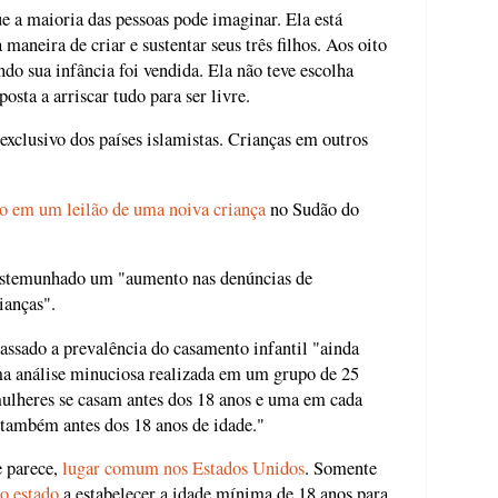
e a maioria das pessoas pode imaginar. Ela está
 maneira de criar e sustentar seus três filhos. Aos oito
ndo sua infância foi vendida. Ela não teve escolha
osta a arriscar tudo para ser livre.
xclusivo dos países islamistas. Crianças em outros
o em um leilão de uma noiva criança
no Sudão do
estemunhado um "aumento nas denúncias de
ianças".
assado a prevalência do casamento infantil "ainda
 análise minuciosa realizada em um grupo de 25
ulheres se casam antes dos 18 anos e uma em cada
 também antes dos 18 anos de idade."
e parece,
lugar comum nos Estados Unidos
. Somente
o estado
a estabelecer a idade mínima de 18 anos para