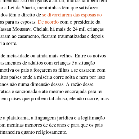
as meninas são obrigadas a aturar, muitas também têm
o a Lei da Sharia, menininhas têm que satisfazer
idos têm o direito de
se divorciarem das esposas ao
as para as esposas.
De acordo
com o presidente da
Hassan Moussavi Chelak, há mais de 24 mil crianças
gnaram ao casamento, ficaram traumatizadas e depois
ia sorte.
de meia-idade ou ainda mais velhos. Entre os noivos
casamentos de adultos com crianças é a situação
 motiva os pais a forçarem as filhas a se casarem com
tos países onde a miséria corre solta e nem por isso
enos não numa dimensão dessas. A razão desse
prática é sancionada e até mesmo encorajada pela lei
em países que proíbem tal abuso, ele não ocorre, mas
ce a plataforma, a linguagem jurídica e a legitimação
com meninas menores de dez anos e para que os pais
 financeira quanto religiosamente.