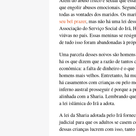
Além do abuso físico e sexual que ess
que engolir abusos emocionais. Segund
todas as vontades dos maridos. Os mar
seu bel prazer
, mas não há uma lei dess
Associação do Serviço Social do Irã, 
viúvas no país. Essas meninas se resi
de tudo isso foram abandonadas à própr
Uma parcela desses noivos são homens 
há os que dizem que a razão de tantos 
econômica: a falta de dinheiro é o que
homens mais velhos. Entretanto, há mui
há casamentos com crianças ou pelo m
inferno austral prosseguir é porque a 
alinhada com a Sharia. Lembrando que 
a lei islâmica do Irã a adota.
A lei da Sharia adotada pelo Irã forne
judicial para que os adultos se casem 
dessas crianças lucrem com isso, tanto