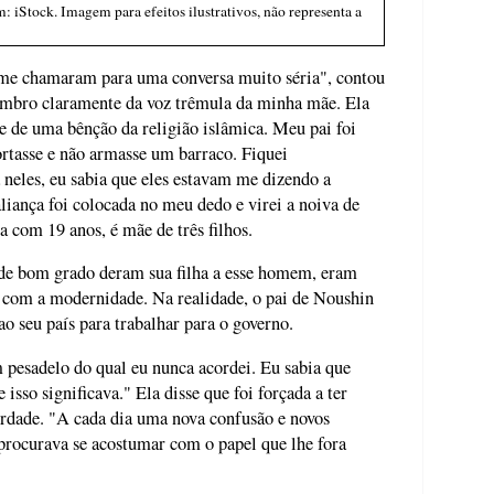
 iStock. Imagem para efeitos ilustrativos, não representa a
 me chamaram para uma conversa muito séria", contou
mbro claramente da voz trêmula da minha mãe. Ela
te de uma bênção da religião islâmica. Meu pai foi
ortasse e não armasse um barraco. Fiquei
 neles, eu sabia que eles estavam me dizendo a
aliança foi colocada no meu dedo e virei a noiva de
com 19 anos, é mãe de três filhos.
e de bom grado deram sua filha a esse homem, eram
 com a modernidade. Na realidade, o pai de Noushin
ao seu país para trabalhar para o governo.
 pesadelo do qual eu nunca acordei. Eu sabia que
isso significava." Ela disse que foi forçada a ter
berdade. "A cada dia uma nova confusão e novos
 procurava se acostumar com o papel que lhe fora