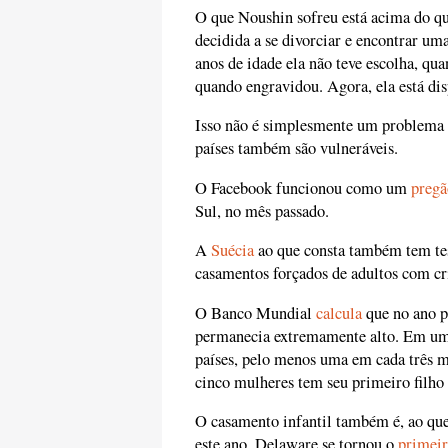
O que Noushin sofreu está acima do qu
decidida a se divorciar e encontrar uma
anos de idade ela não teve escolha, qua
quando engravidou. Agora, ela está disp
Isso não é simplesmente um problema e
países também são vulneráveis.
O Facebook funcionou como um
pregã
Sul, no mês passado.
A
Suécia
ao que consta também tem t
casamentos forçados de adultos com cr
O Banco Mundial
calcula
que no ano p
permanecia extremamente alto. Em uma
países, pelo menos uma em cada três m
cinco mulheres tem seu primeiro filho
O casamento infantil também é, ao qu
este ano, Delaware se tornou o
primeir