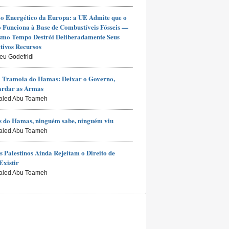
io Energético da Europa: a UE Admite que o
Funciona à Base de Combustíveis Fósseis —
smo Tempo Destrói Deliberadamente Seus
tivos Recursos
ieu Godefridi
 Tramoia do Hamas: Deixar o Governo,
ardar as Armas
aled Abu Toameh
 do Hamas, ninguém sabe, ninguém viu
aled Abu Toameh
s Palestinos Ainda Rejeitam o Direito de
Existir
aled Abu Toameh