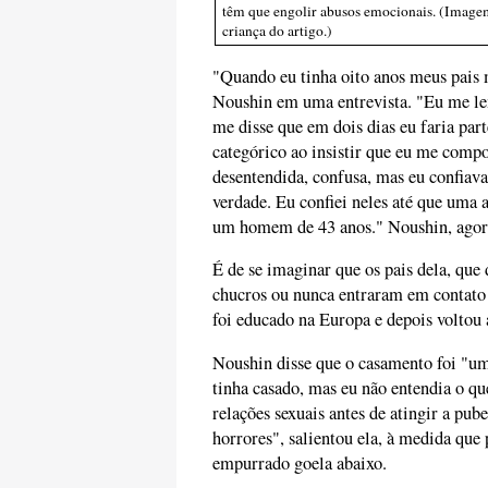
têm que engolir abusos emocionais. (Imagem:
criança do artigo.)
"Quando eu tinha oito anos meus pais
Noushin em uma entrevista. "Eu me le
me disse que em dois dias eu faria par
categórico ao insistir que eu me comp
desentendida, confusa, mas eu confiava
verdade. Eu confiei neles até que uma 
um homem de 43 anos." Noushin, agora 
É de se imaginar que os pais dela, qu
chucros ou nunca entraram em contato
foi educado na Europa e depois voltou 
Noushin disse que o casamento foi "um
tinha casado, mas eu não entendia o que 
relações sexuais antes de atingir a pu
horrores", salientou ela, à medida que
empurrado goela abaixo.