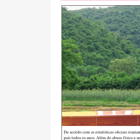
De acordo com as estatísticas oficiais irani
país todos os anos. Além do abuso físico e s