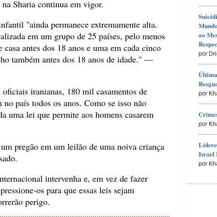
 na Sharia continua em vigor.
Suicíd
nfantil "ainda permanece extremamente alta.
Mundo 
alizada em um grupo de 25 países, pelo menos
ao Me
Respec
e casa antes dos 18 anos e uma em cada cinco
por Dr
ilho também antes dos 18 anos de idade." —
Última
Resgu
 oficiais iranianas, 180 mil casamentos de
por Kh
 no país todos os anos. Como se isso não
ada uma lei que permite aos homens casarem
Crimes
por Kh
Lídere
um pregão em um leilão de uma noiva criança
Israel 
sado.
por Kh
ternacional intervenha e, em vez de fazer
, pressione-os para que essas leis sejam
orrerão perigo.