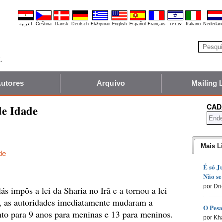
العربية
Čeština
Dansk
Deutsch
Ελληνικά
English
Español
Français
עברית
Italiano
Nederlan
utores
Arquivo
Mailing 
CAD
de Idade
Mais L
de
É só J
Não se
por Dr
s impôs a lei da Sharia no Irã e a tornou a lei
ís, as autoridades imediatamente mudaram a
O Pesa
to para 9 anos para meninas e 13 para meninos.
por Kh