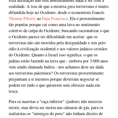
Esta afirmação não tem absolutamente nada a ver com a
realidade. A tese de que a miséria gera terrorismo é muito
difundida hoje no Ocidente, desde o economista francês
Thomas Piketty
ao
Papa Francisco
. Ela é provavelmente
tão popular porque cai como uma luva no sentimento
coletivo de culpa do Ocidente, buscando racionalizar o que
o Ocidente parece ter dificuldade em aceitar: que os
terroristas não são movidos pela desigualdade e sim pelo
ódio à civilização ocidental e aos valores judaico-cristãos
do Ocidente. Quanto a Israel isso significa: o que os
judeus estão fazendo na terra que - embora por 3.000 anos
vem sendo chamada Judeia - nós achamos deve ser dada
aos terroristas palestinos? Os terroristas provavelmente
perguntam a si mesmos porque deveriam negociar se
podem ter tudo o que quiserem sem oferecer nada em
troca.
Para os nazistas a "raça inferior" (judeus) não merecia
existir, mas devia ser morta nas câmaras de gás, para os
stalinistas os "inimigos do povo" não tinham direito de