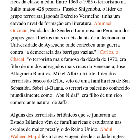
ricos da classe média. Entre 1969 e 1985 o terrorismo na
Itália matou 428 pessoas. Fusako Shigenobu, o líder do
grupo terrorista japonês Exército Vermelho, tinha um
elevado nível de formação em literatura.
Abimael
Guzman
, Fundador do Sendero Luminoso no Peru, um dos
grupos guerrilheiros mais cruéis da história, lecionou na
Universidade de Ayacucho onde concebeu uma guerra
contra "a democracia das barrigas vazias." "
Carlos, o
Chacal
, "o terrorista mais famoso da década de 1970, era
filho de um dos advogados mais ricos da Venezuela, José
Altagracia Ramirez. Mikel Albizu Iriarte, líder dos
terroristas bascos do ETA, veio de uma família rica de San
Sebastián. Sabri al-Banna, o terrorista palestino conhecido
mundialmente como "Abu Nidal", era filho de um rico
comerciante natural de Jaffa.
Alguns dos terroristas britânicos que se juntaram ao
Estado Islâmico vêm de famílias ricas e estudaram nas
escolas de maior prestígio do Reino Unido.
Abdul
Waheed Majid
fez a longa viagem desde a cidade inglesa