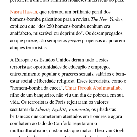
Nasra Hassan
, que retratou um brilhante perfil dos
The New Yorker
homens-bomba palestinos para a revista
,
explicou que "dos 250 homens-bomba nenhum era
analfabeto, miserável ou deprimido". Os desempregados,
menos
ao que parece, são sempre os
propensos a apoiarem
ataques terroristas.
A Europa e os Estados Unidos deram tudo a estes
terroristas: oportunidades de educação e emprego,
entretenimento popular e prazeres sexuais, salários e bem-
estar social e liberdade religiosa. Esses terroristas, como o
"homem-bomba da cueca",
Umar Farouk Abulmutallab
,
filho de um banqueiro, não viu um dia de pobreza em sua
vida. Os terroristas de Paris rejeitaram os valores
Liberté, Egalité, Fraternité
seculares de
, os jihadistas
britânicos que cometeram atentados em Londres e agora
combatem ao lado do Califado rejeitaram o
multiculturalismo, o islamista que matou Theo van Gogh