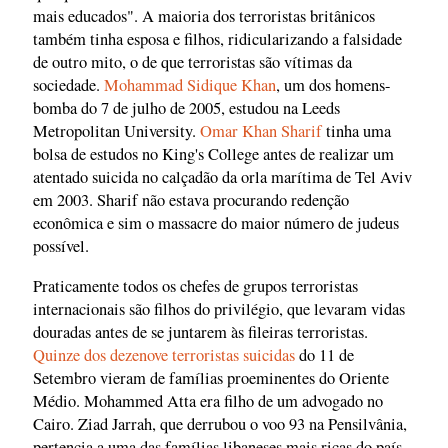
mais educados". A maioria dos terroristas britânicos
também tinha esposa e filhos, ridicularizando a falsidade
de outro mito, o de que terroristas são vítimas da
sociedade.
Mohammad Sidique Khan
, um dos homens-
bomba do 7 de julho de 2005, estudou na Leeds
Metropolitan University.
Omar Khan Sharif
tinha uma
bolsa de estudos no King's College antes de realizar um
atentado suicida no calçadão da orla marítima de Tel Aviv
em 2003. Sharif não estava procurando redenção
econômica e sim o massacre do maior número de judeus
possível.
Praticamente todos os chefes de grupos terroristas
internacionais são filhos do privilégio, que levaram vidas
douradas antes de se juntarem às fileiras terroristas.
Quinze dos dezenove terroristas suicidas
do 11 de
Setembro vieram de famílias proeminentes do Oriente
Médio. Mohammed Atta era filho de um advogado no
Cairo. Ziad Jarrah, que derrubou o voo 93 na Pensilvânia,
pertencia a uma das famílias libaneses mais ricas do país.