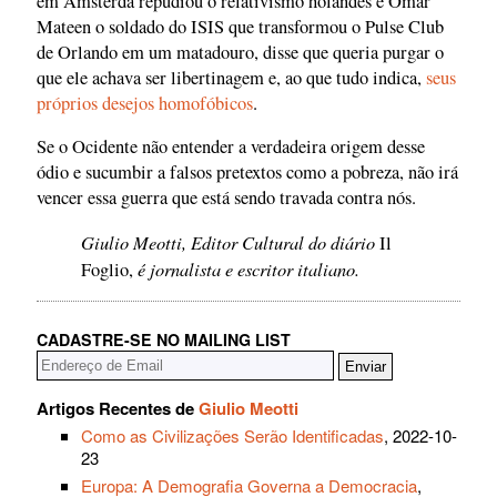
em Amsterdã repudiou o relativismo holandês e Omar
Mateen o soldado do ISIS que transformou o Pulse Club
de Orlando em um matadouro, disse que queria purgar o
que ele achava ser libertinagem e, ao que tudo indica,
seus
próprios desejos homofóbicos
.
Se o Ocidente não entender a verdadeira origem desse
ódio e sucumbir a falsos pretextos como a pobreza, não irá
vencer essa guerra que está sendo travada contra nós.
Giulio Meotti, Editor Cultural do diário
Il
é jornalista e escritor italiano.
Foglio,
CADASTRE-SE NO MAILING LIST
Artigos Recentes de
Giulio Meotti
Como as Civilizações Serão Identificadas
, 2022-10-
23
Europa: A Demografia Governa a Democracia
,