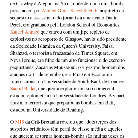
de Crawley à Aleppo, na Síria, onde detonou uma bomba
presa ao corpo.
Ahmed Omar Saeed Sheikh
, arquiteto do
sequestro e assassinato do jornalista americano Daniel
Pearl, era graduado pela London School of Economics.
Kafeel Ahmed
que entrou com um jipe repleto de
explosivos no aeroporto de Glasgow, havia sido presidente
da Sociedade Islâmica da Queen's University. Faisal
Shahzad, o terrorista fracassado de Times Square, em
Nova Iorque, era filho de um alto funcionário do exército
paquistanês. Zacarias Moussaoui, o vigésimo homem dos
ataques do 11 de setembro, era Ph.D em Economia
Internacional da Universidade de South Bank de Londres.
Saajid Badat
, que queria explodir um voo comercial,
estudou optometria na Universidade de Londres. Azahari
Husin, o terrorista que preparou as bombas em Bali,
estudou na Universidade de Reading.
O
MI5
da Grã-Bretanha revelou que "dois terços dos
suspeitos britânicos têm perfil de classe média e aqueles
que querem se tornar homens-bomba são muitas vezes os