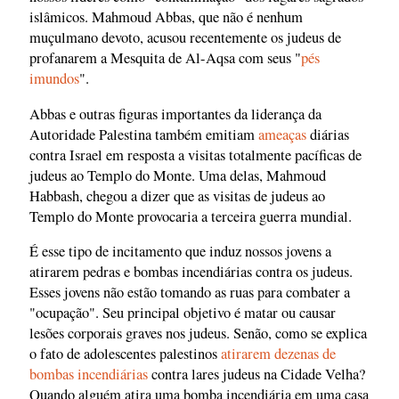
islâmicos. Mahmoud Abbas, que não é nenhum
muçulmano devoto, acusou recentemente os judeus de
profanarem a Mesquita de Al-Aqsa com seus "
pés
imundos
".
Abbas e outras figuras importantes da liderança da
Autoridade Palestina também emitiam
ameaças
diárias
contra Israel em resposta a visitas totalmente pacíficas de
judeus ao Templo do Monte. Uma delas, Mahmoud
Habbash, chegou a dizer que as visitas de judeus ao
Templo do Monte provocaria a terceira guerra mundial.
É esse tipo de incitamento que induz nossos jovens a
atirarem pedras e bombas incendiárias contra os judeus.
Esses jovens não estão tomando as ruas para combater a
"ocupação". Seu principal objetivo é matar ou causar
lesões corporais graves nos judeus. Senão, como se explica
o fato de adolescentes palestinos
atirarem dezenas de
bombas incendiárias
contra lares judeus na Cidade Velha?
Quando alguém atira uma bomba incendiária em uma casa