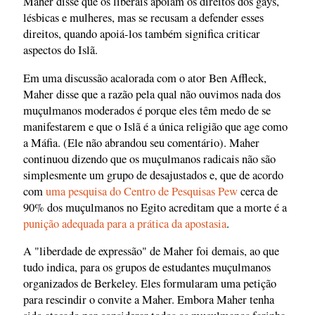
Maher disse que os liberais apóiam os direitos dos gays,
lésbicas e mulheres, mas se recusam a defender esses
direitos, quando apoiá-los também significa criticar
aspectos do Islã.
Em uma discussão acalorada com o ator Ben Affleck,
Maher disse que a razão pela qual não ouvimos nada dos
muçulmanos moderados é porque eles têm medo de se
manifestarem e que o Islã é a única religião que age como
a Máfia. (Ele não abrandou seu comentário). Maher
continuou dizendo que os muçulmanos radicais não são
simplesmente um grupo de desajustados e, que de acordo
com
uma pesquisa do Centro de Pesquisas Pew
cerca de
90% dos muçulmanos no Egito acreditam que a morte é a
punição adequada para a prática da apostasia
.
A "liberdade de expressão" de Maher foi demais, ao que
tudo indica, para os grupos de estudantes muçulmanos
organizados de Berkeley. Eles formularam uma petição
para rescindir o convite a Maher. Embora Maher tenha