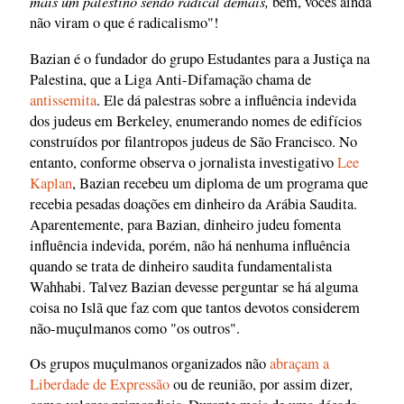
mais um palestino sendo radical demais,
bem, vocês ainda
não viram o que é radicalismo"!
Bazian é o fundador do grupo Estudantes para a Justiça na
Palestina, que a Liga Anti-Difamação chama de
antissemita
. Ele dá palestras sobre a influência indevida
dos judeus em Berkeley, enumerando nomes de edifícios
construídos por filantropos judeus de São Francisco. No
entanto, conforme observa o jornalista investigativo
Lee
Kaplan
, Bazian recebeu um diploma de um programa que
recebia pesadas doações em dinheiro da Arábia Saudita.
Aparentemente, para Bazian, dinheiro judeu fomenta
influência indevida, porém, não há nenhuma influência
quando se trata de dinheiro saudita fundamentalista
Wahhabi. Talvez Bazian devesse perguntar se há alguma
coisa no Islã que faz com que tantos devotos considerem
não-muçulmanos como "os outros".
Os grupos muçulmanos organizados não
abraçam a
Liberdade de Expressão
ou de reunião, por assim dizer,