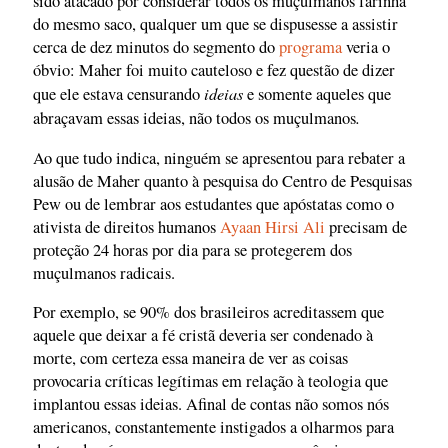
sido atacado por considerar todos os muçulmanos farinha
do mesmo saco, qualquer um que se dispusesse a assistir
cerca de dez minutos do segmento do
programa
veria o
óbvio: Maher foi muito cauteloso e fez questão de dizer
ideias
que ele estava censurando
e somente aqueles que
.
abraçavam essas ideias, não todos os muçulmanos
Ao que tudo indica, ninguém se apresentou para rebater a
alusão de Maher quanto à pesquisa do Centro de Pesquisas
Pew ou de lembrar aos estudantes que apóstatas como o
ativista de direitos humanos
Ayaan Hirsi Ali
precisam de
proteção 24 horas por dia para se protegerem dos
muçulmanos radicais.
Por exemplo, se 90% dos brasileiros acreditassem que
aquele que deixar a fé cristã deveria ser condenado à
morte, com certeza essa maneira de ver as coisas
provocaria críticas legítimas em relação à teologia que
implantou essas ideias. Afinal de contas não somos nós
americanos, constantemente instigados a olharmos para