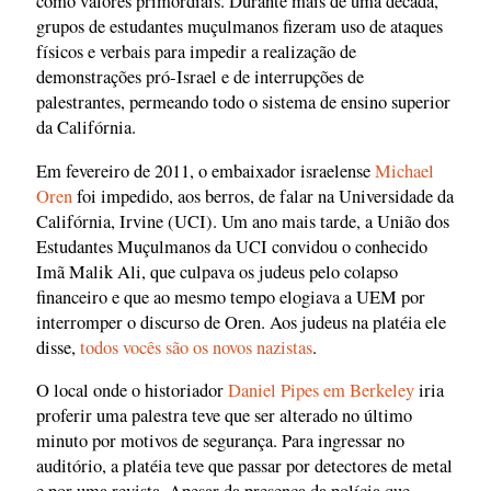
como valores primordiais. Durante mais de uma década,
grupos de estudantes muçulmanos fizeram uso de ataques
físicos e verbais para impedir a realização de
demonstrações pró-Israel e de interrupções de
palestrantes, permeando todo o sistema de ensino superior
da Califórnia.
Em fevereiro de 2011, o embaixador israelense
Michael
Oren
foi impedido, aos berros, de falar na Universidade da
Califórnia, Irvine (UCI). Um ano mais tarde, a União dos
Estudantes Muçulmanos da UCI convidou o conhecido
Imã Malik Ali, que culpava os judeus pelo colapso
financeiro e que ao mesmo tempo elogiava a UEM por
interromper o discurso de Oren. Aos judeus na platéia ele
disse,
todos vocês são os novos nazistas
.
O local onde o historiador
Daniel Pipes em Berkeley
iria
proferir uma palestra teve que ser alterado no último
minuto por motivos de segurança. Para ingressar no
auditório, a platéia teve que passar por detectores de metal