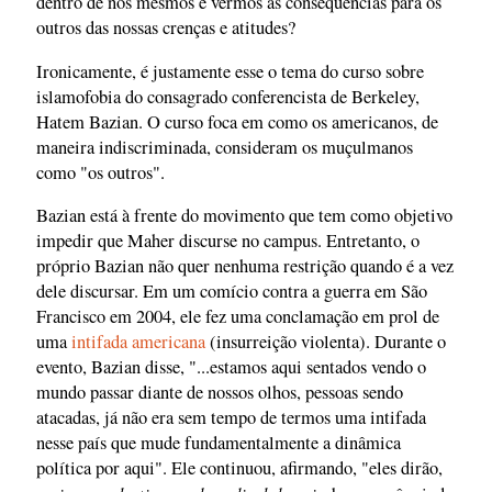
dentro de nós mesmos e vermos as consequências para os
outros das nossas crenças e atitudes?
Ironicamente, é justamente esse o tema do curso sobre
islamofobia do consagrado conferencista de Berkeley,
Hatem Bazian. O curso foca em como os americanos, de
maneira indiscriminada, consideram os muçulmanos
como "os outros".
Bazian está à frente do movimento que tem como objetivo
impedir que Maher discurse no campus. Entretanto, o
próprio Bazian não quer nenhuma restrição quando é a vez
dele discursar. Em um comício contra a guerra em São
Francisco em 2004, ele fez uma conclamação em prol de
uma
intifada americana
(insurreição violenta). Durante o
evento, Bazian disse, "...estamos aqui sentados vendo o
mundo passar diante de nossos olhos, pessoas sendo
atacadas, já não era sem tempo de termos uma intifada
nesse país que mude fundamentalmente a dinâmica
política por aqui". Ele continuou, afirmando, "eles dirão,