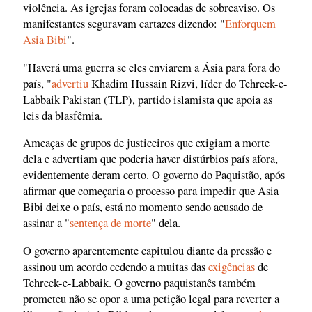
violência. As igrejas foram colocadas de sobreaviso. Os
manifestantes seguravam cartazes dizendo: "
Enforquem
Asia Bibi
".
"Haverá uma guerra se eles enviarem a Ásia para fora do
país, "
advertiu
Khadim Hussain Rizvi, líder do Tehreek-e-
Labbaik Pakistan (TLP), partido islamista que apoia as
leis da blasfêmia.
Ameaças de grupos de justiceiros que exigiam a morte
dela e advertiam que poderia haver distúrbios país afora,
evidentemente deram certo. O governo do Paquistão, após
afirmar que começaria o processo para impedir que Asia
Bibi deixe o país, está no momento sendo acusado de
assinar a "
sentença de morte
" dela.
O governo aparentemente capitulou diante da pressão e
assinou um acordo cedendo a muitas das
exigências
de
Tehreek-e-Labbaik. O governo paquistanês também
prometeu não se opor a uma petição legal para reverter a