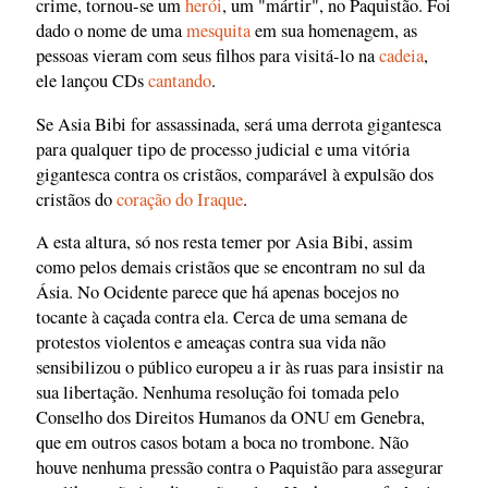
crime, tornou-se um
herói
, um "mártir", no Paquistão. Foi
dado o nome de uma
mesquita
em sua homenagem, as
pessoas vieram com seus filhos para visitá-lo na
cadeia
,
ele lançou CDs
cantando
.
Se Asia Bibi for assassinada, será uma derrota gigantesca
para qualquer tipo de processo judicial e uma vitória
gigantesca contra os cristãos, comparável à expulsão dos
cristãos do
coração do Iraque
.
A esta altura, só nos resta temer por Asia Bibi, assim
como pelos demais cristãos que se encontram no sul da
Ásia. No Ocidente parece que há apenas bocejos no
tocante à caçada contra ela. Cerca de uma semana de
protestos violentos e ameaças contra sua vida não
sensibilizou o público europeu a ir às ruas para insistir na
sua libertação. Nenhuma resolução foi tomada pelo
Conselho dos Direitos Humanos da ONU em Genebra,
que em outros casos botam a boca no trombone. Não
houve nenhuma pressão contra o Paquistão para assegurar