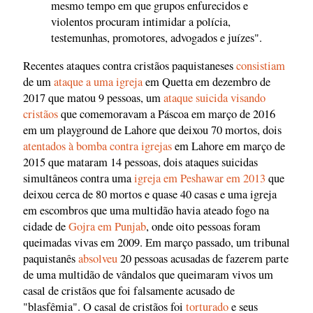
mesmo tempo em que grupos enfurecidos e
violentos procuram intimidar a polícia,
testemunhas, promotores, advogados e juízes".
Recentes ataques contra cristãos paquistaneses
consistiam
de um
ataque a uma igreja
em Quetta em dezembro de
2017 que matou 9 pessoas, um
ataque suicida visando
cristãos
que comemoravam a Páscoa em março de 2016
em um playground de Lahore que deixou 70 mortos, dois
atentados à bomba contra igrejas
em Lahore em março de
2015 que mataram 14 pessoas, dois ataques suicidas
simultâneos contra uma
igreja em Peshawar em 2013
que
deixou cerca de 80 mortos e quase 40 casas e uma igreja
em escombros que uma multidão havia ateado fogo na
cidade de
Gojra em Punjab
, onde oito pessoas foram
queimadas vivas em 2009. Em março passado, um tribunal
paquistanês
absolveu
20 pessoas acusadas de fazerem parte
de uma multidão de vândalos que queimaram vivos um
casal de cristãos que foi falsamente acusado de
"blasfêmia". O casal de cristãos foi
torturado
e seus