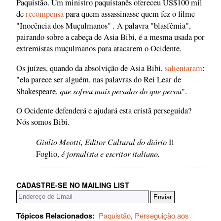
Paquistão. Um ministro paquistanês ofereceu US$100 mil
de
recompensa
para quem assassinasse quem fez o filme
.
"Inocência dos Muçulmanos"
A palavra "blasfêmia",
pairando sobre a cabeça de Asia Bibi, é a mesma usada por
extremistas muçulmanos para atacarem o Ocidente.
Os juízes, quando da absolvição de Asia Bibi,
salientaram
:
"ela parece ser alguém, nas palavras do Rei Lear de
que sofreu mais pecados do que pecou
Shakespeare,
".
O Ocidente defenderá e ajudará esta cristã perseguida?
Nós somos Bibi.
Giulio Meotti, Editor Cultural do diário
Il
é jornalista e escritor italiano.
Foglio,
CADASTRE-SE NO MAILING LIST
Tópicos Relacionados:
Paquistão
,
Perseguição aos