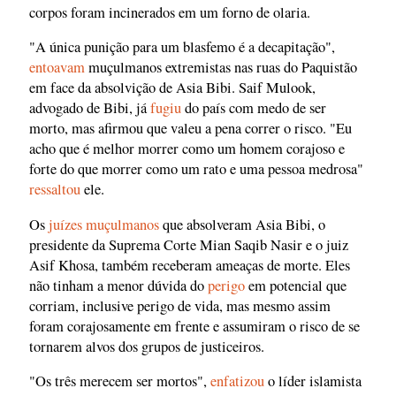
corpos foram incinerados em um forno de olaria.
"A única punição para um blasfemo é a decapitação",
entoavam
muçulmanos extremistas nas ruas do Paquistão
em face da absolvição de Asia Bibi. Saif Mulook,
advogado de Bibi, já
fugiu
do país com medo de ser
morto, mas afirmou que valeu a pena correr o risco. "Eu
acho que é melhor morrer como um homem corajoso e
forte do que morrer como um rato e uma pessoa medrosa"
ressaltou
ele.
Os
juízes muçulmanos
que absolveram Asia Bibi, o
presidente da Suprema Corte Mian Saqib Nasir e o juiz
Asif Khosa, também receberam ameaças de morte. Eles
não tinham a menor dúvida do
perigo
em potencial que
corriam, inclusive perigo de vida, mas mesmo assim
foram corajosamente em frente e assumiram o risco de se
tornarem alvos dos grupos de justiceiros.
"Os três merecem ser mortos",
enfatizou
o líder islamista