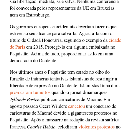
sua libertação imediata, sã e salva. Nenhuma conferência
foi convocada pelos representantes da UE em Bruxelas
nem em Estrasburgo.
Os governos europeus e ocidentais deveriam fazer o que
estiver ao seu alcance para salvá-la. Agraciá-la com o
título de Cidadã Honorária, seguindo o exemplo da
cidade
de Paris
em 2015. Protegê-la em alguma embaixada no
Paquistão. Acima de tudo, proporcionar asilo em uma
democracia do Ocidente.
Nos últimos anos o Paquistão tem estado no olho do
furacão de inúmeras tentativas islamistas de restringir a
liberdade de expressão no Ocidente. Islamistas linha dura
provocaram tumultos
quando o jornal dinamarquês
Jyllands Posten
publicou caricaturas de Maomé. Em
agosto passado Geert Wilders
cancelou
um concurso de
caricaturas de Maomé devido a gigantescos protestos no
Paquistão. Após o massacre na redação da revista satírica
Charlie Hebdo
francesa
, eclodiram
violentos protestos
no