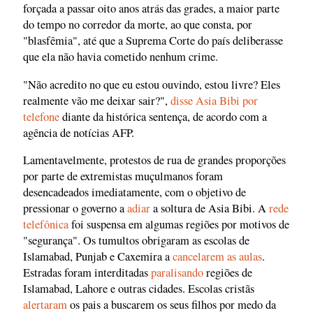
forçada a passar oito anos atrás das grades, a maior parte
do tempo no corredor da morte, ao que consta, por
"blasfêmia", até que a Suprema Corte do país deliberasse
que ela não havia cometido nenhum crime.
"Não acredito no que eu estou ouvindo, estou livre? Eles
realmente vão me deixar sair?",
disse Asia Bibi por
telefone
diante da histórica sentença, de acordo com a
agência de notícias AFP.
Lamentavelmente, protestos de rua de grandes proporções
por parte de extremistas muçulmanos foram
desencadeados imediatamente, com o objetivo de
pressionar o governo a
adiar
a soltura de Asia Bibi. A
rede
telefônica
foi suspensa em algumas regiões por motivos de
"segurança". Os tumultos obrigaram as escolas de
Islamabad, Punjab e Caxemira a
cancelarem as aulas
.
Estradas foram interditadas
paralisando
regiões de
Islamabad, Lahore e outras cidades. Escolas cristãs
alertaram
os pais a buscarem os seus filhos por medo da