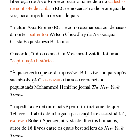
libertação de Asia Bibi e colocar o nome dela no
cadastro
de controle de saída
" (ELC) e no cadastro de proibição de
voo, para impedi-la de sair do país.
"Incluir Asia Bibi no ECL é como assinar sua condenação
à morte",
salientou
Wilson Chowdhry da Associação
Cristã Paquistanesa Britânica.
O acordo, "tuitou o analista Mosharraf Zaidi" foi uma
"
capitulação histórica
".
"É quase certo que será impossível Bibi viver no país após
sua absolvição",
escreveu
o famoso romancista
The New York
paquistanês Mohammed Hanif no jornal
Times
.
"Impedi-la de deixar o país é permitir tacitamente que
Tehreek-i-Labaik dê a largada para caçá-la e assassiná-la",
escreveu
Robert Spencer, ativista de direitos humanos,
New York
autor de 18 livros entre os quais best sellers do
Times
.