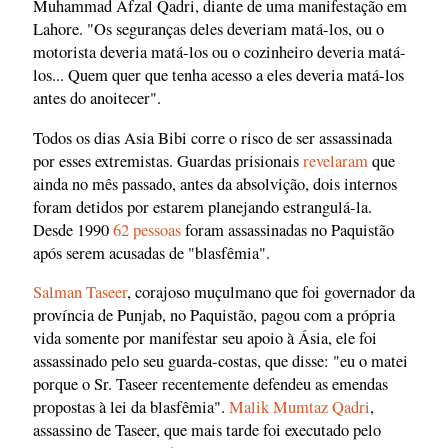
Muhammad Afzal Qadri, diante de uma manifestação em
Lahore. "Os seguranças deles deveriam matá-los, ou o
motorista deveria matá-los ou o cozinheiro deveria matá-
los... Quem quer que tenha acesso a eles deveria matá-los
antes do anoitecer".
Todos os dias Asia Bibi corre o risco de ser assassinada
por esses extremistas. Guardas prisionais
revelaram
que
ainda no mês passado, antes da absolvição, dois internos
foram detidos por estarem planejando estrangulá-la.
Desde 1990
62 pessoas
foram assassinadas no Paquistão
após serem acusadas de "blasfêmia".
Salman Taseer
, corajoso muçulmano que foi governador da
província de Punjab, no Paquistão, pagou com a própria
vida somente por manifestar seu apoio à Ásia, ele foi
assassinado pelo seu guarda-costas, que disse: "eu o matei
porque o Sr. Taseer recentemente defendeu as emendas
propostas à lei da blasfêmia".
Malik Mumtaz Qadri
,
assassino de Taseer, que mais tarde foi executado pelo