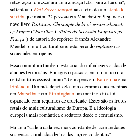
integração representará uma ameaça letal para a Europa",
Wall Street Journal
salientou o
na esteira de um
atentado
suicida
que matou 22 pessoas em Manchester. Segundo o
Partition: Chronique de la sécession islamiste
novo livro
en France
Partilha: Crônica da Secessão Islamista na
("
França
") de autoria do repórter francês Alexandre
rupturas
Mendel, o multiculturalismo está gerando
nas
sociedades europeias.
Essa conjuntura também está criando infindáveis ondas de
ataques terroristas. Em agosto passado, em um único dia,
os islamistas assassinaram 20 europeus em
Barcelona
e na
Finlândia
. Um mês depois eles massacraram duas meninas
em
Marselha
e em
Birmingham
um menino xiita foi
espancado com requintes de crueldade. Esses são os frutos
fatais do multiculturalismo da Europa. É a ideologia
europeia mais romântica e sedutora desde o comunismo.
Há uma "cadeia cada vez mais constante de 'comunidades
suspensas' aninhadas dentro das nações ocidentais",