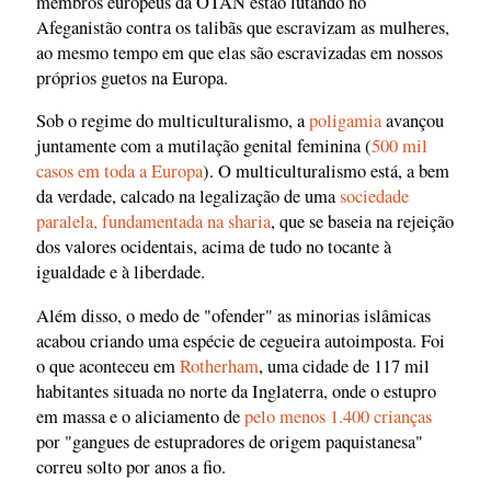
membros europeus da OTAN estão lutando no
Afeganistão contra os talibãs que escravizam as mulheres,
ao mesmo tempo em que elas são escravizadas em nossos
próprios guetos na Europa.
Sob o regime do multiculturalismo, a
poligamia
avançou
juntamente com a mutilação genital feminina (
500 mil
casos em toda a Europa
). O multiculturalismo está, a bem
da verdade, calcado na legalização de uma
sociedade
paralela, fundamentada na sharia
, que se baseia na rejeição
dos valores ocidentais, acima de tudo no tocante à
igualdade e à liberdade.
Além disso, o medo de "ofender" as minorias islâmicas
acabou criando uma espécie de cegueira autoimposta. Foi
o que aconteceu em
Rotherham
, uma cidade de 117 mil
habitantes situada no norte da Inglaterra, onde o estupro
em massa e o aliciamento de
pelo menos 1.400 crianças
por "gangues de estupradores de origem paquistanesa"
correu solto por anos a fio.