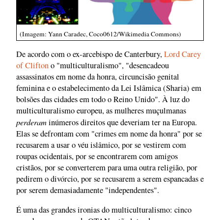
(Imagem: Yann Caradec, Coco0612/Wikimedia Commons)
De acordo com o ex-arcebispo de Canterbury,
Lord Carey
of Clifton
o "multiculturalismo", "desencadeou
assassinatos em nome da honra, circuncisão genital
feminina e o estabelecimento da Lei Islâmica (Sharia) em
bolsões das cidades em todo o Reino Unido". À luz do
multiculturalismo europeu, as mulheres muçulmanas
perderam
inúmeros direitos que deveriam ter na Europa.
Elas se defrontam com "crimes em nome da honra" por se
recusarem a usar o véu islâmico, por se vestirem com
roupas ocidentais, por se encontrarem com amigos
cristãos, por se converterem para uma outra religião, por
pedirem o divórcio, por se recusarem a serem espancadas e
por serem demasiadamente "independentes".
É uma das grandes ironias do multiculturalismo: cinco