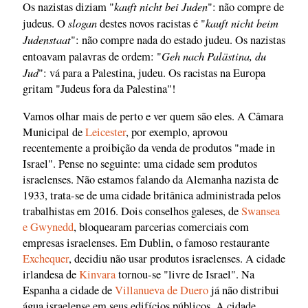
kauft nicht bei Juden
Os nazistas diziam "
": não compre de
slogan
kauft nicht beim
judeus. O
destes novos racistas é "
Judenstaat
": não compre nada do estado judeu. Os nazistas
Geh nach Palästina, du
entoavam palavras de ordem: "
Jud
": vá para a Palestina, judeu. Os racistas na Europa
gritam "Judeus fora da Palestina"!
Vamos olhar mais de perto e ver quem são eles. A Câmara
Municipal de
Leicester
, por exemplo, aprovou
recentemente a proibição da venda de produtos "made in
Israel". Pense no seguinte: uma cidade sem produtos
israelenses. Não estamos falando da Alemanha nazista de
1933, trata-se de uma cidade britânica administrada pelos
trabalhistas em 2016. Dois conselhos galeses, de
Swansea
e Gwynedd
, bloquearam parcerias comerciais com
empresas israelenses. Em Dublin, o famoso restaurante
Exchequer
, decidiu não usar produtos israelenses. A cidade
irlandesa de
Kinvara
tornou-se "livre de Israel". Na
Espanha a cidade de
Villanueva de Duero
já não distribui
água israelense em seus edifícios públicos. A cidade