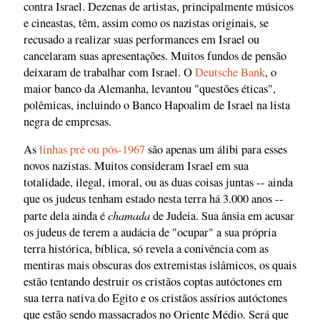
contra Israel. Dezenas de artistas, principalmente músicos
e cineastas, têm, assim como os nazistas originais, se
recusado a realizar suas performances em Israel ou
cancelaram suas apresentações. Muitos fundos de pensão
deixaram de trabalhar com Israel. O
Deutsche Bank
, o
maior banco da Alemanha, levantou "questões éticas",
polêmicas, incluindo o Banco Hapoalim de Israel na lista
negra de empresas.
As
linhas pré ou pós-1967
são apenas um álibi para esses
novos nazistas. Muitos consideram Israel em sua
totalidade, ilegal, imoral, ou as duas coisas juntas -- ainda
que os judeus tenham estado nesta terra há 3.000 anos --
chamada
parte dela ainda é
de Judeia. Sua ânsia em acusar
os judeus de terem a audácia de "ocupar" a sua própria
terra histórica, bíblica, só revela a conivência com as
mentiras mais obscuras dos extremistas islâmicos, os quais
estão tentando destruir os cristãos coptas autóctones em
sua terra nativa do Egito e os cristãos assírios autóctones
que estão sendo massacrados no Oriente Médio. Será que