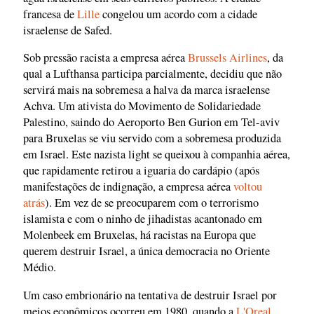
francesa de
Lille
congelou um acordo com a cidade
israelense de Safed.
Sob pressão racista a empresa aérea
Brussels Airlines
, da
qual a Lufthansa participa parcialmente, decidiu que não
servirá mais na sobremesa a halva da marca israelense
Achva. Um ativista do Movimento de Solidariedade
Palestino, saindo do Aeroporto Ben Gurion em Tel-aviv
para Bruxelas se viu servido com a sobremesa produzida
em Israel. Este nazista light se queixou à companhia aérea,
que rapidamente retirou a iguaria do cardápio (após
manifestações de indignação, a empresa aérea
voltou
atrás
). Em vez de se preocuparem com o terrorismo
islamista e com o ninho de jihadistas acantonado em
Molenbeek em Bruxelas, há racistas na Europa que
querem destruir Israel, a única democracia no Oriente
Médio.
Um caso embrionário na tentativa de destruir Israel por
meios econômicos ocorreu em 1980, quando a
L'Oreal