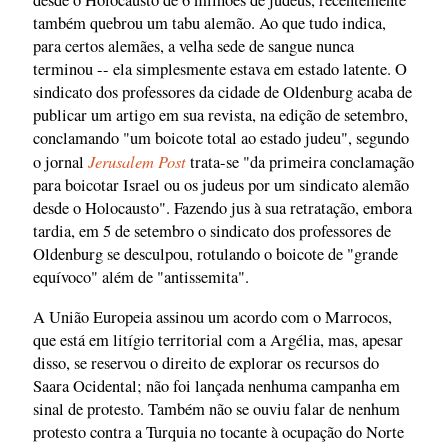
desde o Holocausto de 6 milhões de judeus, recentemente
também quebrou um tabu alemão. Ao que tudo indica,
para certos alemães, a velha sede de sangue nunca
terminou -- ela simplesmente estava em estado latente. O
sindicato dos professores da cidade de Oldenburg acaba de
publicar um artigo em sua revista, na edição de setembro,
conclamando "um boicote total ao estado judeu", segundo
Jerusalem Post
o jornal
trata-se "da primeira conclamação
para boicotar Israel ou os judeus por um sindicato alemão
desde o Holocausto". Fazendo jus à sua retratação, embora
tardia, em 5 de setembro o sindicato dos professores de
Oldenburg se desculpou, rotulando o boicote de "grande
equívoco" além de "antissemita".
A União Europeia assinou um acordo com o Marrocos,
que está em litígio territorial com a Argélia, mas, apesar
disso, se reservou o direito de explorar os recursos do
Saara Ocidental; não foi lançada nenhuma campanha em
sinal de protesto. Também não se ouviu falar de nenhum
protesto contra a Turquia no tocante à ocupação do Norte