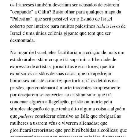
os franceses também deveriam ser acusados de estarem
"ocupando" a Gália? Basta olhar para qualquer mapa da
"Palestina", que será possível ver o Estado de Israel
toda a terra
coberto por inteiro: para muitos palestinos
de
Israel é uma única colônia gigante que tem que ser
desmontada.
No lugar de Israel, eles facilitariam a criação de mais um
estado árabe-islâmico que irá suprimir a liberdade de
expressão de artistas, jornalistas e escritores; que irá
expulsar os cristãos de suas casas; que irá apedrejar
homossexuais até a morte; que torturará os detidos nas
prisões, que condenará à morte inocentes simplesmente
por desejarem se converter ao cristianismo; que irá
condenar alguém a flagelação, prisão ou morte pela
simples alegação de que tenha dito alguma coisa a alguém
pudesse
que
considerar ofensivo ao Islã; que obrigará as
mulheres a usarem véus e viverem alienadas; que
glorificará terroristas; que proibirá bebidas alcoólicas; que
encarcerará pessoas por expressarem opiniões divergentes;