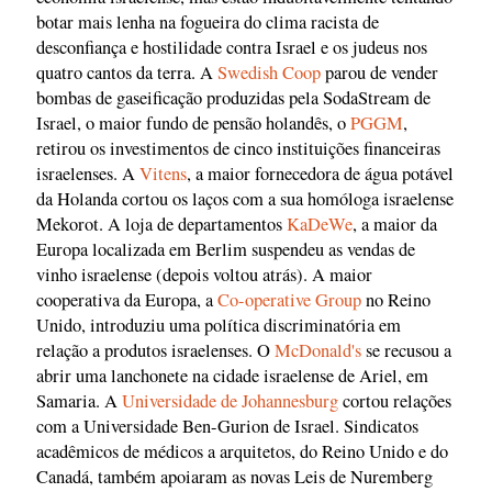
botar mais lenha na fogueira do clima racista de
desconfiança e hostilidade contra Israel e os judeus nos
quatro cantos da terra. A
Swedish Coop
parou de vender
bombas de gaseificação produzidas pela SodaStream de
Israel, o maior fundo de pensão holandês, o
PGGM
,
retirou os investimentos de cinco instituições financeiras
israelenses. A
Vitens
, a maior fornecedora de água potável
da Holanda cortou os laços com a sua homóloga israelense
Mekorot. A loja de departamentos
KaDeWe
, a maior da
Europa localizada em Berlim suspendeu as vendas de
vinho israelense (depois voltou atrás). A maior
cooperativa da Europa, a
Co-operative Group
no Reino
Unido, introduziu uma política discriminatória em
relação a produtos israelenses. O
McDonald's
se recusou a
abrir uma lanchonete na cidade israelense de Ariel, em
Samaria. A
Universidade de Johannesburg
cortou relações
com a Universidade Ben-Gurion de Israel. Sindicatos
acadêmicos de médicos a arquitetos, do Reino Unido e do
Canadá, também apoiaram as novas Leis de Nuremberg