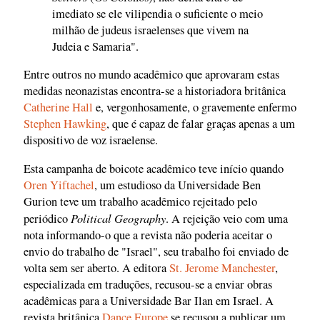
imediato se ele vilipendia o suficiente o meio
milhão de judeus israelenses que vivem na
Judeia e Samaria".
Entre outros no mundo acadêmico que aprovaram estas
medidas neonazistas encontra-se a historiadora britânica
Catherine Hall
e, vergonhosamente, o gravemente enfermo
Stephen Hawking
, que é capaz de falar graças apenas a um
dispositivo de voz israelense.
Esta campanha de boicote acadêmico teve início quando
Oren Yiftachel
, um estudioso da Universidade Ben
Gurion teve um trabalho acadêmico rejeitado pelo
Political Geography
periódico
. A rejeição veio com uma
nota informando-o que a revista não poderia aceitar o
envio do trabalho de "Israel", seu trabalho foi enviado de
volta sem ser aberto. A editora
St. Jerome Manchester
,
especializada em traduções, recusou-se a enviar obras
acadêmicas para a Universidade Bar Ilan em Israel. A
revista britânica
Dance Europe
se recusou a publicar um