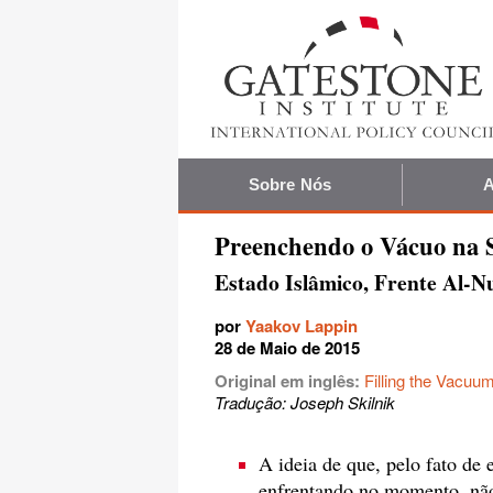
Sobre Nós
A
Preenchendo o Vácuo na S
Estado Islâmico, Frente Al-N
por
Yaakov Lappin
28 de Maio de 2015
Original em inglês:
Filling the Vacuum
Tradução: Joseph Skilnik
A ideia de que, pelo fato de 
enfrentando no momento, não