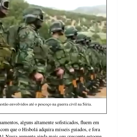
stão envolvidos até o pescoço na guerra civil na Síria.
mamentos, alguns altamente sofisticados, fluem em
 com que o Hisbolá adquira mísseis guiados, e fora
 Al-Nusra aumente ainda mais seu crescente estoque