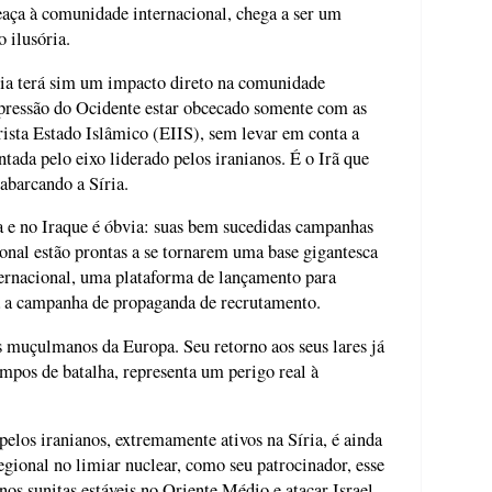
aça à comunidade internacional, chega a ser um
 ilusória.
íria terá sim um impacto direto na comunidade
pressão do Ocidente estar obcecado somente com as
rista Estado Islâmico (EIIS), sem levar em conta a
tada pelo eixo liderado pelos iranianos. É o Irã que
abarcando a Síria.
 e no Iraque é óbvia: suas bem sucedidas campanhas
cional estão prontas a se tornarem uma base gigantesca
internacional, uma plataforma de lançamento para
a a campanha de propaganda de recrutamento.
s muçulmanos da Europa. Seu retorno aos seus lares já
mpos de batalha, representa um perigo real à
pelos iranianos, extremamente ativos na Síria, é ainda
gional no limiar nuclear, como seu patrocinador, esse
nos sunitas estáveis no Oriente Médio e atacar Israel.