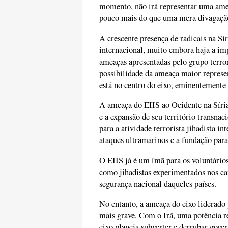
momento, não irá representar uma ame
pouco mais do que uma mera divagação
A crescente presença de radicais na S
internacional, muito embora haja a im
ameaças apresentadas pelo grupo terro
possibilidade da ameaça maior represen
está no centro do eixo, eminentemente 
A ameaça do EIIS ao Ocidente na Síria
e a expansão de seu território transna
para a atividade terrorista jihadista 
ataques ultramarinos e a fundação par
O EIIS já é um ímã para os voluntário
como jihadistas experimentados nos ca
segurança nacional daqueles países.
No entanto, a ameaça do eixo liderado 
mais grave. Com o Irã, uma potência re
eixo planeja subverter e derrubar gover