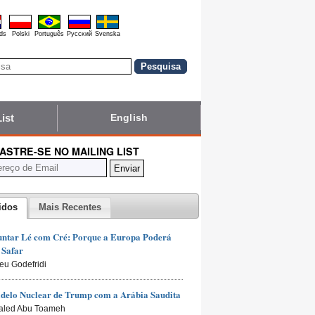
ds
Polski
Português
Pyccĸий
Svenska
List
English
ASTRE-SE NO MAILING LIST
idos
Mais Recentes
untar Lé com Cré: Porque a Europa Poderá
 Safar
ieu Godefridi
delo Nuclear de Trump com a Arábia Saudita
aled Abu Toameh