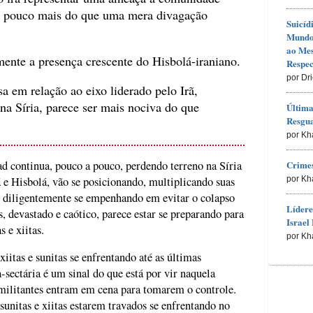
um pouco mais do que uma mera divagação
Suicíd
Mundo 
ao Me
mente a presença crescente do Hisbolá-iraniano.
Respec
por Dr
sa em relação ao eixo liderado pelo Irã,
na Síria, parece ser mais nociva do que
Última
Resgu
por Kh
 continua, pouco a pouco, perdendo terreno na Síria
Crimes
ã e Hisbolá, vão se posicionando, multiplicando suas
por Kh
a, diligentemente se empenhando em evitar o colapso
Lídere
, devastado e caótico, parece estar se preparando para
Israel 
 e xiitas.
por Kh
iitas e sunitas se enfrentando até as últimas
sectária é um sinal do que está por vir naquela
 militantes entram em cena para tomarem o controle.
sunitas e xiitas estarem travados se enfrentando no