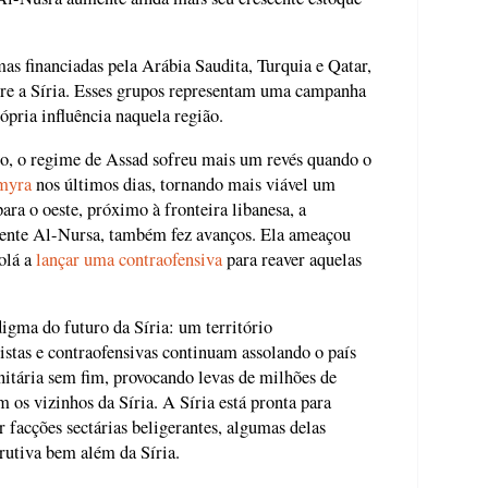
as financiadas pela Arábia Saudita, Turquia e Qatar,
bre a Síria. Esses grupos representam uma campanha
ópria influência naquela região.
lo, o regime de Assad sofreu mais um revés quando o
lmyra
nos últimos dias, tornando mais viável um
ra o oeste, próximo à fronteira libanesa, a
Frente Al-Nursa, também fez avanços. Ela ameaçou
olá a
lançar uma contraofensiva
para reaver aquelas
igma do futuro da Síria: um território
tas e contraofensivas continuam assolando o país
itária sem fim, provocando levas de milhões de
m os vizinhos da Síria. A Síria está pronta para
 facções sectárias beligerantes, algumas delas
trutiva bem além da Síria.