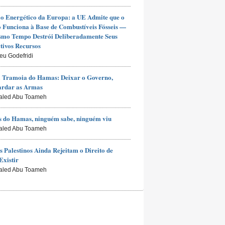
io Energético da Europa: a UE Admite que o
Funciona à Base de Combustíveis Fósseis —
smo Tempo Destrói Deliberadamente Seus
tivos Recursos
ieu Godefridi
 Tramoia do Hamas: Deixar o Governo,
ardar as Armas
aled Abu Toameh
 do Hamas, ninguém sabe, ninguém viu
aled Abu Toameh
s Palestinos Ainda Rejeitam o Direito de
Existir
aled Abu Toameh