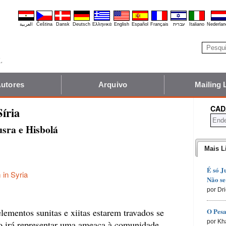
العربية
Čeština
Dansk
Deutsch
Ελληνικά
English
Español
Français
עברית
Italiano
Nederlan
utores
Arquivo
Mailing 
CAD
íria
usra e Hisbolá
Mais L
É só J
 in Syria
Não se
por Dr
elementos sunitas e xiitas estarem travados se
O Pesa
por Kh
 irá representar uma ameaça à comunidade