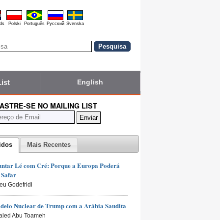
ds
Polski
Português
Pyccĸий
Svenska
List
English
ASTRE-SE NO MAILING LIST
idos
Mais Recentes
untar Lé com Cré: Porque a Europa Poderá
 Safar
ieu Godefridi
delo Nuclear de Trump com a Arábia Saudita
aled Abu Toameh