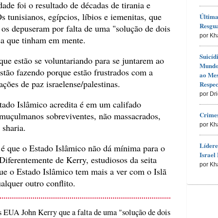
dade foi o resultado de décadas de tirania e
 tunisianos, egípcios, líbios e iemenitas, que
Última
Resgu
 os depuseram por falta de uma "solução de dois
por Kh
isa que tinham em mente.
Suicíd
ue estão se voluntariando para se juntarem ao
Mundo 
estão fazendo porque estão frustrados com a
ao Me
ações de paz israelense/palestinas.
Respec
por Dr
tado Islâmico acredita é em um califado
Crimes
o muçulmanos sobreviventes, não massacrados,
por Kh
 sharia.
Lídere
 é que o Estado Islâmico não dá mínima para o
Israel 
. Diferentemente de Kerry, estudiosos da seita
por Kh
ue o Estado Islâmico tem mais a ver com o Islã
alquer outro conflito.
s EUA John Kerry que a falta de uma "solução de dois