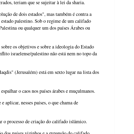
dos, teriam que se sujeitar à lei da sharia.
olução de dois estados", mas também é contra a
m estado palestino. Sob o regime de um califado
 Palestina ou qualquer um dos países Árabes ou
 sobre os objetivos e sobre a ideologia do Estado
nflito israelense/palestino não está nem no topo da
Maqdis" (Jerusalém) está em sexto lugar na lista dos
 espalhar o caos nos países árabes e muçulmanos.
 e aplicar, nesses países, o que chama de
r o processo de criação do califado islâmico.
ão dos países vizinhos e a expansão do califado