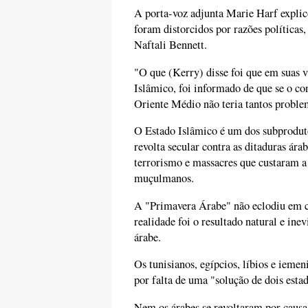
A porta-voz adjunta Marie Harf explico
foram distorcidos por razões políticas
Naftali Bennett.
"O que (Kerry) disse foi que em suas v
Islâmico, foi informado de que se o con
Oriente Médio não teria tantos proble
O Estado Islâmico é um dos subprodu
revolta secular contra as ditaduras árab
terrorismo e massacres que custaram a 
muçulmanos.
A "Primavera Árabe" não eclodiu em co
realidade foi o resultado natural e ine
árabe.
Os tunisianos, egípcios, líbios e ieme
por falta de uma "solução de dois esta
Nem os árabes se revoltaram por causa 