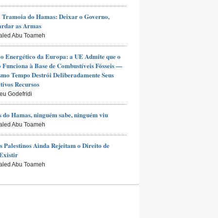
 Tramoia do Hamas: Deixar o Governo,
ardar as Armas
aled Abu Toameh
io Energético da Europa: a UE Admite que o
Funciona à Base de Combustíveis Fósseis —
smo Tempo Destrói Deliberadamente Seus
tivos Recursos
ieu Godefridi
 do Hamas, ninguém sabe, ninguém viu
aled Abu Toameh
s Palestinos Ainda Rejeitam o Direito de
Existir
aled Abu Toameh