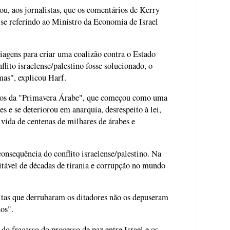
u, aos jornalistas, que os comentários de Kerry
, se referindo ao Ministro da Economia de Israel
iagens para criar uma coalizão contra o Estado
flito israelense/palestino fosse solucionado, o
mas", explicou Harf.
tos da "Primavera Árabe", que começou como uma
es e se deteriorou em anarquia, desrespeito à lei,
vida de centenas de milhares de árabes e
nsequência do conflito israelense/palestino. Na
vitável de décadas de tirania e corrupção no mundo
nitas que derrubaram os ditadores não os depuseram
dos".
do fracasso do processo de paz entre Israel e os