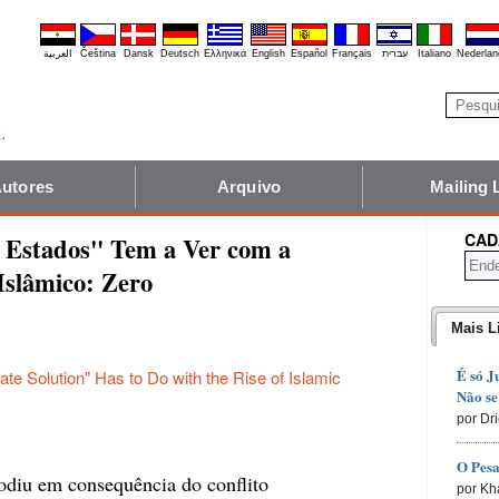
العربية
Čeština
Dansk
Deutsch
Ελληνικά
English
Español
Français
עברית
Italiano
Nederlan
utores
Arquivo
Mailing 
CAD
 Estados" Tem a Ver com a
slâmico: Zero
Mais L
É só J
te Solution" Has to Do with the Rise of Islamic
Não se
por Dr
O Pesa
odiu em consequência do conflito
por Kh